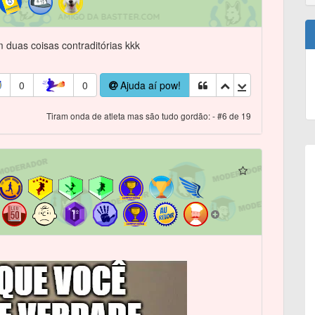
 duas coisas contraditórias kkk
0
0
Ajuda aí pow!
Tiram onda de atleta mas são tudo gordão: - #6 de 19