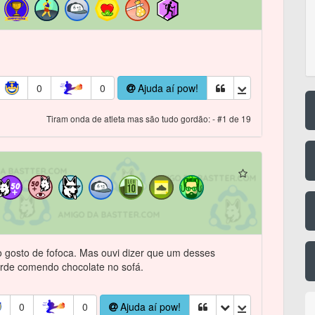
0
0
Ajuda aí pow!
Tiram onda de atleta mas são tudo gordão: - #1 de 19
 gosto de fofoca. Mas ouvi dizer que um desses
rde comendo chocolate no sofá.
0
0
Ajuda aí pow!