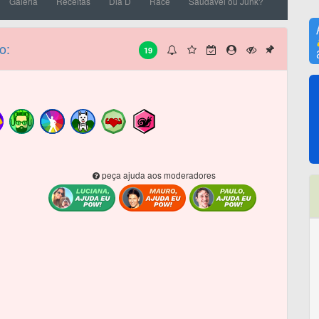
Galeria
Receitas
Dia D
Race
Saudável ou Junk?
o:
19
peça ajuda aos moderadores