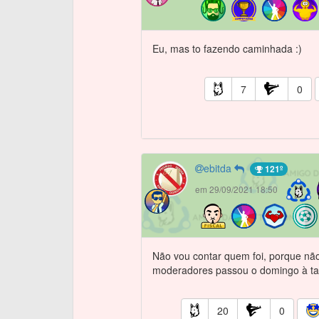
Eu, mas to fazendo caminhada :)
7
0
ebitda
121º
em 29/09/2021 18:50
Não vou contar quem foi, porque não
moderadores passou o domingo à ta
20
0