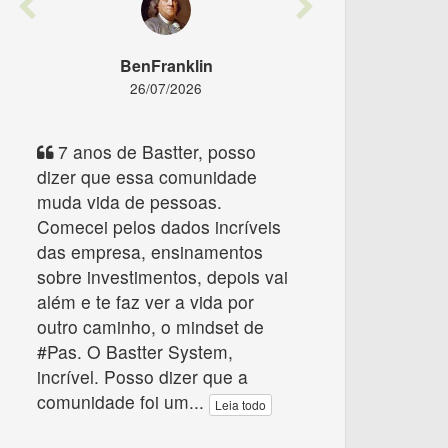
Previous
Next
BenFranklin
26/07/2026
7 anos de Bastter, posso
dizer que essa comunidade
muda vida de pessoas.
Comecei pelos dados incríveis
das empresa, ensinamentos
sobre investimentos, depois vai
além e te faz ver a vida por
outro caminho, o mindset de
#Pas. O Bastter System,
incrível. Posso dizer que a
comunidade foi um
...
Leia todo