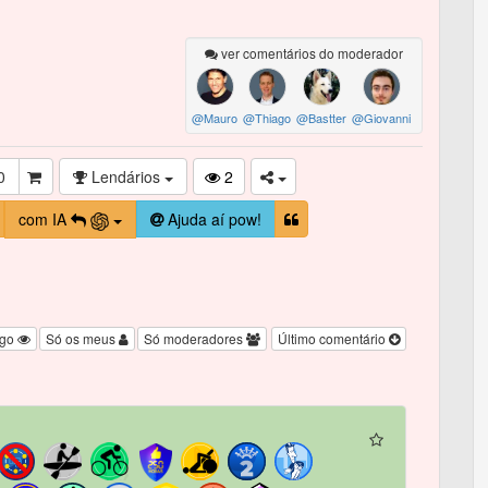
ver comentários do moderador
@Mauro
@Thiago
@Bastter
@Giovanni
0
Lendários
2
com IA
Ajuda aí pow!
igo
Só os meus
Só moderadores
Último comentário