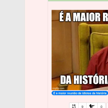
É a maior reunião de idiotas da história
9
0