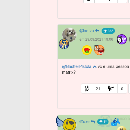
laotzu
36º
em 29/09/2021 19:06
@BastterPistola
vc é uma pessoa 
matrix?
21
0
oxe
1º