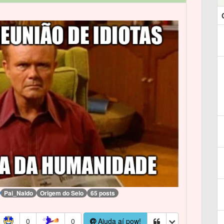
Pai_Naldo
Origem do Selo
65 posts
0
0
Ajuda aí pow!