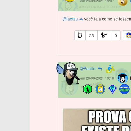
em 29/09/2021 19:07
@laotzu
você fala como se fossem
25
0
Bastter
em 29/09/2021 19:18