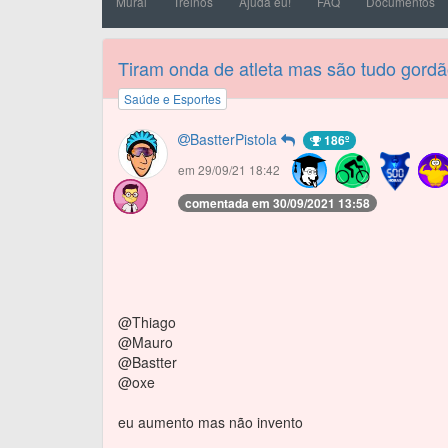
Mural
Treinos
Ajuda eu!
FAQ
Documentos
Tiram onda de atleta mas são tudo gordã
Saúde e Esportes
BastterPistola
186º
em 29/09/21 18:42
comentada em 30/09/2021 13:58
@Thiago
@Mauro
@Bastter
@oxe
eu aumento mas não invento