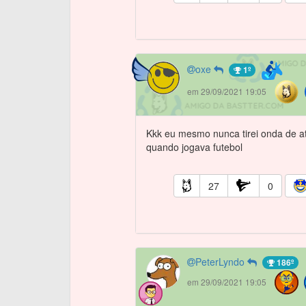
oxe
1º
em 29/09/2021 19:05
Kkk eu mesmo nunca tirei onda de a
quando jogava futebol
27
0
PeterLyndo
186º
em 29/09/2021 19:05