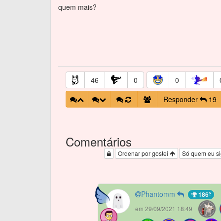
quem mais?
46
0
0
Responder
19
Comentários
Ordenar por gostei
Só quem eu s
Phantomm
186º
em 29/09/2021 18:49