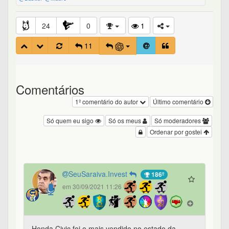
24
0
1
11
Comentários
1º comentário do autor
Último comentário
Só quem eu sigo
Só os meus
Só moderadores
Ordenar por gostei
SeuSaraiva.Invest
186º
em 30/09/2021 11:26
Honda Civic foi o mais vendido no estado da