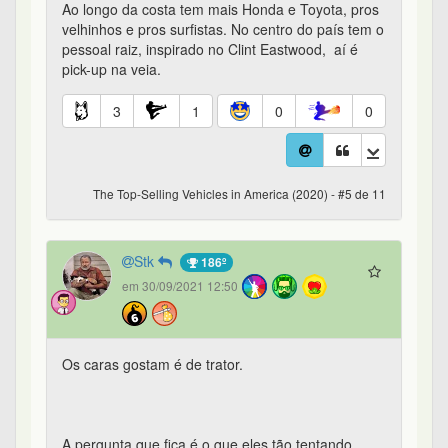
Ao longo da costa tem mais Honda e Toyota, pros
velhinhos e pros surfistas. No centro do país tem o
pessoal raiz, inspirado no Clint Eastwood, aí é
pick-up na veia.
3
1
0
0
The Top-Selling Vehicles in America (2020) - #5 de 11
Stk
186º
em 30/09/2021 12:50
Os caras gostam é de trator.
A pergunta que fica é o que eles tão tentando