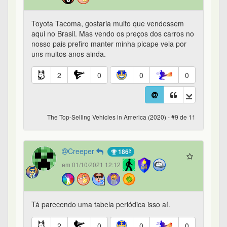
Toyota Tacoma, gostaria muito que vendessem
aqui no Brasil. Mas vendo os preços dos carros no
nosso pais prefiro manter minha picape veia por
uns muitos anos ainda.
2
0
0
0
The Top-Selling Vehicles in America (2020) - #9 de 11
Creeper
186º
em 01/10/2021 12:12
Tá parecendo uma tabela periódica isso aí.
2
0
0
0