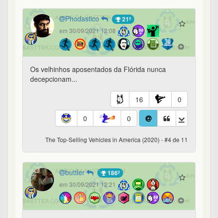
Phodastico
21º
em 30/09/2021 12:08
Os velhinhos aposentados da Flórida nunca
decepcionam...
16
0
0
0
The Top-Selling Vehicles in America (2020) - #4 de 11
buttler
186º
em 30/09/2021 12:21