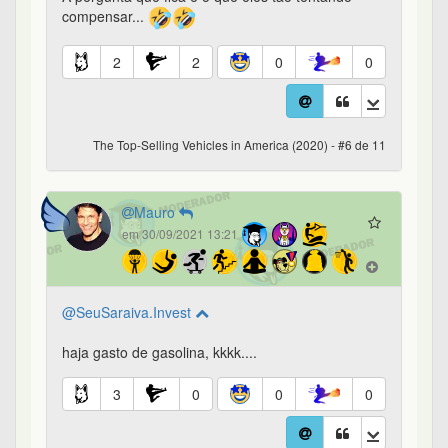
compensar...
2
2
0
0
The Top-Selling Vehicles in America (2020) - #6 de 11
Mauro
em 30/09/2021 13:21
@SeuSaraiva.Invest
haja gasto de gasolina, kkkk....
3
0
0
0