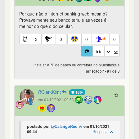
Por que não o internet banking web mesmo?
Provavelmente seu banco tem, e as vezes é
melhor do que o do celular.
3
0
0
0
instalar APP de banco ou corretora no bluestacks é
arriscado? - #1 de 8
ClarkKent
186º
em 01/10/2021 09:53
postado por
@CalangoRed
em 01/10/2021
09:44
Resposta