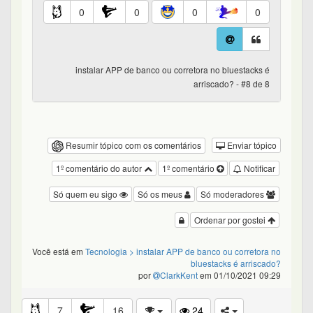
0
0
0
0
instalar APP de banco ou corretora no bluestacks é
arriscado? - #8 de 8
Resumir tópico com os comentários
Enviar tópico
1º comentário do autor
1º comentário
Notificar
Só quem eu sigo
Só os meus
Só moderadores
Ordenar por gostei
Você está em
Tecnologia
> instalar APP de banco ou corretora no
bluestacks é arriscado?
por
ClarkKent
em 01/10/2021 09:29
7
16
24