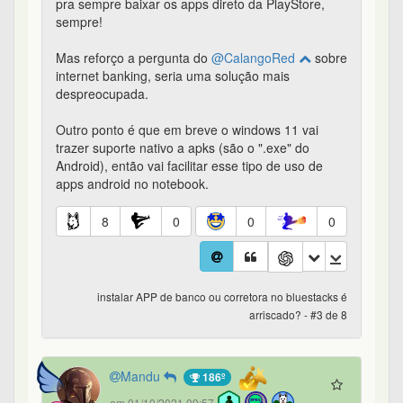
pra sempre baixar os apps direto da PlayStore,
sempre!
Mas reforço a pergunta do
@CalangoRed
sobre
internet banking, seria uma solução mais
despreocupada.
Outro ponto é que em breve o windows 11 vai
trazer suporte nativo a apks (são o ".exe" do
Android), então vai facilitar esse tipo de uso de
apps android no notebook.
8
0
0
0
instalar APP de banco ou corretora no bluestacks é
arriscado? - #3 de 8
Mandu
186º
em 01/10/2021 09:57