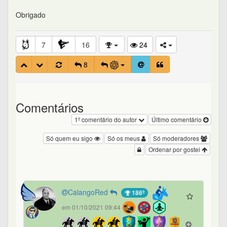
Obrigado
7
16
24
8
Comentários
1º comentário do autor
Último comentário
Só quem eu sigo
Só os meus
Só moderadores
Ordenar por gostei
CalangoRed
186º
em 01/10/2021 09:44