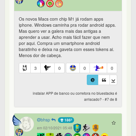
Os novos Macs com chip M1 já rodam apps
iphone. Windows caminha pra rodar android apps.
Mas quero ver a galera mais das antigas a
aprender a usar. Acho mais fácil fazer que nem
por aqui. Compra um smartphone android
baratinho e deixa na gaveta com esses tokens ai.
Menos dor de cabeça.
3
0
0
0
instalar APP de banco ou corretora no bluestacks é
arriscado? - #7 de 8
bhsp
186º
em 02/10/2021 05:48