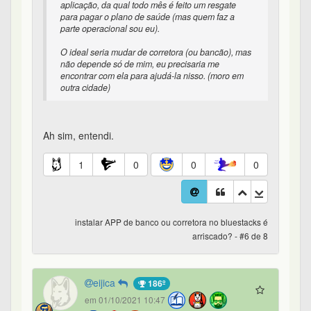
aplicação, da qual todo mês é feito um resgate
para pagar o plano de saúde (mas quem faz a
parte operacional sou eu).
O ideal seria mudar de corretora (ou bancão), mas
não depende só de mim, eu precisaria me
encontrar com ela para ajudá-la nisso. (moro em
outra cidade)
Ah sim, entendi.
1
0
0
0
instalar APP de banco ou corretora no bluestacks é
arriscado? - #6 de 8
eijica
186º
em 01/10/2021 10:47