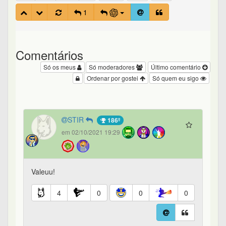
1
Comentários
Só os meus
Só moderadores
Último comentário
Ordenar por gostei
Só quem eu sigo
STIR
186º
em 02/10/2021 19:29
Valeuu!
4
0
0
0