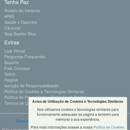
Tenha Paz
Roteiro do Iniciante
#PAS
Saúde e Esportes
Cãotural
Seja Bastter Blue
Extras
Loja Virtual
Perguntas Frequentes
Suporte
Fale Conosco
Sobre
Regras
Isenção de Responsabilidade
Política de Cookies e Tecnologias Similares
Política de Privacidade e Proteção de Dados
Aviso de Utilização de Cookies e Tecnologias Similares
Termos de Uso
Nós utilizamos cookies e tecnologias similares para
funcionamento adequado da página e também para
melhorar a sua experiência.
Bastter.com
2001 ©Todos os Direitos Reservados
Para mais informações acesse a nossa
Política de Cookies
.
Todo o conteúdo deste site é propriedade da Bastter.com, sendo expressamente