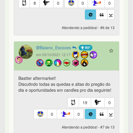
8
0
0
0
Atendendo a pedidos! - #6 de 13
Baiano_Escoces
90º
em 03/10/2021 12:17
Bastter aftermarket!
Discutindo todas as quedas e altas do pregão do
dia e oportunidades em candles pro dia seguinte!
19
0
0
0
Atendendo a pedidos! - #7 de 13