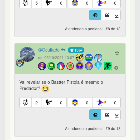
5
0
0
0
Atendendo a pedidos! - #8 de 13
Ocultado
166º
em 03/10/2021 13:07
Vai revelar se o Bastter Pistola é mesmo o
Predador?
2
0
0
0
Atendendo a pedidos! - #9 de 13