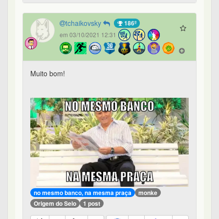
tchaikovsky
186º
em 03/10/2021 12:31
Muito bom!
no mesmo banco, na mesma praça
monke
Origem do Selo
1 post