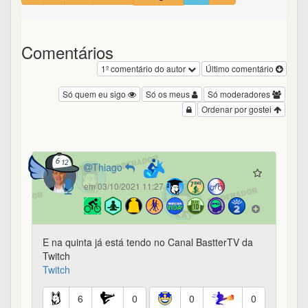
Comentários
1º comentário do autor
Último comentário
Só quem eu sigo
Só os meus
Só moderadores
Ordenar por gostei
Thiago
em 03/10/2021 11:27
E na quinta já está tendo no Canal BastterTV da
Twitch
Twitch
6
0
0
0