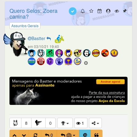
Quero Selos: Zoera
canina?
Assuntos Gerais
Bastter
em 03/10/21 19:40
8
0
1
0