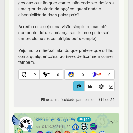
gostoso ou não quer comer, não pode ser devido a
uma grande oferta de opções, quantidade e
disponibilidade dada pelos pais?
Acredito que seja uma visão simplista, mas até
que ponto deixar a criança sentir fome pode ser
um problema? (desnutrição por exemplo)
Vejo muito mãe/pai falando que prefere que o filho
coma qualquer coisa, ao invés de ficar sem comer
também.
2
0
0
0
Filho com dificuldade para comer. - #14 de 29
Snoopy_Beagle
14º
em 04/10/2021 14:25