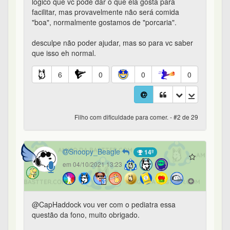
logico que vc pode dar o que ela gosta para
facilitar, mas provavelmente não será comida
"boa", normalmente gostamos de "porcaria".
desculpe não poder ajudar, mas so para vc saber
que isso eh normal.
6
0
0
0
Filho com dificuldade para comer. - #2 de 29
Snoopy_Beagle
14º
em 04/10/2021 13:23
@CapHaddock vou ver com o pediatra essa
questão da fono, muito obrigado.