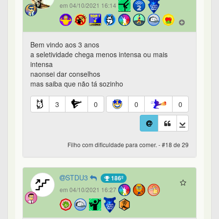
em 04/10/2021 16:14
Bem vindo aos 3 anos
a seletividade chega menos intensa ou mais
intensa
naonsei dar conselhos
mas saiba que não tá sozinho
3
0
0
0
Filho com dificuldade para comer. - #18 de 29
STDU3
186º
em 04/10/2021 16:27