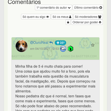
Comentários
1º comentário do autor
Último comentário
Só quem eu sigo
Só os meus
Só moderadores
Ordenar por gostei
OuroReal
35º
em 04/10/2021 12:53
Minha filha de 5 é muito chata para comer!
Uma coisa que ajudou muito foi a fono, pois ela
também trabalha esta questão da musculatura
facial, da mastigação, etc. Depois que começou na
fono notamos que até passou a experimentar mais
alimentos.
Nosso pediatra diz que é normal, tem fases que
come mais e experimenta, fases que come menos.
Só não pode ficar abaixo do peso recomendado.
Veja com sua pediatra se ela acha que fono pode