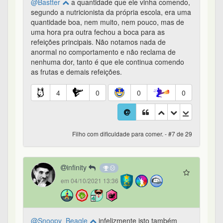
@Bastter
a quantidade que ele vinha comendo,
segundo a nutricionista da própria escola, era uma
quantidade boa, nem muito, nem pouco, mas de
uma hora pra outra fechou a boca para as
refeições principais. Não notamos nada de
anormal no comportamento e não reclama de
nenhuma dor, tanto é que ele continua comendo
as frutas e demais refeições.
4
0
0
0
Filho com dificuldade para comer. - #7 de 29
infinity
em 04/10/2021 13:36
@Snoopy_Beagle
infelizmente isto também