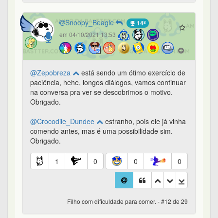
Snoopy_Beagle
14º
em 04/10/2021 13:53
@Zepobreza
está sendo um ótimo exercício de
paciência, hehe, longos diálogos, vamos continuar
na conversa pra ver se descobrimos o motivo.
Obrigado.
@Crocodile_Dundee
estranho, pois ele já vinha
comendo antes, mas é uma possibilidade sim.
Obrigado.
1
0
0
0
Filho com dificuldade para comer. - #12 de 29