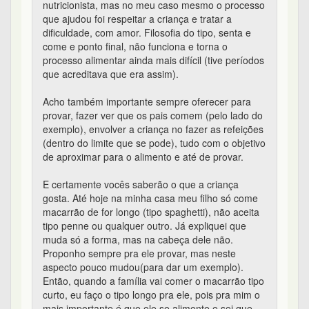
nutricionista, mas no meu caso mesmo o processo
que ajudou foi respeitar a criança e tratar a
dificuldade, com amor. Filosofia do tipo, senta e
come e ponto final, não funciona e torna o
processo alimentar ainda mais difícil (tive períodos
que acreditava que era assim).
Acho também importante sempre oferecer para
provar, fazer ver que os pais comem (pelo lado do
exemplo), envolver a criança no fazer as refeições
(dentro do limite que se pode), tudo com o objetivo
de aproximar para o alimento e até de provar.
E certamente vocês saberão o que a criança
gosta. Até hoje na minha casa meu filho só come
macarrão de for longo (tipo spaghetti), não aceita
tipo penne ou qualquer outro. Já expliquei que
muda só a forma, mas na cabeça dele não.
Proponho sempre pra ele provar, mas neste
aspecto pouco mudou(para dar um exemplo).
Então, quando a família vai comer o macarrão tipo
curto, eu faço o tipo longo pra ele, pois pra mim o
mais importante é que ele se alimente e sei que