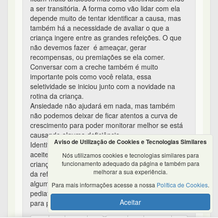
a ser transitória. A forma como vão lidar com ela
depende muito de tentar identificar a causa, mas
também há a necessidade de avaliar o que a
criança ingere entre as grandes refeições. O que
não devemos fazer é ameaçar, gerar
recompensas, ou premiações se ela comer.
Conversar com a creche também é muito
importante pois como você relata, essa
seletividade se iniciou junto com a novidade na
rotina da criança.
Ansiedade não ajudará em nada, mas também
não podemos deixar de ficar atentos a curva de
crescimento para poder monitorar melhor se está
causando alguma deficiência.
Aviso de Utilização de Cookies e Tecnologias Similares
Identificar alguns alimentos, 2 ou 3, que ela mais
aceite e tentar preparações novas, envolver a
Nós utilizamos cookies e tecnologias similares para
funcionamento adequado da página e também para
criança na compra, preparo e tornar o momento
melhorar a sua experiência.
da refeição o mais agradável possível são
algumas técnicas que ajudam, converse com o
Para mais informações acesse a nossa
Política de Cookies
.
pediatra que estará atento a todos esses detalhes
Aceitar
para poder te dar o melhor caminho.