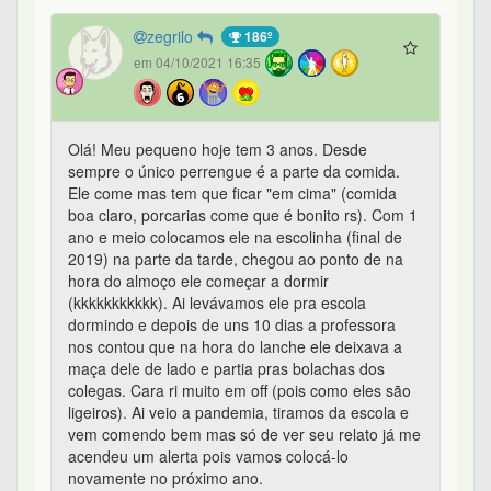
zegrilo
186º
em 04/10/2021 16:35
Olá! Meu pequeno hoje tem 3 anos. Desde
sempre o único perrengue é a parte da comida.
Ele come mas tem que ficar "em cima" (comida
boa claro, porcarias come que é bonito rs). Com 1
ano e meio colocamos ele na escolinha (final de
2019) na parte da tarde, chegou ao ponto de na
hora do almoço ele começar a dormir
(kkkkkkkkkkk). Ai levávamos ele pra escola
dormindo e depois de uns 10 dias a professora
nos contou que na hora do lanche ele deixava a
maça dele de lado e partia pras bolachas dos
colegas. Cara ri muito em off (pois como eles são
ligeiros). Ai veio a pandemia, tiramos da escola e
vem comendo bem mas só de ver seu relato já me
acendeu um alerta pois vamos colocá-lo
novamente no próximo ano.