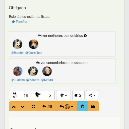
Obrigado.
Este tópico está nas listas:
Família
ver melhores comentários
@Bastter
@OuroReal
ver comentários do moderador
@Luciana
@Bastter
@Mauro
16
5
2
29