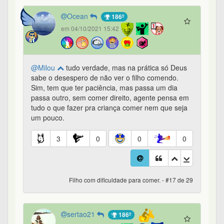
Ocean
186º
em 04/10/2021 15:42
@Milou
tudo verdade, mas na prática só Deus
sabe o desespero de não ver o filho comendo.
Sim, tem que ter paciência, mas passa um dia
passa outro, sem comer direito, agente pensa em
tudo o que fazer pra criança comer nem que seja
um pouco.
3
0
0
0
Filho com dificuldade para comer. - #17 de 29
sertao21
186º