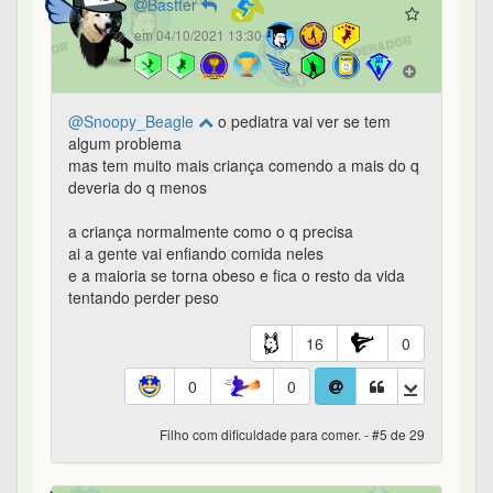
Bastter
em 04/10/2021 13:30
@Snoopy_Beagle
o pediatra vai ver se tem
algum problema
mas tem muito mais criança comendo a mais do q
deveria do q menos
a criança normalmente como o q precisa
ai a gente vai enfiando comida neles
e a maioria se torna obeso e fica o resto da vida
tentando perder peso
16
0
0
0
Filho com dificuldade para comer. - #5 de 29