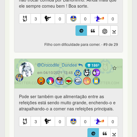
ele sempre comeu bem ! Boa sorte.
3
0
0
0
Filho com dificuldade para comer. - #9 de 29
Crocodile_Dundee
186º
em 04/10/2021 13:48
Pode ser também que alimentação entre as
refeições está sendo muito grande, enchendo-o e
atrapalhando-o a comer nas refeições principais.
3
0
0
0