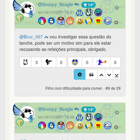
Snoopy_Beagle
14º
em 04/10/2021 13:31
@Bruc_007
vou investigar essa questão do
lanche, pode ser um motivo sim para ele estar
recusando as refeições principais, obrigado.
3
0
0
0
Filho com dificuldade para comer. - #6 de 29
Snoopy_Beagle
14º
em 04/10/2021 13:36