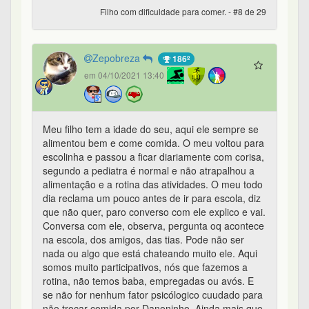
Filho com dificuldade para comer. - #8 de 29
Zepobreza
186º
em 04/10/2021 13:40
Meu filho tem a idade do seu, aqui ele sempre se
alimentou bem e come comida. O meu voltou para
escolinha e passou a ficar diariamente com corisa,
segundo a pediatra é normal e não atrapalhou a
alimentação e a rotina das atividades. O meu todo
dia reclama um pouco antes de ir para escola, diz
que não quer, paro converso com ele explico e vai.
Conversa com ele, observa, pergunta oq acontece
na escola, dos amigos, das tias. Pode não ser
nada ou algo que está chateando muito ele. Aqui
somos muito participativos, nós que fazemos a
rotina, não temos baba, empregadas ou avós. E
se não for nenhum fator psicólogico cuudado para
não trocar comida por Danoninho. Ainda mais que