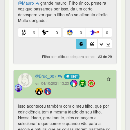
@Mauro
grande mauro! Filho único, primeira
vez que passamos por isso, da um certo
desespero ver que o filho não se alimenta direito.
Muito obrigado.
6
0
0
0
Filho com dificuldade para comer. - #3 de 29
Bruc_007
186º
em 04/10/2021 13:23
Isso aconteceu também com o meu filho, que por
coincidência tem a mesma idade do seu filho.
Nessa idade, geralmente, eles começam a
selecionar o que comer e quando vão para a
escola é natural que as coisas piorem bastante pq