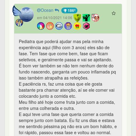
Ocean
186º
em 04/10/2021 14:06
Pediatra que poderá ajudar mas pela minha
experiência aqui (filho com 3 anos) eles são de
fase. Tem fase que come bem, fase que ficam
seletivos, e geralmente passa e vai se ajeitando.
É bom ver também se não tem nenhum dente do
fundo nascendo, garganta um pouco inflamada pq
isso também atrapalha as refeições.
E paciência rs, faz uma coisa que ele gosta
bastante pra chamar atenção, aí se ele comer vai
colocando junto a comida etc.
Meu filho até hoje come fruta junto com a comida,
entre uma colherada e outra.
E aqui teve uma fase que queria comer a comida
sempre junto com batata. Eu fiz uns dias e estava
me sentindo péssima pq não era um bom hábito, e
foi rápido, passou essa fase e voltou ao normal.