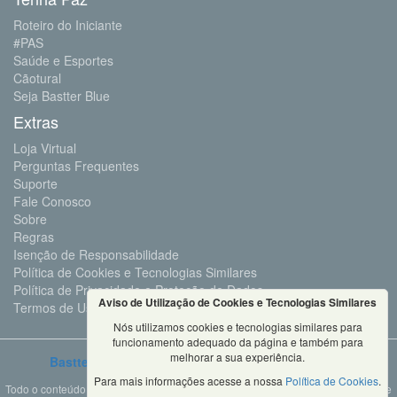
Roteiro do Iniciante
#PAS
Saúde e Esportes
Cãotural
Seja Bastter Blue
Extras
Loja Virtual
Perguntas Frequentes
Suporte
Fale Conosco
Sobre
Regras
Isenção de Responsabilidade
Política de Cookies e Tecnologias Similares
Política de Privacidade e Proteção de Dados
Aviso de Utilização de Cookies e Tecnologias Similares
Termos de Uso
Nós utilizamos cookies e tecnologias similares para
funcionamento adequado da página e também para
melhorar a sua experiência.
Bastter.com
2001 ©Todos os Direitos Reservados
Para mais informações acesse a nossa
Política de Cookies
.
Todo o conteúdo deste site é propriedade da Bastter.com, sendo expressamente