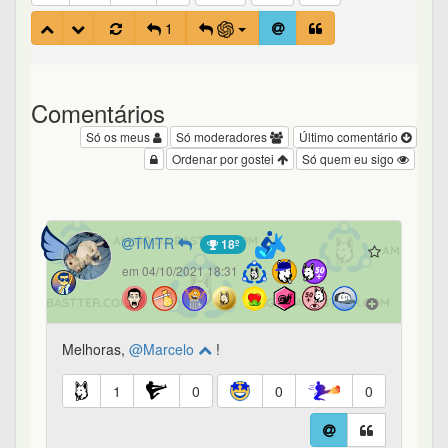
1
Comentários
Só os meus
Só moderadores
Último comentário
Ordenar por gostei
Só quem eu sigo
TMTR
18º
em 04/10/2021 18:31
Melhoras,
@Marcelo
!
1
0
0
0