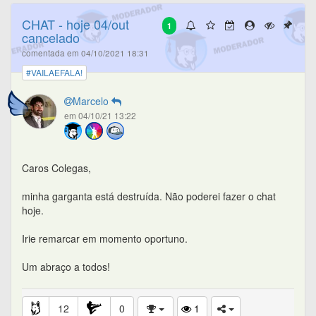
CHAT - hoje 04/out
1
cancelado
comentada em 04/10/2021 18:31
#VAILAEFALA!
Marcelo
em 04/10/21 13:22
Caros Colegas,
minha garganta está destruída. Não poderei fazer o chat
hoje.
Irie remarcar em momento oportuno.
Um abraço a todos!
12
0
1