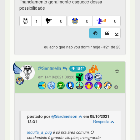
financiamento geralmente esquece dessa
possibilidade
1
0
0
0
eu acho que nao vou dormir hoje - #21 de 23
Sentinella
184º
em 14/10/2021 08:26
postado por
@Sardinelson
em 05/10/2021
13:31
Resposta
tequila_a_pug
é só pra área comum. O
condomínio é grande. simples, mas grande.