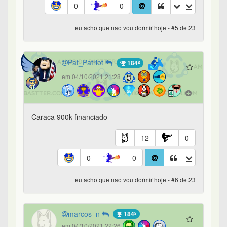
0
0
eu acho que nao vou dormir hoje - #5 de 23
Pat_Patriot
184º
em 04/10/2021 21:28
Caraca 900k financiado
12
0
0
0
eu acho que nao vou dormir hoje - #6 de 23
marcos_n
184º
em 04/10/2021 22:26