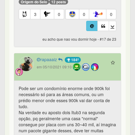
Origem do Selo
12 posts
3
0
0
0
eu acho que nao vou dormir hoje - #17 de 23
rapaaaiz
184º
em 05/10/2021 09:10
Pode ser um condomínio enorme onde 900k foi
necessário só para as áreas comuns, ou um
prédio menor onde esses 900k vai dar conta de
tudo.
Na verdade eu aposto dois Itub3 na segunda
opção, pq geralmente uma casa "normal"
consegue por placa com uns 30~40 mil, aí imagina
num pacote gigante desses, deve ter muitas