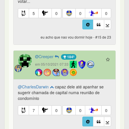
votar...
5
0
0
0
eu acho que nao vou dormir hoje - #15 de 23
Creeper
184º
em 05/10/2021 07:33
@CharlesDarwin
capaz dele até apanhar se
sugerir chamada de capital numa reunião de
condomínio
7
0
0
0