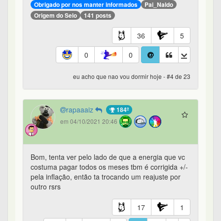
Obrigado por nos manter informados
Pai_Naldo
Origem do Selo
141 posts
36
5
0
0
eu acho que nao vou dormir hoje - #4 de 23
rapaaaiz
184º
em 04/10/2021 20:46
Bom, tenta ver pelo lado de que a energia que vc
costuma pagar todos os meses tbm é corrigida +/-
pela inflação, então ta trocando um reajuste por
outro rsrs
17
1