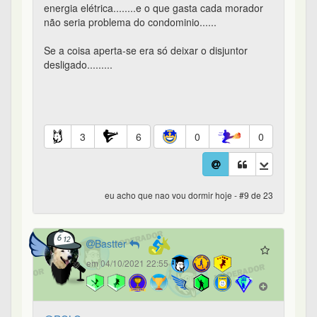
energia elétrica........e o que gasta cada morador
não seria problema do condominio......
Se a coisa aperta-se era só deixar o disjuntor
desligado.........
3
6
0
0
eu acho que nao vou dormir hoje - #9 de 23
Bastter
em 04/10/2021 22:55