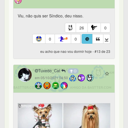
Viu, não quis ser Síndico, deu nisso.
26
0
0
0
eu acho que nao vou dormir hoje - #13 de 23
Tuxedo_Cat
em 05/10/2021 04:50