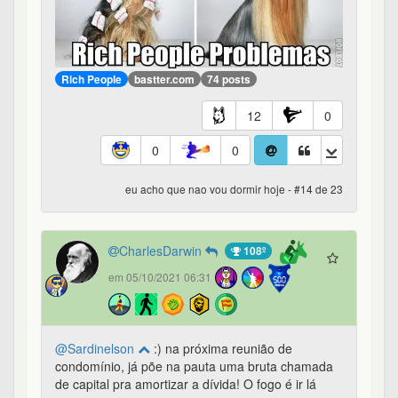
Rich People
bastter.com
74 posts
12
0
0
0
eu acho que nao vou dormir hoje - #14 de 23
CharlesDarwin
108º
em 05/10/2021 06:31
@Sardinelson
:) na próxima reunião de
condomínio, já põe na pauta uma bruta chamada
de capital pra amortizar a dívida! O fogo é ir lá