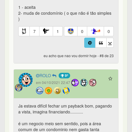
1 - aceita
2- muda de condomínio ( o que não é tão simples
)
7
1
0
0
eu acho que nao vou dormir hoje - #8 de 23
ROLO
9º
em 04/10/2021 22:47
Ja estava difícil fechar um payback bom, pagando
a vista, imagina financiando...........
é um negocio meio sem sentido, pois a área
comum de um condominio nem gasta tanta