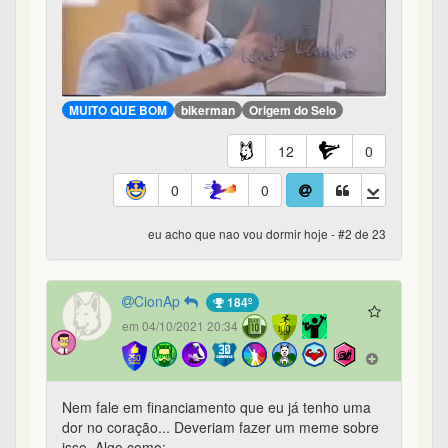
MUITO QUE BOM
bikerman
Origem do Selo
12
0
0
0
eu acho que nao vou dormir hoje - #2 de 23
CionAp
184º
em 04/10/2021 20:34
Nem fale em financiamento que eu já tenho uma
dor no coração... Deveriam fazer um meme sobre
isso. Algo como: