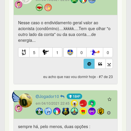
Nesse caso o endividamento geral valor ao
acionista (condômino)....kkkkk....Tem que olhar "o
outro lado da conta" ou da sua conta....de
energia...
5
1
0
0
eu acho que nao vou dormir hoje - #7 de 23
Jogador10
184º
em 04/10/2021 22:45
sempre há, pelo menos, duas opções :