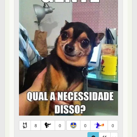
8
0
0
0