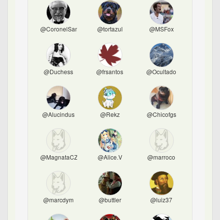
@CoronelSanders
@tortazul
@MSFox
@Duchess
@frsantos
@Ocultado
@Alucindus
@Rekz
@Chicofgs
@MagnataCZ
@Alice.V
@marroco
@marcdym
@buttler
@luiz37