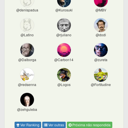
@denispadua
@Kurosuki
@MBV
@Latino
@rjuliano
@dodi
@Dalborga
@Carbon14
@zureta
@redsenna
@Logos
@Fortitudine
@zehguleba
Ver Ranking
Ver outras
Próxima não respondida