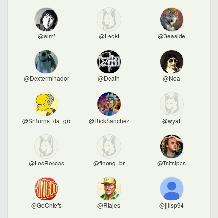
@almf
@Leokt
@Seaside
@Dexterminador
@Death
@Noa
@SrBurns_da_grota
@RickSanchez
@wyatt
@LosRoccas
@fineng_br
@Tsitsipas
@GoChiefs
@Riajes
@jjllsp94