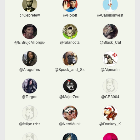
@Gebretew
@Roloff
@Camiloinvest
@ElBrujoMilonguero
@ralaricota
@Black_Cat
@Aragornrs
@Spock_and_Stock
@Alpmarin
@Turgon
@MajorZero
@CR3004
@felipe.rzbz
@NerdMunk
@Donkey_K