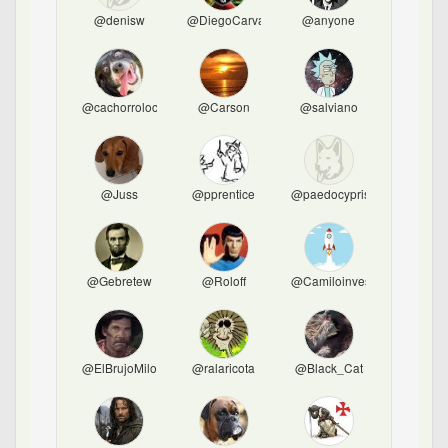
@denisw
@DiegoCarvalho
@anyone
@cachorroloco2
@Carson
@salviano
@Juss
@pprentice
@paedocypris
@Gebretew
@Roloff
@Camiloinvest
@ElBrujoMilonguero
@ralaricota
@Black_Cat