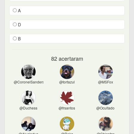
A
D
B
82 acertaram
@CoronelSanders
@tortazul
@MSFox
@Duchess
@frsantos
@Ocultado
@Alucindus
@Rekz
@Chicofgs