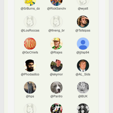
@SrBurns_da_grota
@RickSanchez
@wyatt
@LosRoccas
@fineng_br
@Tsitsipas
@GoChiefs
@Riajes
@jjllsp94
@Phodastico
@skymor
@AL_Sids
@hps
@Pantro
@BUK