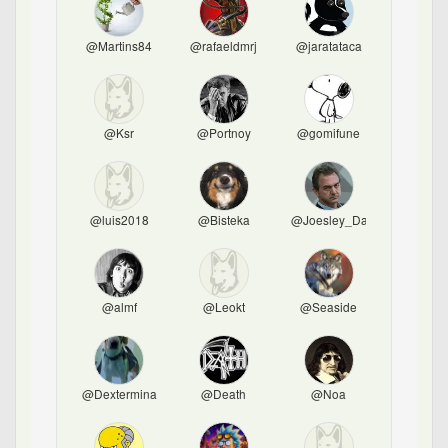
@Martins84
@rafaeldmrj
@jaratataca
@Ksr
@Portnoy
@gomifune
@luis2018
@Bisteka
@Joesley_Day
@almf
@Leokt
@Seaside
@Dexterminador
@Death
@Noa