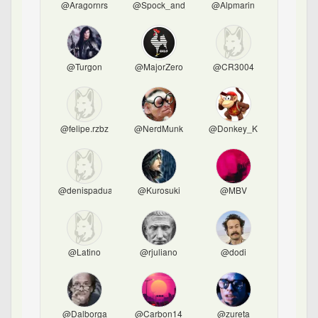
@Aragornrs
@Spock_and_Stock
@Alpmarin
@Turgon
@MajorZero
@CR3004
@felipe.rzbz
@NerdMunk
@Donkey_K
@denispadua
@Kurosuki
@MBV
@Latino
@rjuliano
@dodi
@Dalborga
@Carbon14
@zureta