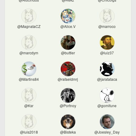
@MagnataCZ
@Alice.V
@marroco
@marcdym
@buttler
@luiz37
@Martins84
@rafaeldmrj
@jaratataca
@Ksr
@Portnoy
@gomifune
@luis2018
@Bisteka
@Joesley_Day