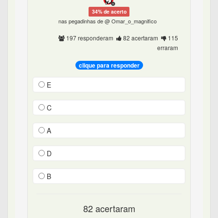
34% de acerto
nas pegadinhas de @ Omar_o_magnifico
197 responderam
82 acertaram
115
erraram
clique para responder
E
C
A
D
B
82 acertaram