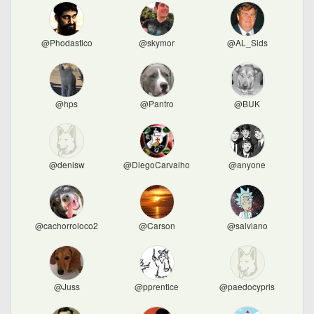
@Phodastico
@skymor
@AL_Sids
@hps
@Pantro
@BUK
@denisw
@DiegoCarvalho
@anyone
@cachorroloco2
@Carson
@salviano
@Juss
@pprentice
@paedocypris