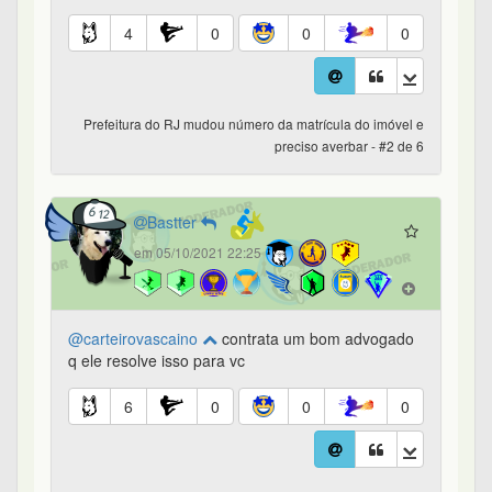
4
0
0
0
Prefeitura do RJ mudou número da matrícula do imóvel e
preciso averbar - #2 de 6
Bastter
em 05/10/2021 22:25
@carteirovascaino
contrata um bom advogado
q ele resolve isso para vc
6
0
0
0