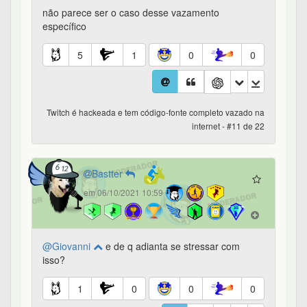
não parece ser o caso desse vazamento
específico
5
1
0
0
Twitch é hackeada e tem código-fonte completo vazado na
internet - #11 de 22
Bastter
em 06/10/2021 10:59
@Giovanni
e de q adianta se stressar com
isso?
1
0
0
0