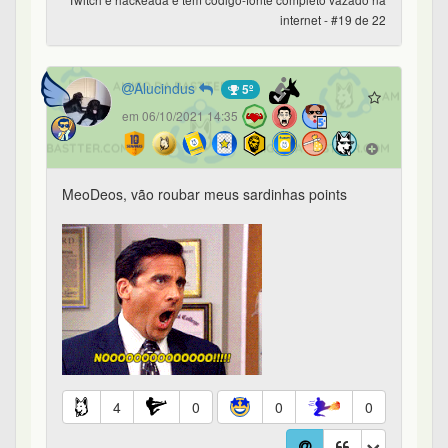
internet - #19 de 22
Alucindus
5º
em 06/10/2021 14:35
MeoDeos, vão roubar meus sardinhas points
4
0
0
0