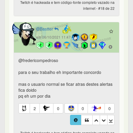
Twitch é hackeada e tem código-fonte completo vazado na
internet - #18 de 22
Bastter
em 06/10/2021 11:47
@fredericompedroso
para o seu trabalho eh importante concordo
mas o usuario normal se ficar atras destes alertas
fica doido
pq eh um por dia
2
0
0
0
Twitch é hackeada e tem código-fonte completo vazado na