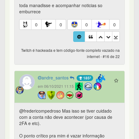
toda manadisse e acompanhar noticias so
emburrece
0
0
0
0
Twitch é hackeada e tem código-fonte completo vazado na
internet - #16 de 22
andre_santos
185º
em 06/10/2021 11:15
@fredericompedroso Mas isso se tiver cuidado
com a conta não deve acontecer (por causa de
2FA e etc).
O ponto crítico pra mim é vazar informação