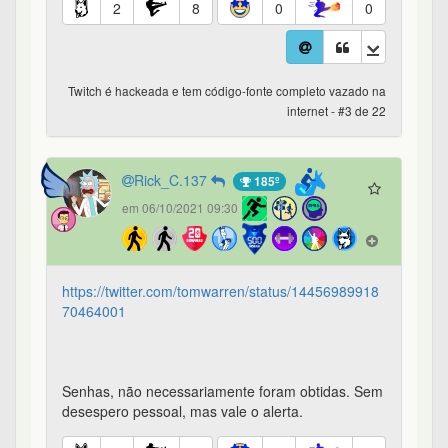
2
8
0
0
Twitch é hackeada e tem código-fonte completo vazado na
internet - #3 de 22
Rick_C.137
185º
em 06/10/2021 09:30
https://twitter.com/tomwarren/status/14456989918
70464001
Senhas, não necessariamente foram obtidas. Sem
desespero pessoal, mas vale o alerta.