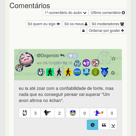
Comentários
1º comentário do autor
Último comentário
Só quem eu sigo
Só os meus
Só moderadores
Ordenar por gostei
Dogoncio
em 06/10/2021 09:10
eu ia até zoar com a confiabilidade de fonte, mas
nada que eu conseguir pensar vai superar "Um
anon afirma no 4chan".
3
2
0
0