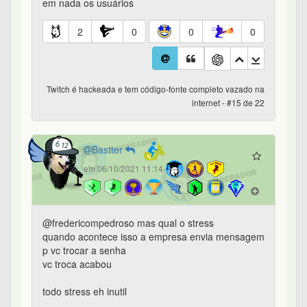
em nada os usuários
2
0
0
0
Twitch é hackeada e tem código-fonte completo vazado na
internet - #15 de 22
Bastter
em 06/10/2021 11:14
@fredericompedroso mas qual o stress
quando acontece isso a empresa envia mensagem
p vc trocar a senha
vc troca acabou
todo stress eh inutil