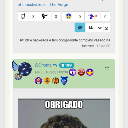
of massive leak - The Verge
3
0
0
0
Twitch é hackeada e tem código-fonte completo vazado na
internet - #2 de 22
Orionte
185º
em 06/10/2021 09:30