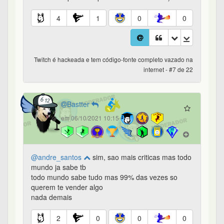
4
1
0
0
Twitch é hackeada e tem código-fonte completo vazado na
internet - #7 de 22
Bastter
em 06/10/2021 10:15
@andre_santos
sim, sao mais criticas mas todo
mundo ja sabe tb
todo mundo sabe tudo mas 99% das vezes so
querem te vender algo
nada demais
2
0
0
0