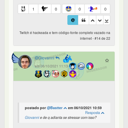
1
0
0
0
Twitch é hackeada e tem código-fonte completo vazado na
internet - #14 de 22
Giovanni
em 06/10/2021 11:13
postado por
@Bastter
em 06/10/2021 10:59
Resposta
Giovanni
e de q adianta se stressar com isso?