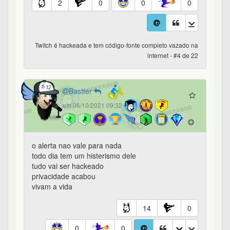
2
0
0
0
Twitch é hackeada e tem código-fonte completo vazado na
internet - #4 de 22
Bastter
em 06/10/2021 09:32
o alerta nao vale para nada
todo dia tem um histerismo dele
tudo vai ser hackeado
privacidade acabou
vivam a vida
14
0
0
0