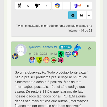
5
1
0
0
Twitch é hackeada e tem código-fonte completo vazado na
internet - #6 de 22
andre_santos
185º
em 06/10/2021 10:12
Só uma observação: "todo o código-fonte vazar"
não é pra ser problema pra serviço nenhum, eu
sinceramente acho até positivo. Mas se tem
informações pessoais, não foi só o código que
vazou. De resto é 99% o que falaram, de fato
nossos dados tão todos por aí. PORÉM alguns
dados são mais críticos que outros (informações
financeiras por exemplo são bem sensíveis).