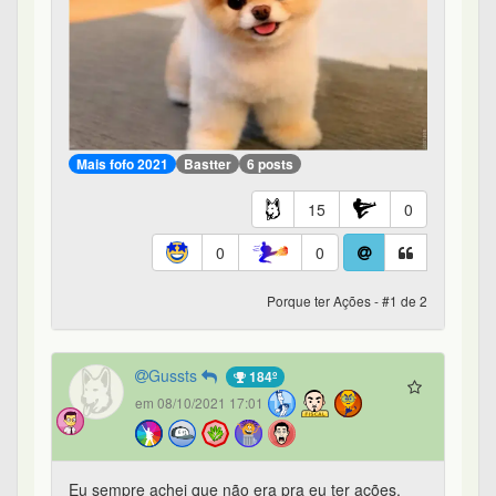
Mais fofo 2021
Bastter
6 posts
15
0
0
0
Porque ter Ações - #1 de 2
Gussts
184º
em 08/10/2021 17:01
Eu sempre achei que não era pra eu ter ações.