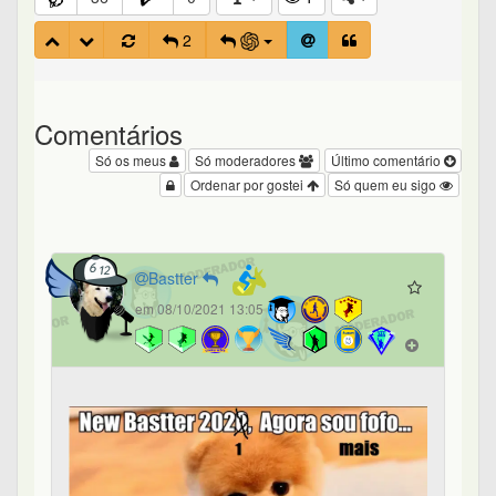
2
Comentários
Só os meus
Só moderadores
Último comentário
Ordenar por gostei
Só quem eu sigo
Bastter
em 08/10/2021 13:05