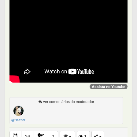
Assista no Youtube
ver comentários do moderador
@Bastter
36
0
1