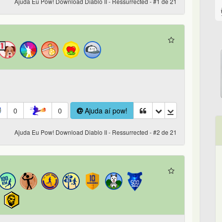
Ajuda Eu Pow! Download Diablo II - Ressurrected - #1 de 21
s
0
0
Ajuda aí pow!
Ajuda Eu Pow! Download Diablo II - Ressurrected - #2 de 21