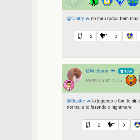
@Dmitry
no meu rodou bem mas e
2
0
Aldebaran
185º
em 09/10/2021 15:06
@Bastter
to jogando e tbm to sint
normal e to fazendo o nightmare
2
0