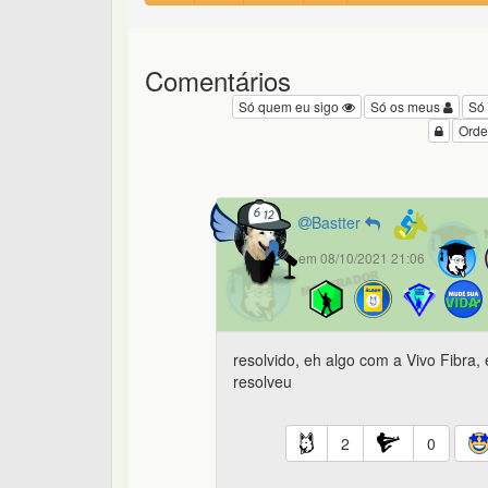
Comentários
Só quem eu sigo
Só os meus
Só
Orde
Bastter
em 08/10/2021 21:06
resolvido, eh algo com a Vivo Fibra,
resolveu
2
0