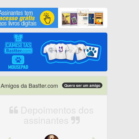
Amigos da Bastter.com
Quero ser um amigo
Depoimentos dos
assinantes