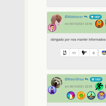
Aldebaran
185º
em 08/10/2021 22:06
obrigado por nos manter informado
11
0
MaiorBrisa
185º
em 08/10/2021 22:09