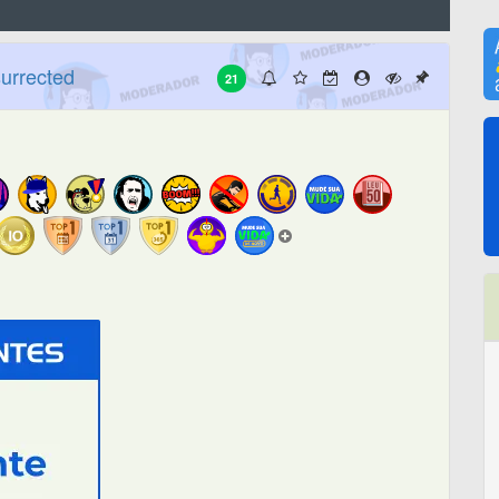
urrected
21