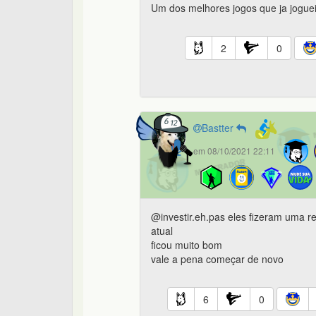
Um dos melhores jogos que ja joguei
2
0
Bastter
em 08/10/2021 22:11
@investir.eh.pas eles fizeram uma r
atual
ficou muito bom
vale a pena começar de novo
6
0