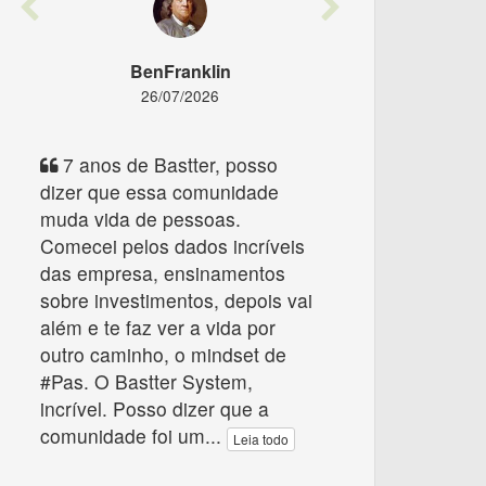
Previous
Next
BenFranklin
26/07/2026
7 anos de Bastter, posso
dizer que essa comunidade
muda vida de pessoas.
Comecei pelos dados incríveis
das empresa, ensinamentos
sobre investimentos, depois vai
além e te faz ver a vida por
outro caminho, o mindset de
#Pas. O Bastter System,
incrível. Posso dizer que a
comunidade foi um
...
Leia todo