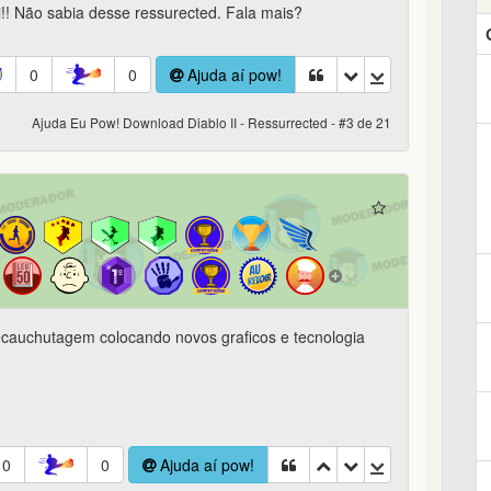
!! Não sabia desse ressurected. Fala mais?
0
0
Ajuda aí pow!
Ajuda Eu Pow! Download Diablo II - Ressurrected - #3 de 21
ecauchutagem colocando novos graficos e tecnologia
0
0
Ajuda aí pow!