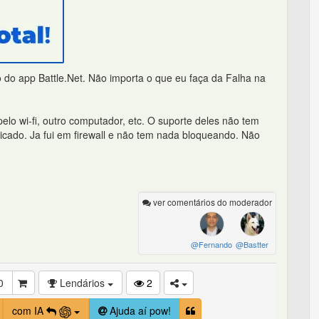
 do app Battle.Net. Não importa o que eu faça da Falha na
 pelo wi-fi, outro computador, etc. O suporte deles não tem
icado. Ja fui em firewall e não tem nada bloqueando. Não
ver comentários do moderador
@Fernando
@Bastter
0
Lendários
2
com IA
Ajuda aí pow!