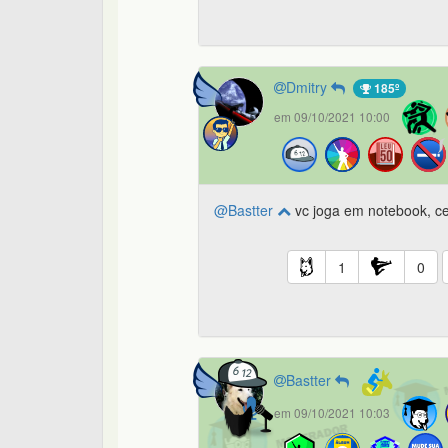
Dmitry
185º
em 09/10/2021 10:00
@Bastter
vc joga em notebook, ce
1
0
Bastter
em 09/10/2021 10:03