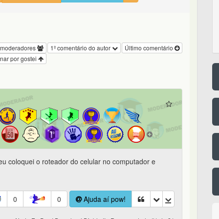
 moderadores
1º comentário do autor
Último comentário
nar por gostei
 eu coloquei o roteador do celular no computador e
0
0
Ajuda aí pow!