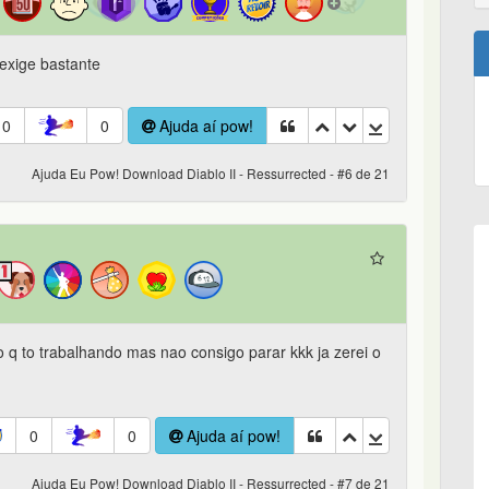
xige bastante
0
0
Ajuda aí pow!
Ajuda Eu Pow! Download Diablo II - Ressurrected - #6 de 21
o q to trabalhando mas nao consigo parar kkk ja zerei o
0
0
Ajuda aí pow!
Ajuda Eu Pow! Download Diablo II - Ressurrected - #7 de 21