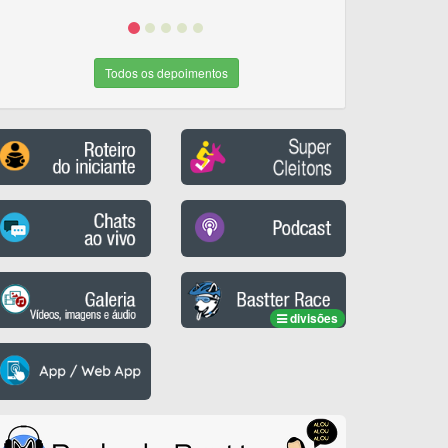
Todos os depoimentos
divisões