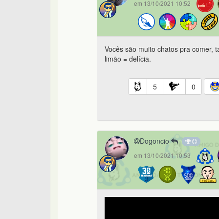
em 13/10/2021 10:52
Vocês são muito chatos pra comer, t
limão = delícia.
5
0
Dogoncio
em 13/10/2021 10:53