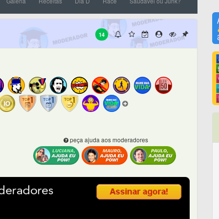
Galeria
Receitas
Dia D
Race
Saudável ou Junk?
14
peça ajuda aos moderadores