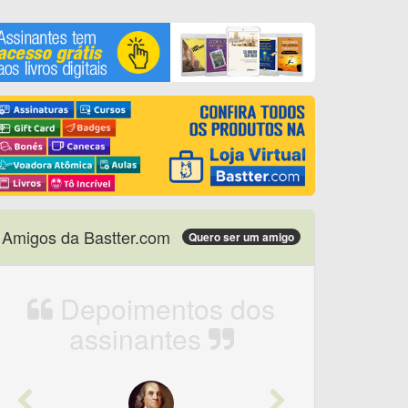
Amigos da Bastter.com
Quero ser um amigo
Depoimentos dos
assinantes
Previous
Next