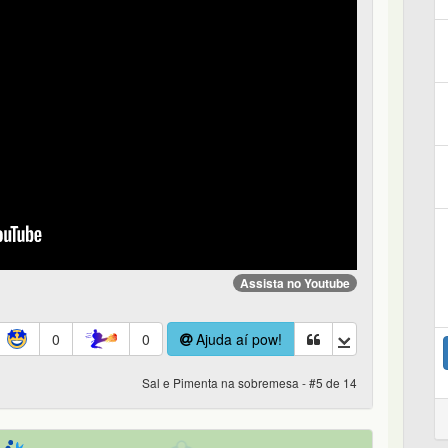
Assista no Youtube
0
0
Ajuda aí pow!
Sal e Pimenta na sobremesa - #5 de 14