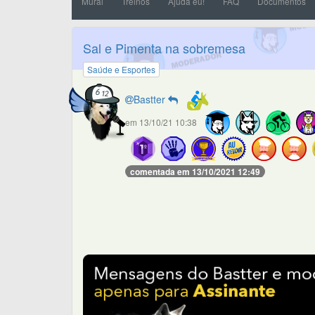
Mural
Treinos
Ajuda eu!
FAQ
Documentos
Sal e Pimenta na sobremesa
Saúde e Esportes
Bastter
em 13/10/21 10:38
comentada em 13/10/2021 12:49