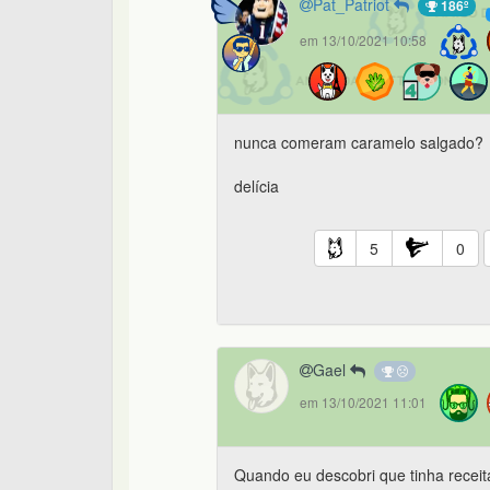
Pat_Patriot
186º
em 13/10/2021 10:58
nunca comeram caramelo salgado?
delícia
5
0
Gael
em 13/10/2021 11:01
Quando eu descobri que tinha receit