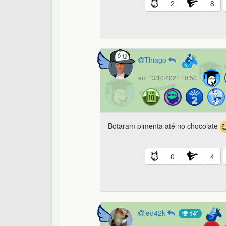
2
8
Thiago
em 13/10/2021 10:50
Botaram pimenta até no chocolate
0
4
leo42k
14º