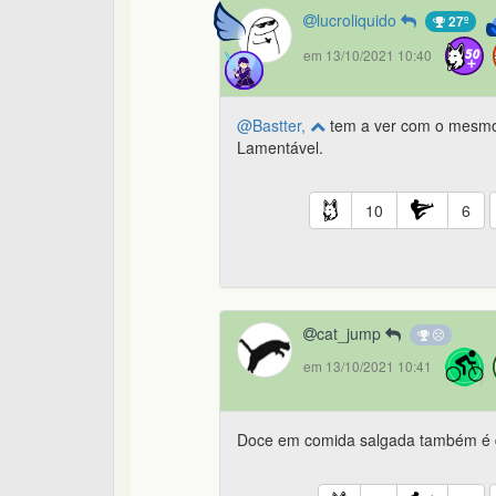
lucroliquido
27º
em 13/10/2021 10:40
@Bastter,
tem a ver com o mesmo t
Lamentável.
10
6
cat_jump
em 13/10/2021 10:41
Doce em comida salgada também é de