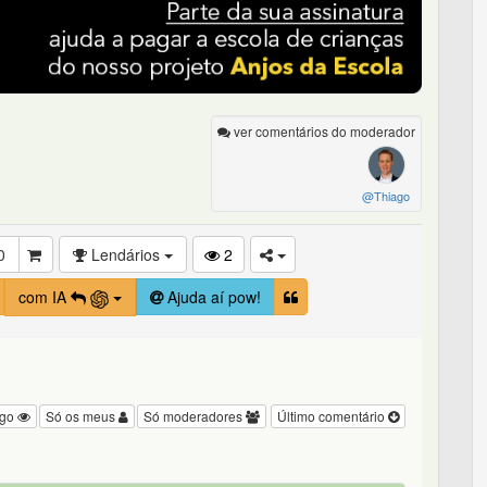
ver comentários do moderador
@Thiago
0
Lendários
2
com IA
Ajuda aí pow!
igo
Só os meus
Só moderadores
Último comentário