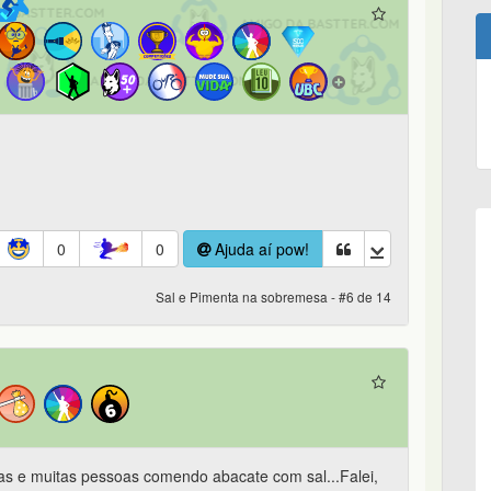
0
0
Ajuda aí pow!
Sal e Pimenta na sobremesa - #6 de 14
as e muitas pessoas comendo abacate com sal...Falei,