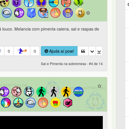
á louco. Melancia com pimenta caiena, sal e raspas de
0
0
Ajuda aí pow!
Sal e Pimenta na sobremesa - #4 de 14