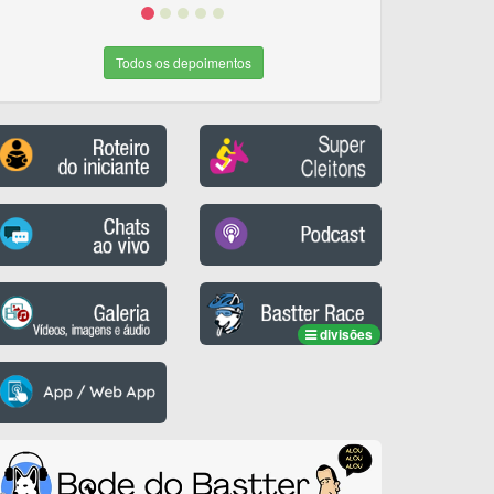
Todos os depoimentos
divisões