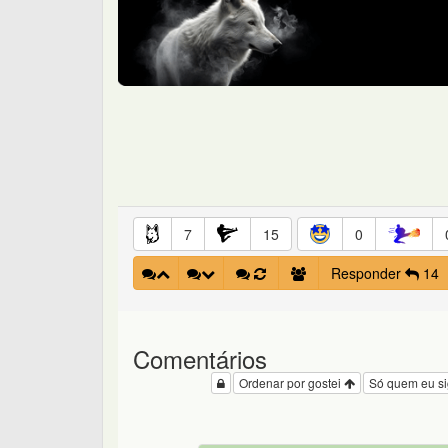
7
15
0
Responder
14
Comentários
Ordenar por gostei
Só quem eu s