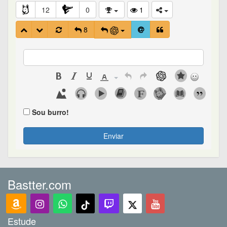
12
0
1
8
Sou burro!
Enviar
Bastter.com
Estude