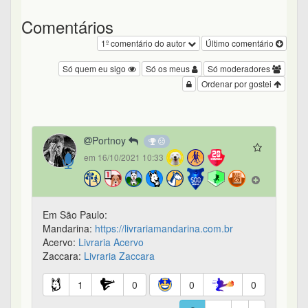
Comentários
1º comentário do autor
Último comentário
Só quem eu sigo
Só os meus
Só moderadores
Ordenar por gostei
Portnoy
em 16/10/2021 10:33
Em São Paulo:
Mandarina:
https://livrariamandarina.com.br
Acervo:
Livraria Acervo
Zaccara:
Livraria Zaccara
1
0
0
0