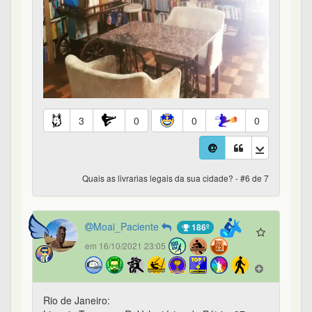
3
0
0
0
Quais as livrarias legais da sua cidade? - #6 de 7
Moai_Paciente
186º
em 16/10/2021 23:05
Rio de Janeiro: