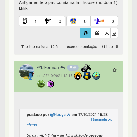
Antigamente o pau comia na lan house (no dota 1)
kkkk
1
0
0
0
The International 10 final - recorde premiação. - #14 de 15
bikerman
em 27/10/2021 13:15
postado por
@Huoya
em 17/10/2021 15:28
Resposta
ebitda
So na twitch tinha + de 1,5 milhão de pessoas