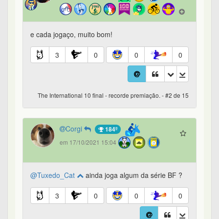
e cada jogaço, muito bom!
3
0
0
0
The International 10 final - recorde premiação. - #2 de 15
Corgi
184º
em 17/10/2021 15:04
@Tuxedo_Cat
ainda joga algum da série BF ?
3
0
0
0