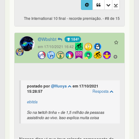
The International 10 final - recorde premiação. - #8 de 15
Wbshbt
184º
em 17/10/2021 16:42
postado por
@Huoya
em 17/10/2021
15:28:57
Resposta
ebitda
So na twitch tinha + de 1,5 milhão de pessoas
assistindo ao vivo. Isso explica muita coisa
Nesses dias vi que tava rolando campeonato de