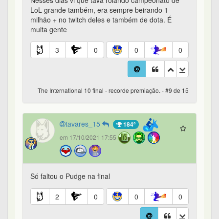
LoL grande também, era sempre beirando 1
milhão + no twitch deles e também de dota. É
muita gente
3
0
0
0
The International 10 final - recorde premiação. - #9 de 15
tavares_15
184º
em 17/10/2021 17:55
Só faltou o Pudge na final
2
0
0
0