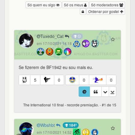
Só quem eu sigo
Só os meus
Só moderadores
Ordenar por gostei
Tuxedo_Cat
em 17/10/2021 14:18
Se fizerem de BF1942 eu sou mais eu.
5
0
0
0
The International 10 final - recorde premiação. - #1 de 15
Wbshbt
184º
em 17/10/2021 14:52