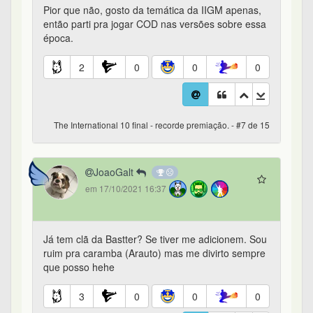
Pior que não, gosto da temática da IIGM apenas,
então parti pra jogar COD nas versões sobre essa
época.
2
0
0
0
The International 10 final - recorde premiação. - #7 de 15
JoaoGalt
em 17/10/2021 16:37
Já tem clã da Bastter? Se tiver me adicionem. Sou
ruim pra caramba (Arauto) mas me divirto sempre
que posso hehe
3
0
0
0