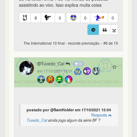
assistindo ao vivo. Isso explica muita coisa
8
0
0
0
The International 10 final - recorde premiação. - #6 de 15
Tuxedo_Cat
em 17/10/2021 15:31
postado por @SamHolder em 17/10/2021 15:04
Resposta
Tuxedo_Cat
ainda joga algum da série BF ?