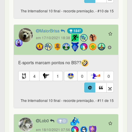
The International 10 final - recorde premiação. - #10 de 15
MaiorBrisa
184º
em 17/10/2021 18:38
E-sports marcam pontos no BS??
4
1
0
0
The International 10 final - recorde premiação. - #11 de 15
Lob0
em 18/10/2021 07:56