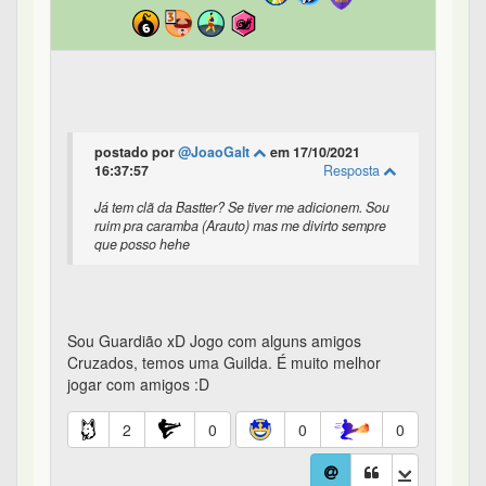
postado por
@JoaoGalt
em 17/10/2021
16:37:57
Resposta
Já tem clã da Bastter? Se tiver me adicionem. Sou
ruim pra caramba (Arauto) mas me divirto sempre
que posso hehe
Sou Guardião xD Jogo com alguns amigos
Cruzados, temos uma Guilda. É muito melhor
jogar com amigos :D
2
0
0
0