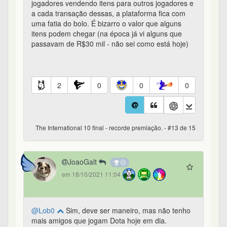
jogadores vendendo itens para outros jogadores e
a cada transação dessas, a plataforma fica com
uma fatia do bolo. É bizarro o valor que alguns
itens podem chegar (na época já vi alguns que
passavam de R$30 mil - não sei como está hoje)
2
0
0
0
The International 10 final - recorde premiação. - #13 de 15
JoaoGalt
em 18/10/2021 11:04
@Lob0
Sim, deve ser maneiro, mas não tenho
mais amigos que jogam Dota hoje em dia.