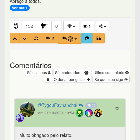
Abraço a todos.
Ver mais
152
0
1
2
Comentários
Só os meus
Só moderadores
Último comentário
Ordenar por gostei
Só quem eu sigo
TygouFaynanchal
em 21/10/2021 19:54
Muito obrigado pelo relato.