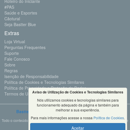
Roteiro do Iniciante
#PAS
Saúde e Esportes
Cãotural
Seja Bastter Blue
Extras
Loja Virtual
Perguntas Frequentes
Suporte
Fale Conosco
Sobre
Regras
Isenção de Responsabilidade
Política de Cookies e Tecnologias Similares
Política de Privacidade e Proteção de Dados
Aviso de Utilização de Cookies e Tecnologias Similares
Termos de Uso
Nós utilizamos cookies e tecnologias similares para
funcionamento adequado da página e também para
melhorar a sua experiência.
Bastter.com
2001 ©Todos os Direitos Reservados
Para mais informações acesse a nossa
Política de Cookies
.
Todo o conteúdo deste site é propriedade da Bastter.com, sendo expressamente
proibido o seu uso em sites, videos, cursos ou
Aceitar