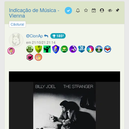
Indicação de Música -
Vienna
Cãotural
CionAp
185º
em 21/10/21 21:14