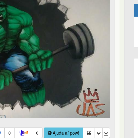
0
0
Ajuda aí pow!