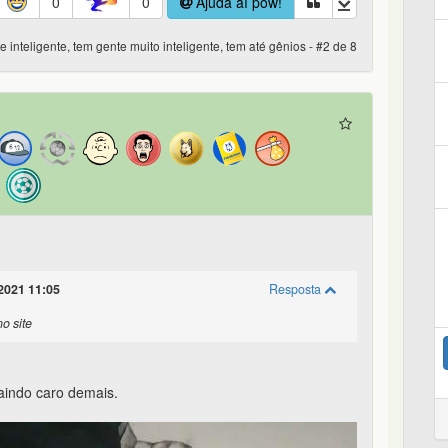
0
0
Ajuda aí pow!
 inteligente, tem gente muito inteligente, tem até gênios - #2 de 8
2021 11:05
Resposta
no site
saindo caro demais.