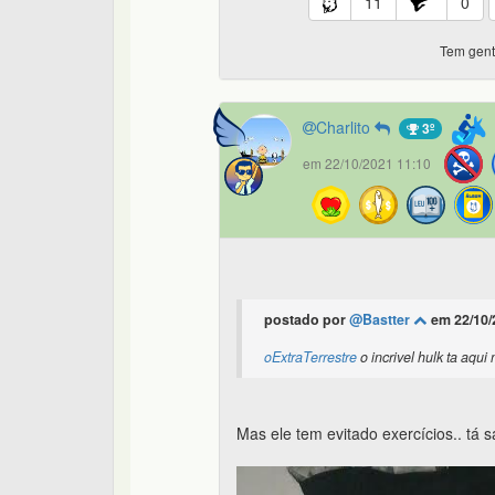
11
0
Tem gente
Charlito
3º
em 22/10/2021 11:10
postado por
@Bastter
em 22/10/
oExtraTerrestre
o incrivel hulk ta aqui 
Mas ele tem evitado exercícios.. tá 