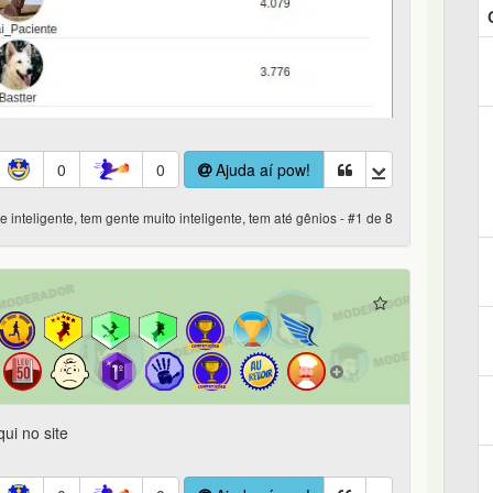
0
0
Ajuda aí pow!
 inteligente, tem gente muito inteligente, tem até gênios - #1 de 8
qui no site