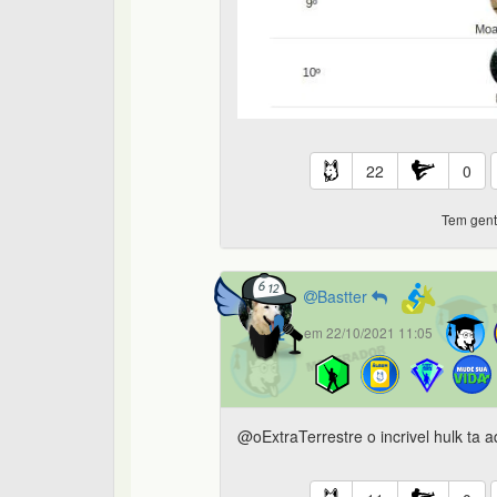
22
0
Tem gente
Bastter
em 22/10/2021 11:05
@oExtraTerrestre o incrivel hulk ta a