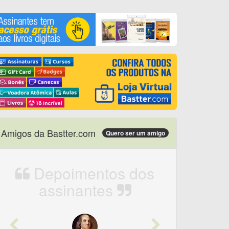
Amigos da Bastter.com
Quero ser um amigo
Depoimentos dos
assinantes
Previous
Next