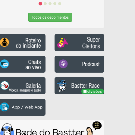
Todos os depoimentos
divisões