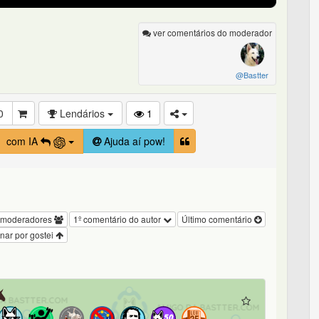
ver comentários do moderador
@Bastter
0
Lendários
1
com IA
Ajuda aí pow!
 moderadores
1º comentário do autor
Último comentário
nar por gostei