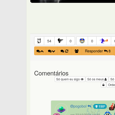
54
0
0
Responder
8
Comentários
Só quem eu sigo
Só os meus
Só
Orde
pogobol
150º
em 22/10/2021 10:49