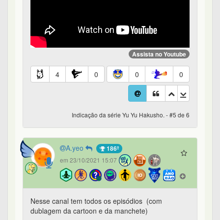
Assista no Youtube
4
0
0
0
Indicação da série Yu Yu Hakusho. - #5 de 6
A.yeo
186º
em 23/10/2021 15:07
Nesse canal tem todos os episódios (com
dublagem da cartoon e da manchete)