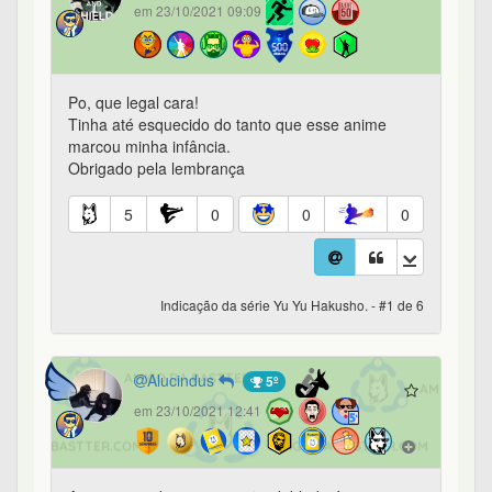
em 23/10/2021 09:09
Po, que legal cara!
Tinha até esquecido do tanto que esse anime
marcou minha infância.
Obrigado pela lembrança
5
0
0
0
Indicação da série Yu Yu Hakusho. - #1 de 6
Alucindus
5º
em 23/10/2021 12:41