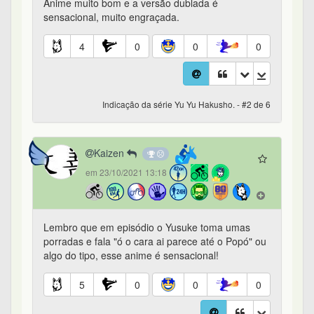
Anime muito bom e a versão dublada é
sensacional, muito engraçada.
4
0
0
0
Indicação da série Yu Yu Hakusho. - #2 de 6
Kaizen
em 23/10/2021 13:18
Lembro que em episódio o Yusuke toma umas
porradas e fala "ó o cara ai parece até o Popó" ou
algo do tipo, esse anime é sensacional!
5
0
0
0