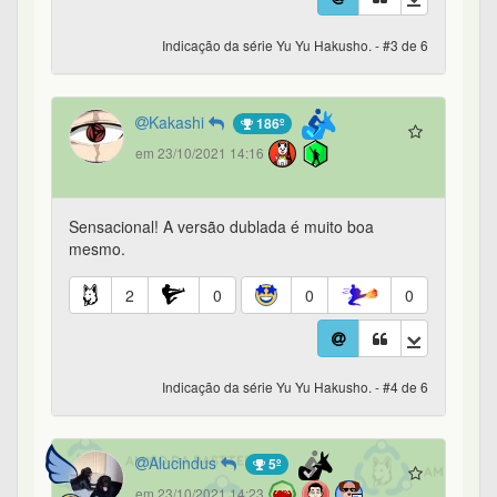
Indicação da série Yu Yu Hakusho. - #3 de 6
Kakashi
186º
em 23/10/2021 14:16
Sensacional! A versão dublada é muito boa
mesmo.
2
0
0
0
Indicação da série Yu Yu Hakusho. - #4 de 6
Alucindus
5º
em 23/10/2021 14:23