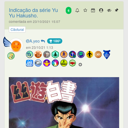
Indicação da série Yu
6
Yu Hakusho.
comentada em 23/10/2021 15:07
Cãotural
A.yeo
186º
em 23/10/21 1:13