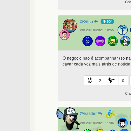
Cha
Gilso
90º
em 23/10/2021 10:55
O negocio não é acompanhar (só nã
cavar cada vez mais atrás de notícia
2
0
Cha
Bastter
em 23/10/2021 11:06