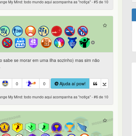
nge My Mind: todo mundo aqui acompanha as "notiça" - #5 de 10
o sabe se morar em uma ilha sozinho) mas sim não
.
0
0
Ajuda aí pow!
nge My Mind: todo mundo aqui acompanha as "notiça" - #6 de 10