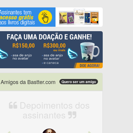
Amigos da Bastter.com
Quero ser um amigo
Depoimentos dos
assinantes