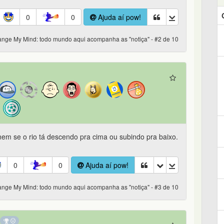
0
0
Ajuda aí pow!
nge My Mind: todo mundo aqui acompanha as "notiça" - #2 de 10
nem se o rio tá descendo pra cima ou subindo pra baixo.
0
0
Ajuda aí pow!
nge My Mind: todo mundo aqui acompanha as "notiça" - #3 de 10