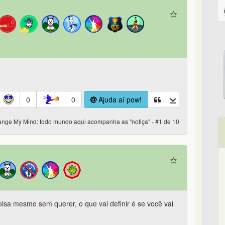
0
0
Ajuda aí pow!
nge My Mind: todo mundo aqui acompanha as "notiça" - #1 de 10
isa mesmo sem querer, o que vai definir é se você vai