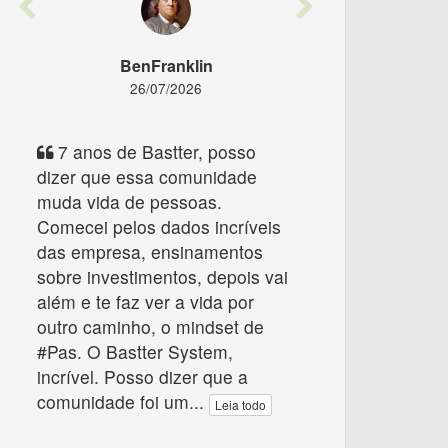
Previous
Next
BenFranklin
26/07/2026
7 anos de Bastter, posso
dizer que essa comunidade
muda vida de pessoas.
Comecei pelos dados incríveis
das empresa, ensinamentos
sobre investimentos, depois vai
além e te faz ver a vida por
outro caminho, o mindset de
#Pas. O Bastter System,
incrível. Posso dizer que a
comunidade foi um
...
Leia todo