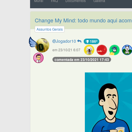
Mural
FAQ
Documentos
Galeria
Change My Mind: todo mundo aqui acomp
Assuntos Gerais
Jogador10
186º
em 23/10/21 6:07
comentada em 23/10/2021 17:43