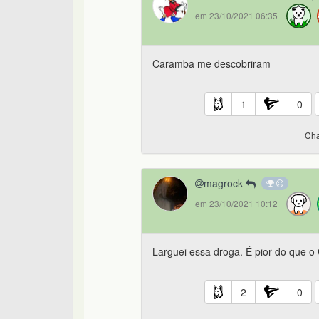
em 23/10/2021 06:35
Caramba me descobriram
1
0
Cha
magrock
em 23/10/2021 10:12
Larguei essa droga. É pior do que 
2
0