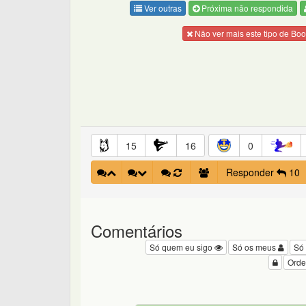
Ver outras
Próxima não respondida
Não ver mais este tipo de Bo
15
16
0
Responder
10
Comentários
Só quem eu sigo
Só os meus
Só
Orde