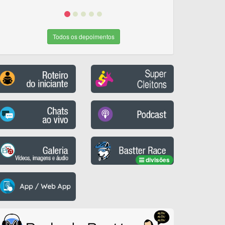
Todos os depoimentos
divisões