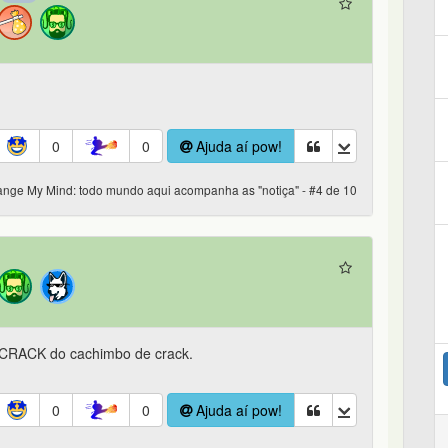
0
0
Ajuda aí pow!
nge My Mind: todo mundo aqui acompanha as "notiça" - #4 de 10
o CRACK do cachimbo de crack.
0
0
Ajuda aí pow!