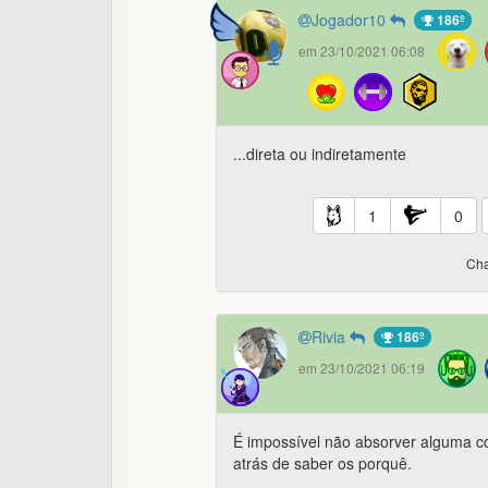
Jogador10
186º
em 23/10/2021 06:08
...direta ou indiretamente
1
0
Cha
Rivia
186º
em 23/10/2021 06:19
É impossível não absorver alguma co
atrás de saber os porquê.