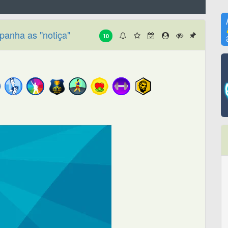
anha as "notiça"
10