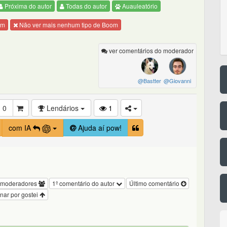
Próxima do autor
Todas do autor
Auauleatório
om
Não ver mais nenhum tipo de Boom
ver comentários do moderador
@Bastter
@Giovanni
0
Lendários
1
com IA
Ajuda aí pow!
 moderadores
1º comentário do autor
Último comentário
nar por gostei