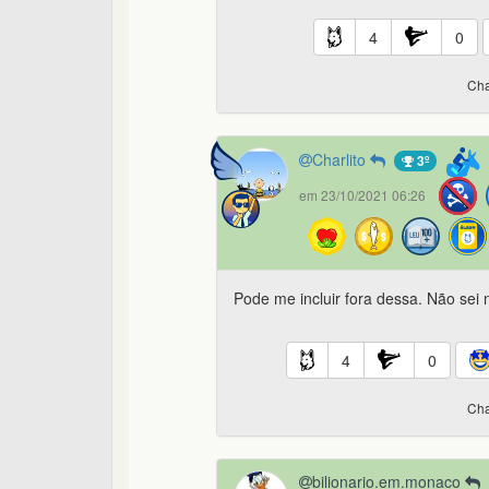
4
0
Cha
Charlito
3º
em 23/10/2021 06:26
Pode me incluir fora dessa. Não sei 
4
0
Cha
bilionario.em.monaco