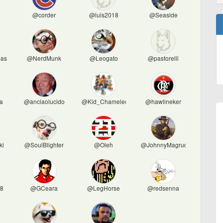
@corder
@luis2018
@Seaside
asico
@NerdMunk
@Leogato
@pastorelli
a
@anciaolucido
@Kid_Chameleon
@hawlineker
ki
@SoulBlighter
@Oleh
@JohnnyMagruder
o8
@GCeara
@LegHorse
@redsenna