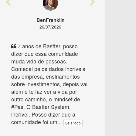
Previous
Next
BenFranklin
26/07/2026
7 anos de Bastter, posso
dizer que essa comunidade
muda vida de pessoas.
Comecei pelos dados incríveis
das empresa, ensinamentos
sobre investimentos, depois vai
além e te faz ver a vida por
outro caminho, o mindset de
#Pas. O Bastter System,
incrível. Posso dizer que a
comunidade foi um
...
Leia todo