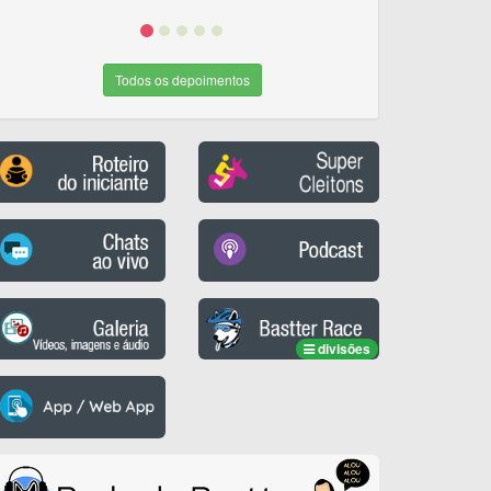
Todos os depoimentos
divisões