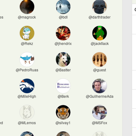
es
@magrock
@bdl
@darthtrader
@Rekz
@jhendrix
@jackflack
@PedroRuas
@Bastter
@guest
@MileHigh
@Berk
@GuilhermeAdams60
ed
@MLemos
@silvay1
@MSFox