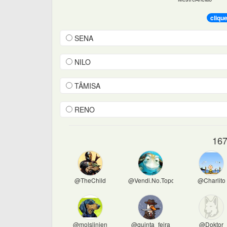
cliqu
SENA
NILO
TÂMISA
RENO
167
@TheChild
@Vendi.No.Topo
@Charlito
@molslinjen
@quinta_feira
@Doktor