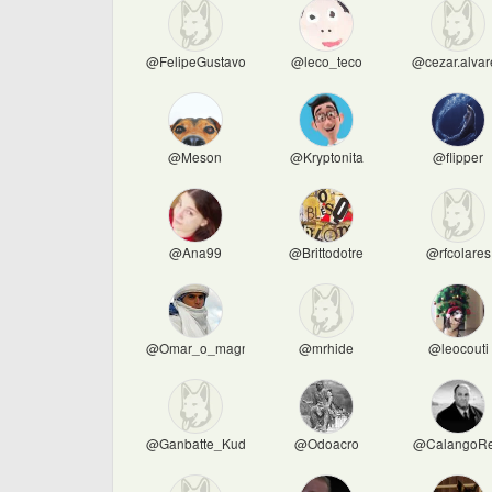
@FelipeGustavo
@leco_teco
@cezar.alvar
@Meson
@Kryptonita
@flipper
@Ana99
@Brittodotre
@rfcolares
@Omar_o_magnifico
@mrhide
@leocouti
@Ganbatte_Kudasai
@Odoacro
@CalangoR