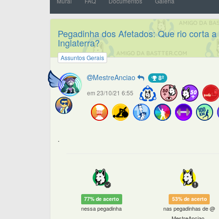
Mural
FAQ
Documentos
Galeria
Pegadinha dos Afetados: Que rio corta a
Inglaterra?
Assuntos Gerais
MestreAnciao
8º
em 23/10/21 6:55
.
77% de acerto
53% de acerto
nessa pegadinha
nas pegadinhas de @
MestreAnciao