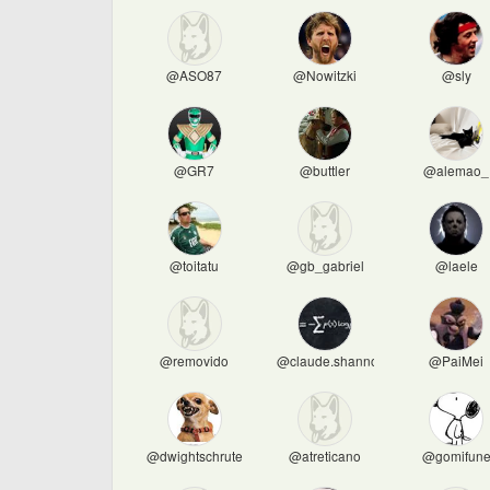
@ASO87
@Nowitzki
@sly
@GR7
@buttler
@alemao_
@toitatu
@gb_gabriel
@laele
@removido
@claude.shannon
@PaiMei
@dwightschrute
@atreticano
@gomifun