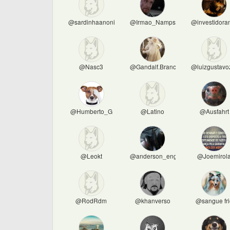
@sardinhaanonima
@Irmao_Namps
@investidora
@Nasc3
@Gandalf.Branco
@luizgustav
@Humberto_G
@Latino
@Ausfahrt
@Leokt
@anderson_eng
@Joemirol
@RodRdm
@khanverso
@sangue fri