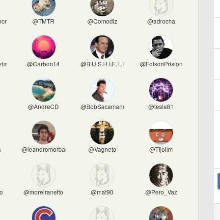
nonimo
@TMTR
@Comodiz
@adrocha
ozimmer
@Carbon14
@B.U.S.H.I.E.L.D
@FolsonPrision
@AndreCD
@BobSacamano
@tesla81
a
@leandromorbarros0240
@Vagneto
@Tijolim
o
@moreiranetto
@mat90
@Pero_Vaz