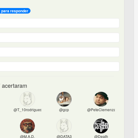
e para responder
 acertaram
@T_10rodrigues
@gcp
@PeteClemenza
@M.A.D.
@DATA3
@Death