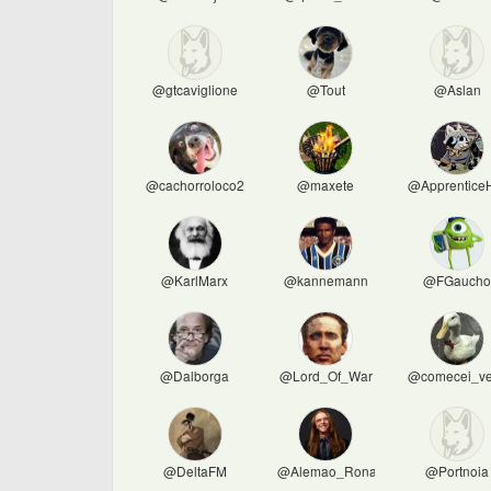
@gtcaviglione
@Tout
@Aslan
@cachorroloco2
@maxete
@Apprentice
@KarlMarx
@kannemann
@FGauch
@Dalborga
@Lord_Of_War
@comecei_ve
@DeltaFM
@Alemao_Ronaldo
@Portnoia