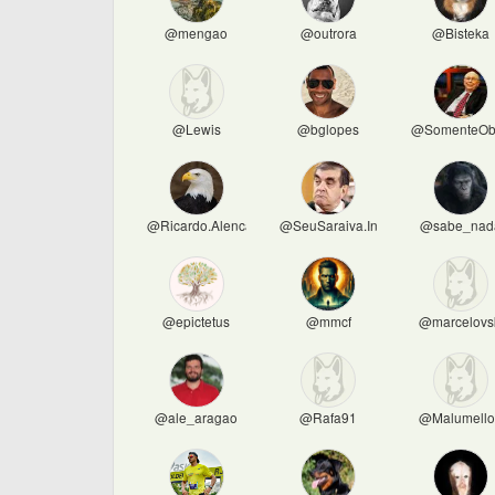
@mengao
@outrora
@Bisteka
@Lewis
@bglopes
@SomenteOb
@Ricardo.Alencar
@SeuSaraiva.Invest
@sabe_nad
@epictetus
@mmcf
@marcelovs
@ale_aragao
@Rafa91
@Malumell