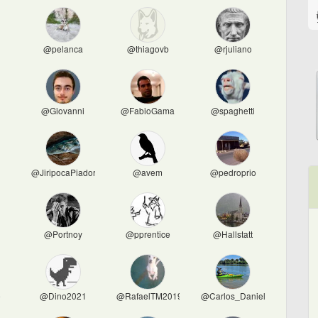
@pelanca
@thiagovb
@rjuliano
@Giovanni
@FabioGama
@spaghetti
@JiripocaPiadora
@avem
@pedroprio
@Portnoy
@pprentice
@Hallstatt
e
@Dino2021
@RafaelTM2019
@Carlos_Daniel