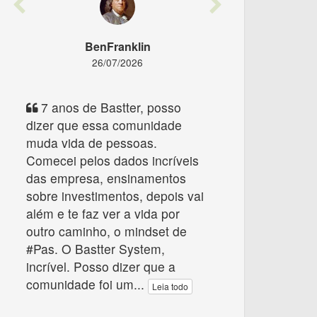
Previous
Next
BenFranklin
26/07/2026
7 anos de Bastter, posso
dizer que essa comunidade
muda vida de pessoas.
Comecei pelos dados incríveis
das empresa, ensinamentos
sobre investimentos, depois vai
além e te faz ver a vida por
outro caminho, o mindset de
#Pas. O Bastter System,
incrível. Posso dizer que a
comunidade foi um
...
Leia todo