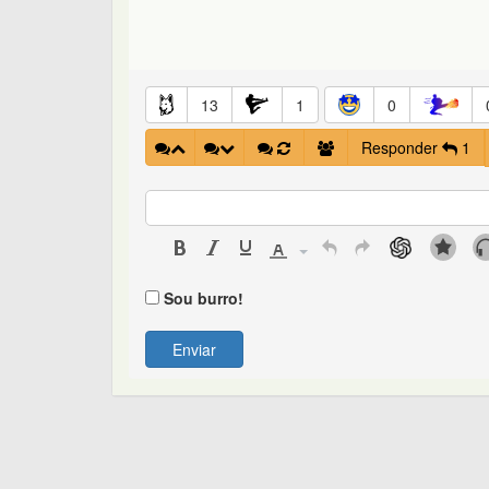
13
1
0
Responder
1
Sou burro!
Enviar