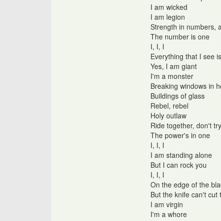
I am wicked
I am legion
Strength in numbers, a
The number is one
I, I, I
Everything that I see i
Yes, I am giant
I'm a monster
Breaking windows in 
Buildings of glass
Rebel, rebel
Holy outlaw
Ride together, don't try
The power's in one
I, I, I
I am standing alone
But I can rock you
I, I, I
On the edge of the bl
But the knife can't cu
I am virgin
I'm a whore