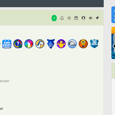
1
nizer
ner