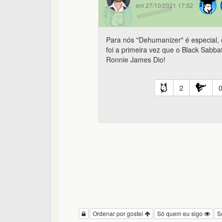
em 27/10/2021 17:52
Para nós "Dehumanizer" é especial, 
foi a primeira vez que o Black Sabba
Ronnie James Dio!
2
Ordenar por gostei
Só quem eu sigo
S