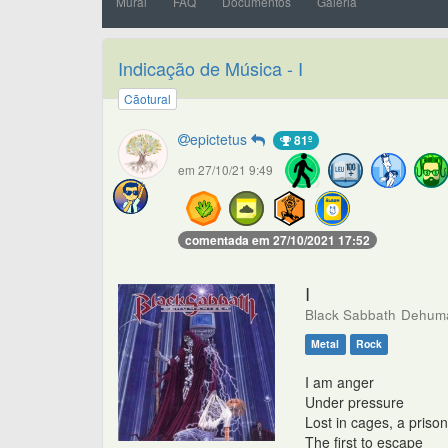
Mural
FAQ
Documentos
Galeria
Indicação de Música - I
Cãotural
epictetus
81º
em 27/10/21 9:49
comentada em 27/10/2021 17:52
I
Black Sabbath
Dehuma
Metal
Rock
I am anger
Under pressure
Lost in cages, a priso
The first to escape