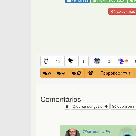
Não ver mais
13
1
0
Responder
1
Comentários
Ordenar por gostei
Só quem eu s
senesino