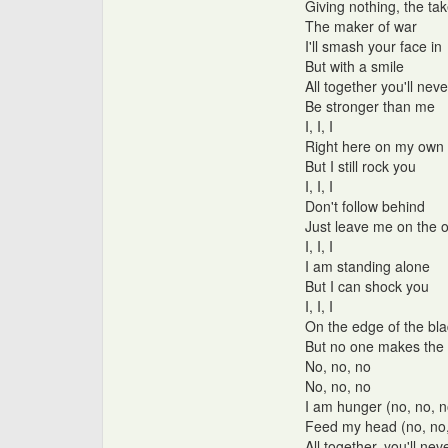
Giving nothing, the tak
The maker of war
I'll smash your face in
But with a smile
All together you'll neve
Be stronger than me
I, I, I
Right here on my own
But I still rock you
I, I, I
Don't follow behind
Just leave me on the o
I, I, I
I am standing alone
But I can shock you
I, I, I
On the edge of the bl
But no one makes the 
No, no, no
No, no, no
I am hunger (no, no, n
Feed my head (no, no,
All together, you'll nev