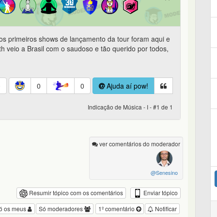
os primeiros shows de lançamento da tour foram aqui e
th veio a Brasil com o saudoso e tão querido por todos,
0
0
0
Ajuda aí pow!
Indicação de Música - I - #1 de 1
ver comentários do moderador
@Senesino
Enviar tópico
Resumir tópico com os comentários
ó os meus
Só moderadores
1º comentário
Notificar