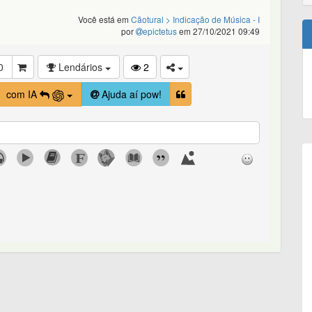
Você está em
Cãotural
> Indicação de Música - I
por
epictetus
em 27/10/2021 09:49
0
Lendários
2
com IA
Ajuda aí pow!