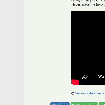
Never make the hero b
Ver mais detalhes e 
Ver outras
Próxima do autor
A