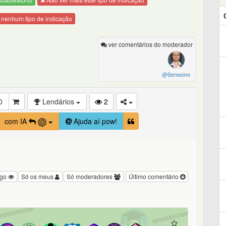
 nenhum tipo de indicação
ver comentários do moderador
@Senesino
0
Lendários
2
com IA
Ajuda aí pow!
igo
Só os meus
Só moderadores
Último comentário