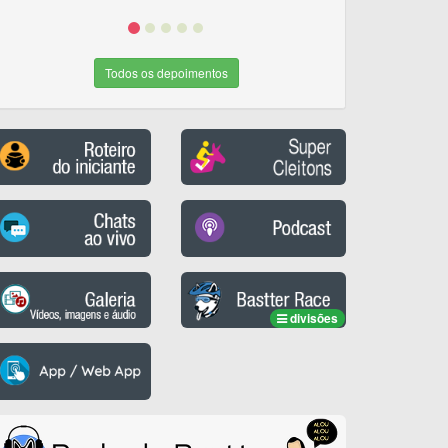
Todos os depoimentos
divisões