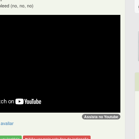
leed (no, no, no)
Assista no Youtube
avaliar
uauleatório
Não ver mais este tipo de indicação