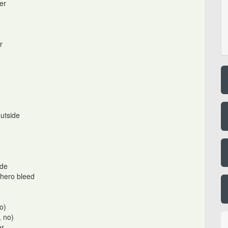
er
r
utside
ade
hero bleed
o)
 no)
er