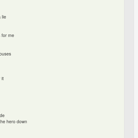
 lie
s for me
houses
 it
ade
t the hero down