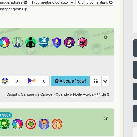
 moderadores
1º comentário do autor
Último comentário
nar por gostei
0
0
Ajuda aí pow!
Dicastro Sangue da Cidade - Quando a Noite Acaba - #1 de 3
186º