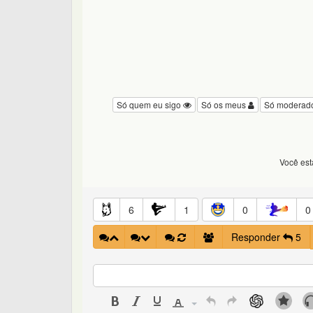
Só quem eu sigo
Só os meus
Só moderad
Você es
6
1
0
0
Responder
5