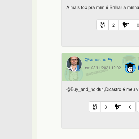
A mais top pra mim é Brilhar a minha
2
senesino
em 03/11/2021 12:02
@Buy_and_hold64,Dicastro é meu viz
3
0