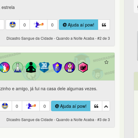
 estrela
0
0
0
Ajuda aí pow!
Dicastro Sangue da Cidade - Quando a Noite Acaba - #2 de 3
inho e amigo, já fui na casa dele algumas vezes.
0
0
Ajuda aí pow!
Dicastro Sangue da Cidade - Quando a Noite Acaba - #3 de 3