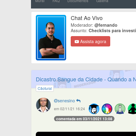
Mural
FAQ
Documentos
Galeria
Chat Ao Vivo
Moderador:
@fernando
Assunto:
Checklists para inves
Assista agora
Dicastro Sangue da Cidade - Quando a 
Cãotural
senesino
em 02/11/21 16:24
comentada em 03/11/2021 13:08