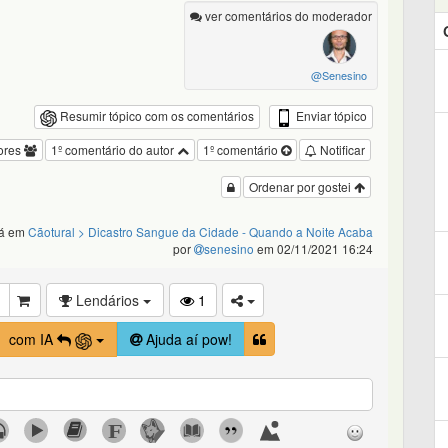
ver comentários do moderador
@Senesino
Enviar tópico
Resumir tópico com os comentários
ores
1º comentário do autor
1º comentário
Notificar
Ordenar por gostei
tá em
Cãotural
> Dicastro Sangue da Cidade - Quando a Noite Acaba
por
senesino
em 02/11/2021 16:24
Lendários
1
com IA
Ajuda aí pow!