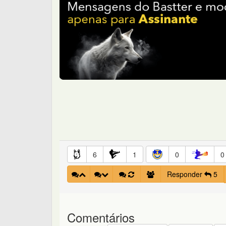
6
1
0
0
Responder
5
Comentários