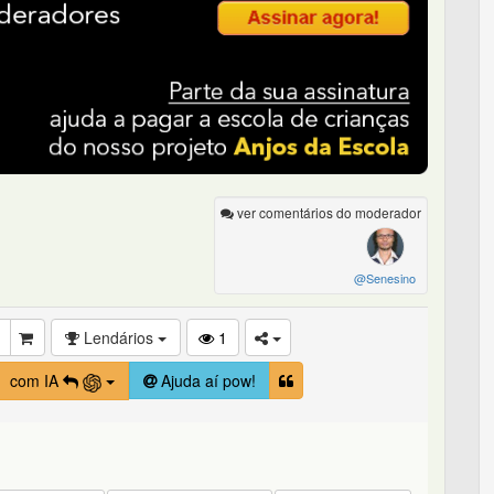
ver comentários do moderador
@Senesino
Lendários
1
com IA
Ajuda aí pow!