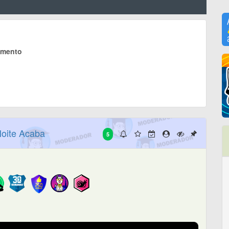
timento
Noite Acaba
5