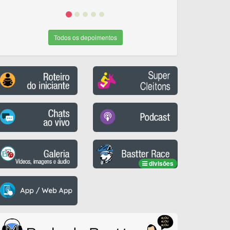
Todos os depoimentos
divisões