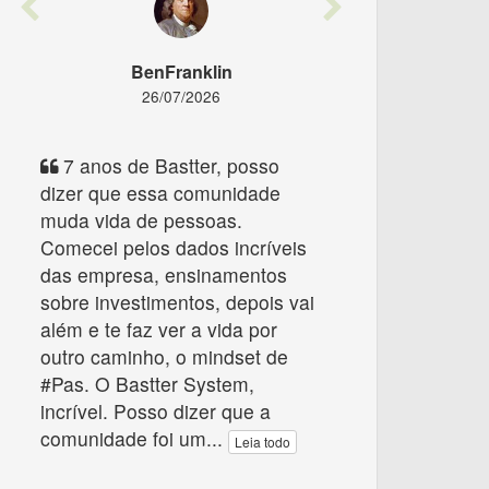
Previous
Next
BenFranklin
26/07/2026
7 anos de Bastter, posso
dizer que essa comunidade
muda vida de pessoas.
Comecei pelos dados incríveis
das empresa, ensinamentos
sobre investimentos, depois vai
além e te faz ver a vida por
outro caminho, o mindset de
#Pas. O Bastter System,
incrível. Posso dizer que a
comunidade foi um
...
Leia todo