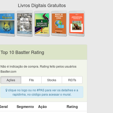
Livros Digitais Gratuitos
Top 10 Bastter Rating
Não é indicação de compra. Rating feito pelos usuários
Bastter.com
Ações
FIIs
Stocks
REITs
clique no logo ou no #PAS para ver os detalhes e a
rapidinha, no código para acessar o mural.
Geral
Segmento
Ação
Rating