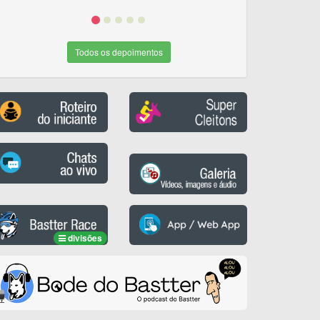
Todos os depoimentos
divisões