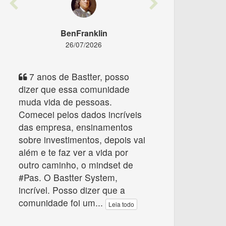
Previous
Next
BenFranklin
26/07/2026
7 anos de Bastter, posso
dizer que essa comunidade
muda vida de pessoas.
Comecei pelos dados incríveis
das empresa, ensinamentos
sobre investimentos, depois vai
além e te faz ver a vida por
outro caminho, o mindset de
#Pas. O Bastter System,
incrível. Posso dizer que a
comunidade foi um
...
Leia todo