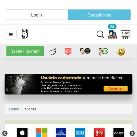
Login
Cadastre-se
28
Bastter System
Home
Stocks