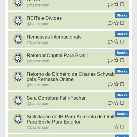
@bastter.com
Stocks
REITs e Dívidas
@bastter.com
Stocks
Remessas Internacionais
@bastter.com
Stocks
Retornar Capital Para Brasil.
@bastter.com
Stocks
Retorno do Dinheiro da Charles Schwab
pela Remessa Online
@bastter.com
Stocks
Se a Corretora Falir/Fechar
@bastter.com
Stocks
Solicitação de IR Para Aumento de Limite
Para Envio Para Exterior
@bastter.com