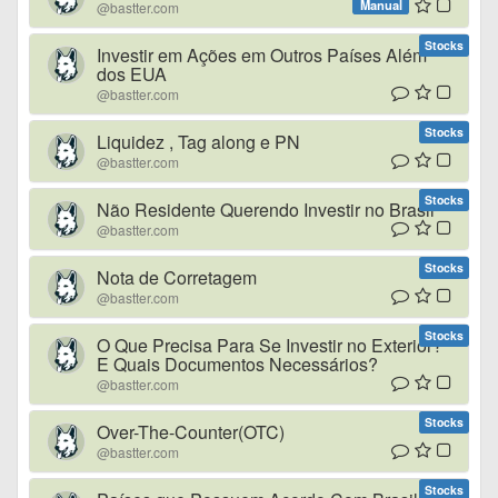
Manual
@bastter.com
Stocks
Investir em Ações em Outros Países Além
dos EUA
@bastter.com
Stocks
Liquidez , Tag along e PN
@bastter.com
Stocks
Não Residente Querendo Investir no Brasil
@bastter.com
Stocks
Nota de Corretagem
@bastter.com
Stocks
O Que Precisa Para Se Investir no Exterior?
E Quais Documentos Necessários?
@bastter.com
Stocks
Over-The-Counter(OTC)
@bastter.com
Stocks