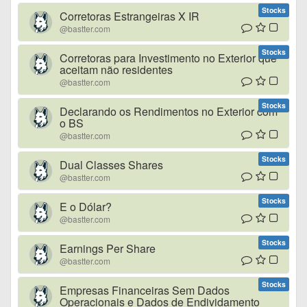
Stocks
Corretoras Estrangeiras X IR
@bastter.com
Stocks
Corretoras para Investimento no Exterior que
aceitam não residentes
@bastter.com
Stocks
Declarando os Rendimentos no Exterior com
o BS
@bastter.com
Stocks
Dual Classes Shares
@bastter.com
Stocks
E o Dólar?
@bastter.com
Stocks
Earnings Per Share
@bastter.com
Stocks
Empresas Financeiras Sem Dados
Operacionais e Dados de Endividamento