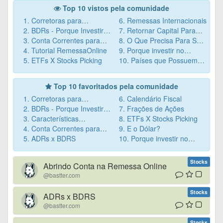
Top 10 vistos pela comunidade
1. Corretoras para
6. Remessas Internacionais
Investimento no Exterior
2. BDRs - Porque Investir
7. Retornar Capital Para
que aceitam não residentes
3. Conta Correntes para
Nelas Não Vale A Pena
Brasil.
8. O Que Precisa Para Se
Não-Residentes no Exterior
4. Tutorial RemessaOnline
Investir no Exterior? E
9. Porque investir no
5. ETFs X Stocks Picking
Quais Documentos
10. Países que Possuem
exterior ?
Necessários?
Acordo Com Brasil.
Top 10 favoritados pela comunidade
1. Corretoras para
6. Calendário Fiscal
Investimento no Exterior
2. BDRs - Porque Investir
7. Frações de Ações
que aceitam não residentes
3. Características
Nelas Não Vale A Pena
8. ETFs X Stocks Picking
Necessárias para
4. Conta Correntes para
9. E o Dólar?
Investimento no Exterior
Não-Residentes no Exterior
5. ADRs x BDRS
10. Porque investir no
exterior ?
Stocks
Abrindo Conta na Remessa Online
@bastter.com
Stocks
ADRs x BDRS
@bastter.com
Stocks