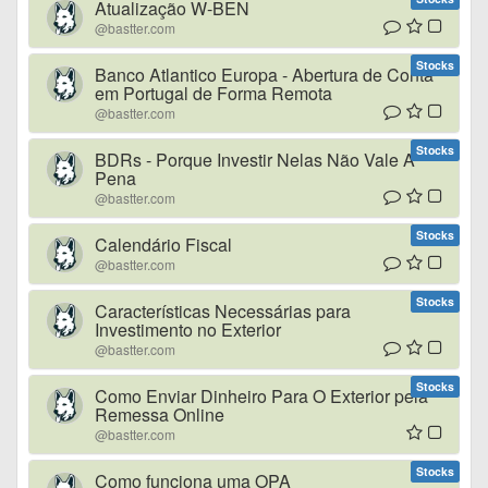
Atualização W-BEN
@bastter.com
Stocks
Banco Atlantico Europa - Abertura de Conta
em Portugal de Forma Remota
@bastter.com
Stocks
BDRs - Porque Investir Nelas Não Vale A
Pena
@bastter.com
Stocks
Calendário Fiscal
@bastter.com
Stocks
Características Necessárias para
Investimento no Exterior
@bastter.com
Stocks
Como Enviar Dinheiro Para O Exterior pela
Remessa Online
@bastter.com
Stocks
Como funciona uma OPA