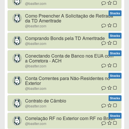
@bastter.com
Stocks
Como Preencher A Solicitação de Retirada
da TD Ameritrade
@bastter.com
Stocks
Comprando Bonds pela TD Ameritrade
@bastter.com
Stocks
Conectando Conta de Banco nos EUA com
a Corretora - ACH
@bastter.com
Stocks
Conta Correntes para Não-Residentes no
Exterior
@bastter.com
Stocks
Contrato de Câmbio
@bastter.com
Stocks
Correlação RF no Exterior com RF no Brasil
@bastter.com