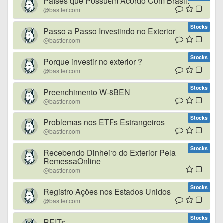
Países que Possuem Acordo Com Brasil.
@bastter.com
Stocks
Passo a Passo Investindo no Exterior
@bastter.com
Stocks
Porque investir no exterior ?
@bastter.com
Stocks
Preenchimento W-8BEN
@bastter.com
Stocks
Problemas nos ETFs Estrangeiros
@bastter.com
Stocks
Recebendo Dinheiro do Exterior Pela
RemessaOnline
@bastter.com
Stocks
Registro Ações nos Estados Unidos
@bastter.com
Stocks
REITs