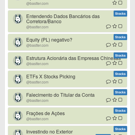
@bastter.com
Stocks
Entendendo Dados Bancários das
Corretora/Banco
@bastter.com
Stocks
Equity (PL) negativo?
@bastter.com
Stocks
Estrutura Acionária das Empresas Chinesas
@bastter.com
Stocks
ETFs X Stocks Picking
@bastter.com
Stocks
Falecimento do Titular da Conta
@bastter.com
Stocks
Frações de Ações
@bastter.com
Stocks
Investindo no Exterior