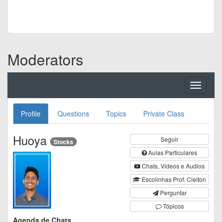
Moderators
Toggle
navigati
Profile
Questions
Topics
Private Class
Huoya
Seguir
Stocks
Aulas Particulares
Chats, Videos e Audios
Escolinhas Prof. Cleiton
Perguntar
Tópicos
Agenda de Chats