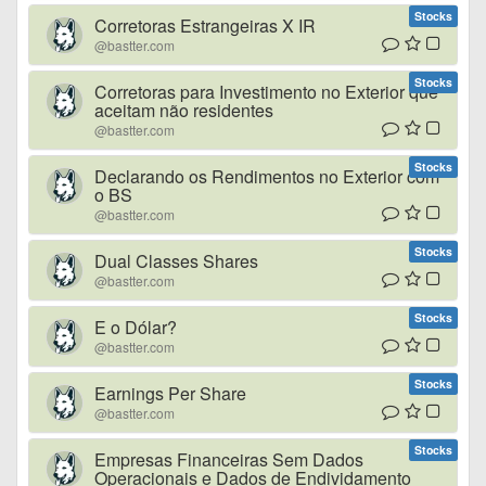
Stocks
Corretoras Estrangeiras X IR
@bastter.com
Stocks
Corretoras para Investimento no Exterior que
aceitam não residentes
@bastter.com
Stocks
Declarando os Rendimentos no Exterior com
o BS
@bastter.com
Stocks
Dual Classes Shares
@bastter.com
Stocks
E o Dólar?
@bastter.com
Stocks
Earnings Per Share
@bastter.com
Stocks
Empresas Financeiras Sem Dados
Operacionais e Dados de Endividamento