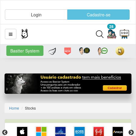
Login
Cadastre-se
28
Bastter System
Home
Stocks