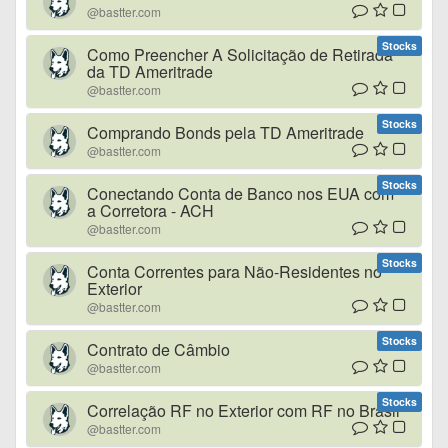
@bastter.com
Stocks
Como Preencher A Solicitação de Retirada
da TD Ameritrade
@bastter.com
Stocks
Comprando Bonds pela TD Ameritrade
@bastter.com
Stocks
Conectando Conta de Banco nos EUA com
a Corretora - ACH
@bastter.com
Stocks
Conta Correntes para Não-Residentes no
Exterior
@bastter.com
Stocks
Contrato de Câmbio
@bastter.com
Stocks
Correlação RF no Exterior com RF no Brasil
@bastter.com