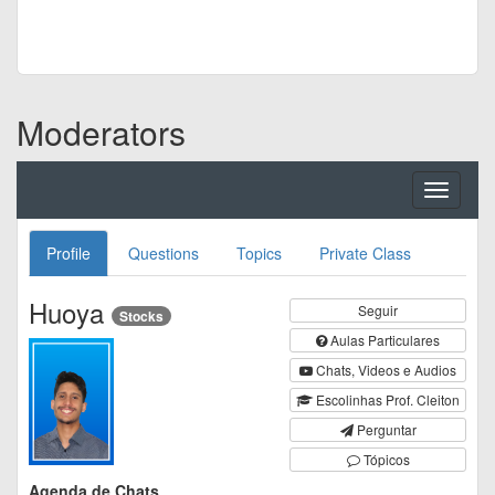
Moderators
Toggle
navigati
Profile
Questions
Topics
Private Class
Huoya
Seguir
Stocks
Aulas Particulares
Chats, Videos e Audios
Escolinhas Prof. Cleiton
Perguntar
Tópicos
Agenda de Chats