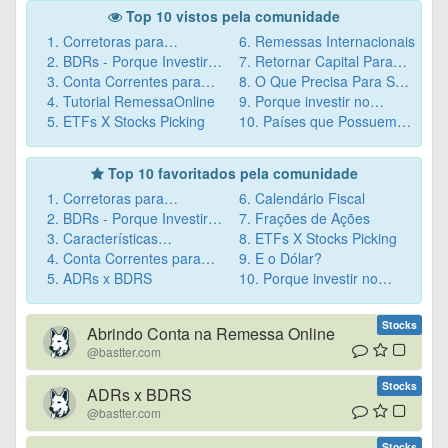
Top 10 vistos pela comunidade
1. Corretoras para
6. Remessas Internacionais
Investimento no Exterior
2. BDRs - Porque Investir
7. Retornar Capital Para
que aceitam não residentes
3. Conta Correntes para
Nelas Não Vale A Pena
Brasil.
8. O Que Precisa Para Se
Não-Residentes no Exterior
4. Tutorial RemessaOnline
Investir no Exterior? E
9. Porque investir no
5. ETFs X Stocks Picking
Quais Documentos
10. Países que Possuem
exterior ?
Necessários?
Acordo Com Brasil.
Top 10 favoritados pela comunidade
1. Corretoras para
6. Calendário Fiscal
Investimento no Exterior
2. BDRs - Porque Investir
7. Frações de Ações
que aceitam não residentes
3. Características
Nelas Não Vale A Pena
8. ETFs X Stocks Picking
Necessárias para
4. Conta Correntes para
9. E o Dólar?
Investimento no Exterior
Não-Residentes no Exterior
5. ADRs x BDRS
10. Porque investir no
exterior ?
Stocks
Abrindo Conta na Remessa Online
@bastter.com
Stocks
ADRs x BDRS
@bastter.com
Stocks