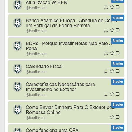
Atualização W-BEN
@bastter.com
Stocks
Banco Atlantico Europa - Abertura de Conta
em Portugal de Forma Remota
@bastter.com
Stocks
BDRs - Porque Investir Nelas Não Vale A
Pena
@bastter.com
Stocks
Calendário Fiscal
@bastter.com
Stocks
Características Necessárias para
Investimento no Exterior
@bastter.com
Stocks
Como Enviar Dinheiro Para O Exterior pela
Remessa Online
@bastter.com
Stocks
Como funciona uma OPA