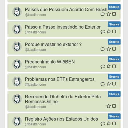
Stocks
Países que Possuem Acordo Com Brasil.
@bastter.com
Stocks
Passo a Passo Investindo no Exterior
@bastter.com
Stocks
Porque investir no exterior ?
@bastter.com
Stocks
Preenchimento W-8BEN
@bastter.com
Stocks
Problemas nos ETFs Estrangeiros
@bastter.com
Stocks
Recebendo Dinheiro do Exterior Pela
RemessaOnline
@bastter.com
Stocks
Registro Ações nos Estados Unidos
@bastter.com