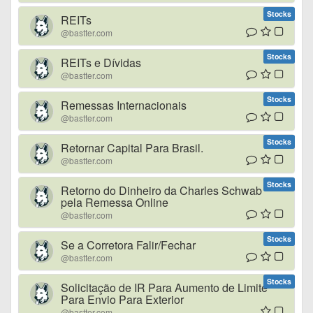
Stocks
REITs
@bastter.com
Stocks
REITs e Dívidas
@bastter.com
Stocks
Remessas Internacionais
@bastter.com
Stocks
Retornar Capital Para Brasil.
@bastter.com
Stocks
Retorno do Dinheiro da Charles Schwab
pela Remessa Online
@bastter.com
Stocks
Se a Corretora Falir/Fechar
@bastter.com
Stocks
Solicitação de IR Para Aumento de Limite
Para Envio Para Exterior
@bastter.com