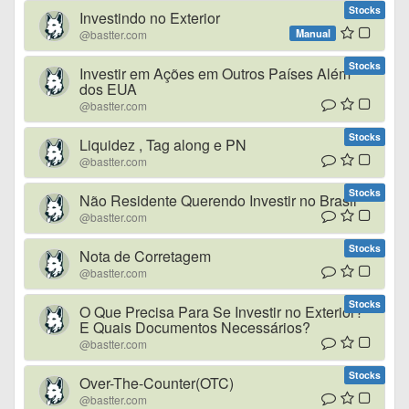
Stocks
Investindo no Exterior
Manual
@bastter.com
Stocks
Investir em Ações em Outros Países Além
dos EUA
@bastter.com
Stocks
Liquidez , Tag along e PN
@bastter.com
Stocks
Não Residente Querendo Investir no Brasil
@bastter.com
Stocks
Nota de Corretagem
@bastter.com
Stocks
O Que Precisa Para Se Investir no Exterior?
E Quais Documentos Necessários?
@bastter.com
Stocks
Over-The-Counter(OTC)
@bastter.com