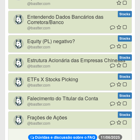
@bastter.com
Stocks
Entendendo Dados Bancários das
Corretora/Banco
@bastter.com
Stocks
Equity (PL) negativo?
@bastter.com
Stocks
Estrutura Acionária das Empresas Chinesas
@bastter.com
Stocks
ETFs X Stocks Picking
@bastter.com
Stocks
Falecimento do Titular da Conta
@bastter.com
Stocks
Frações de Ações
@bastter.com
Dúvidas e discussão sobre o FAQ
11/06/2025