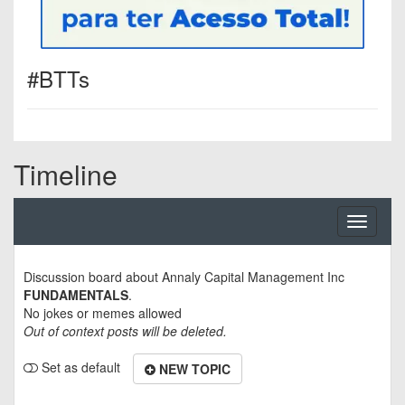
#BTTs
Timeline
Toggle
navigati
Discussion board about
Annaly Capital Management Inc
FUNDAMENTALS
.
No jokes or memes allowed
Out of context posts will be deleted.
Set as default
NEW TOPIC