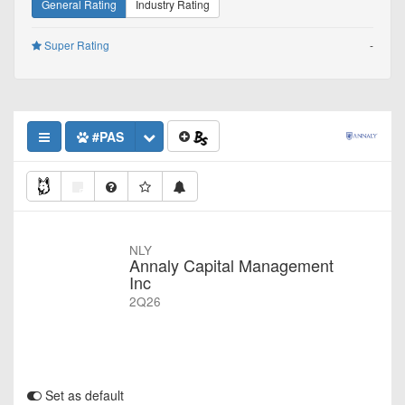
General Rating
Industry Rating
Super Rating
-
#PAS
NLY
Annaly Capital Management
Inc
2Q26
Set as default