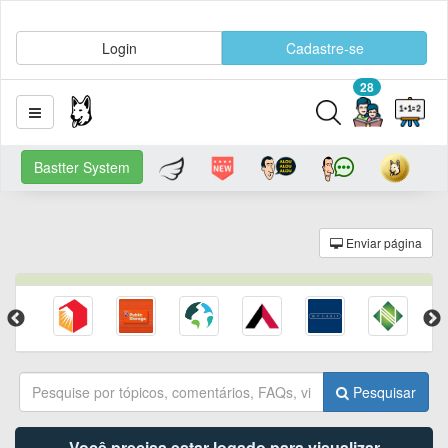
Login
Cadastre-se
28
Bastter System
Enviar página
Pesquisar
Você precisa estar logado para visualizar