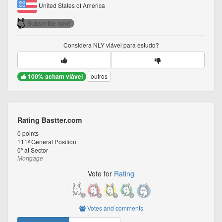
United States of America
Subscribe now!
Considera
NLY
viável para estudo?
100% acham viável
outros
Rating Bastter.com
0
points
111º
General Position
0º
at Sector
Mortgage
Vote for
Rating
Votes and comments