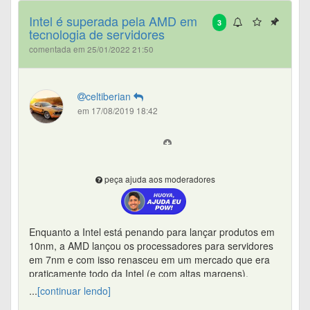
Intel é superada pela AMD em
3
tecnologia de servidores
comentada em 25/01/2022 21:50
celtiberian
em 17/08/2019 18:42
peça ajuda aos moderadores
Enquanto a Intel está penando para lançar produtos em
10nm, a AMD lançou os processadores para servidores
em 7nm e com isso renasceu em um mercado que era
praticamente todo da Intel (e com altas margens).
...
[continuar lendo]
"So has AMD done the unthinkable? Beaten Intel by such