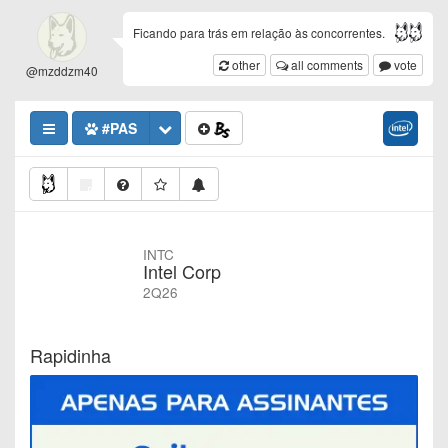
Ficando para trás em relação às concorrentes.
other
all comments
vote
@mzddzm40
#PAS
INTC
Intel Corp
2Q26
Rapidinha