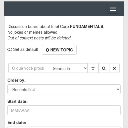
Toggle
navigati
Discussion board about
Intel Corp
FUNDAMENTALS
.
No jokes or memes allowed
Out of context posts will be deleted.
Set as default
NEW TOPIC
Order by:
Start date:
End date: