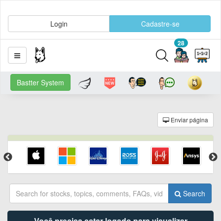
Login
Cadastre-se
28
Bastter System
Enviar página
Search
Você precisa estar logado para visualizar