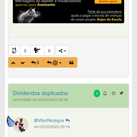
3
0
0
Dividendos duplicados
1
comentada em 22/02/2023 20:35
VitorRezegue
em 22/02/2023 20:19