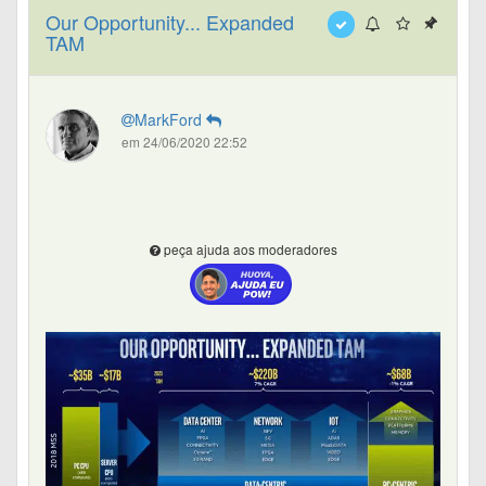
Our Opportunity... Expanded
TAM
MarkFord
em 24/06/2020 22:52
peça ajuda aos moderadores