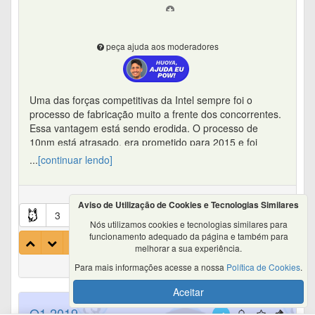
peça ajuda aos moderadores
Uma das forças competitivas da Intel sempre foi o
processo de fabricação muito a frente dos concorrentes.
Essa vantagem está sendo erodida. O processo de
10nm está atrasado, era prometido para 2015 e foi
sendo atrasado ano após ano, agora atrasaram mais
...
[continuar lendo]
uma vez e produtos em alto volume só vai ter em 2019.
A Intel está no mesmo processo de 14nm desde 2014. E
com isso já vai lançar esse ano a quarta interação
Aviso de Utilização de Cookies e Tecnologias Similares
melhorada da mesma arquitetura: processadores
3
1
Nós utilizamos cookies e tecnologias similares para
Whiskey Lake, que são apenas mais uma versão da
funcionamento adequado da página e também para
arquitetura Skylake de 2015. Com isso os processadores
3
melhorar a sua experiência.
estão rápidos mas rodando cada vez mais quente, pela
Para mais informações acesse a nossa
Política de Cookies
.
primeira vez em anos os processadores da AMD estão
mais frios que os da Intel (a última vez que isso
Aceitar
aconteceu foi na época do Intel Pentium 4 x AMD Athlon
Q1 2019
64).