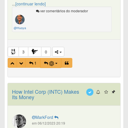
https://www.nasdaq.com/market-
...
[continuar lendo]
activity/stocks/intc/dividend-history
ver comentários do moderador
Valeu!
@Huoya
3
0
1
How Intel Corp (INTC) Makes
Its Money
MarkFord
em 06/12/2023 20:19