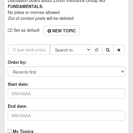
Discussion board about
Zurich Insurance Group AG
FUNDAMENTALS
.
No jokes or memes allowed
Out of context posts will be deleted.
Set as default
NEW TOPIC
Order by:
Start date:
End date:
My Topics