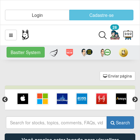
Login
Cadastre-se
28
Bastter System
Enviar página
Search
Você precisa estar logado para visualizar