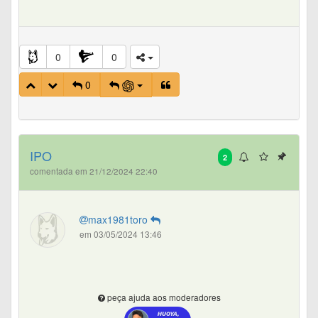
0
0
0
IPO
2
comentada em 21/12/2024 22:40
max1981toro
em 03/05/2024 13:46
peça ajuda aos moderadores