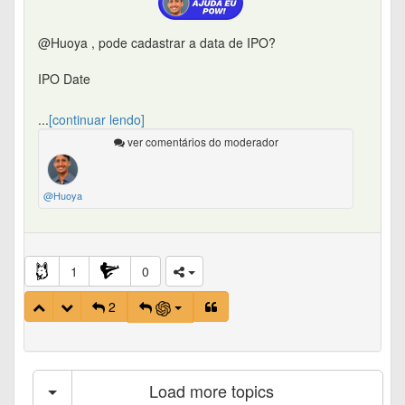
@Huoya , pode cadastrar a data de IPO?
IPO Date
1998-10-06
...
[continuar lendo]
ver comentários do moderador
Stock Exchange
SIX
@Huoya
Ticker
ZURN.SW
1
0
Obrigado
2
Load more topics