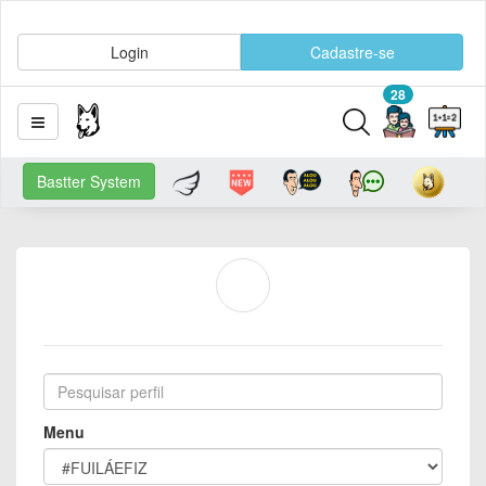
Login
Cadastre-se
28
Bastter System
Menu