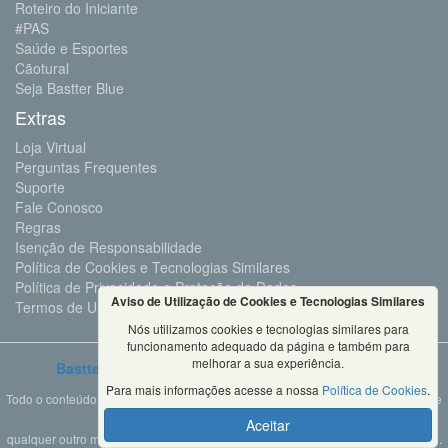
Roteiro do Iniciante
#PAS
Saúde e Esportes
Cãotural
Seja Bastter Blue
Extras
Loja Virtual
Perguntas Frequentes
Suporte
Fale Conosco
Regras
Isenção de Responsabilidade
Política de Cookies e Tecnologias Similares
Política de Privacidade e Proteção de Dados
Aviso de Utilização de Cookies e Tecnologias Similares
Termos de Uso
Nós utilizamos cookies e tecnologias similares para
funcionamento adequado da página e também para
melhorar a sua experiência.
Bastter.com
2001 ©Todos os Direitos Reservados
Para mais informações acesse a nossa
Política de Cookies
.
Todo o conteúdo deste site é propriedade da Bastter.com, sendo expressamente
proibido o seu uso em sites, videos, cursos ou
Aceitar
qualquer outro meio de comunicação sem autorização expressa do proprietário.