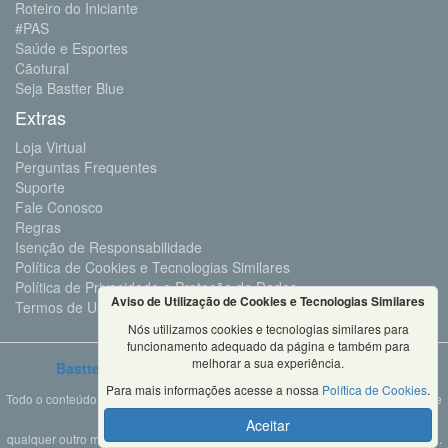
Roteiro do Iniciante
#PAS
Saúde e Esportes
Cãotural
Seja Bastter Blue
Extras
Loja Virtual
Perguntas Frequentes
Suporte
Fale Conosco
Regras
Isenção de Responsabilidade
Política de Cookies e Tecnologias Similares
Política de Privacidade e Proteção de Dados
Aviso de Utilização de Cookies e Tecnologias Similares
Termos de Uso
Nós utilizamos cookies e tecnologias similares para
funcionamento adequado da página e também para
melhorar a sua experiência.
Bastter.com
2001 ©Todos os Direitos Reservados
Para mais informações acesse a nossa
Política de Cookies
.
Todo o conteúdo deste site é propriedade da Bastter.com, sendo expressamente
proibido o seu uso em sites, videos, cursos ou
Aceitar
qualquer outro meio de comunicação sem autorização expressa do proprietário.