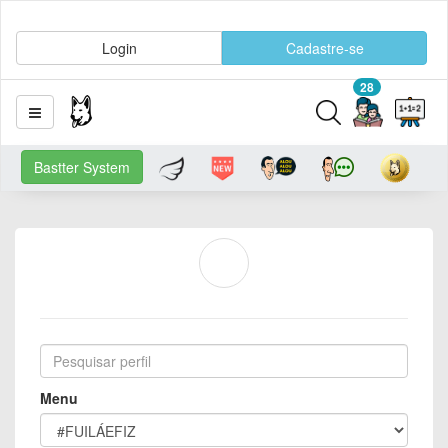
Login
Cadastre-se
28
Bastter System
Menu