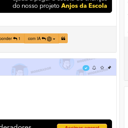
ponder
1
com IA