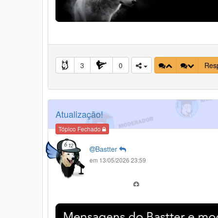
3
0
Res
Atualização!
Tópico Fechado
Bastter
em 13/05/2026 23:59