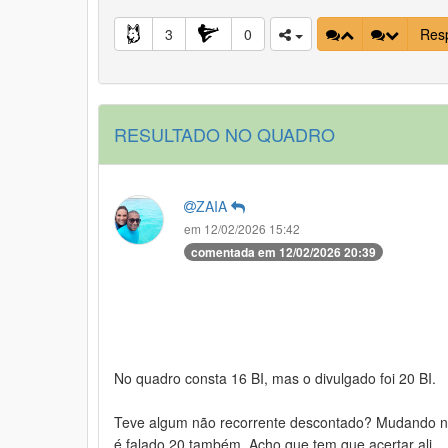
3
0
Res
RESULTADO NO QUADRO
ZAIA
em 12/02/2026 15:42
comentada em 12/02/2026 20:39
No quadro consta 16 BI, mas o divulgado foi 20 BI.
Teve algum não recorrente descontado? Mudando no 
é falado 20 também. Acho que tem que acertar ali...