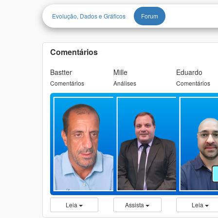
Evolução, Dados e Gráficos
Forum
Comentários
Bastter
Mille
Eduardo
Comentários
Análises
Comentários
Leia
Assista
Leia