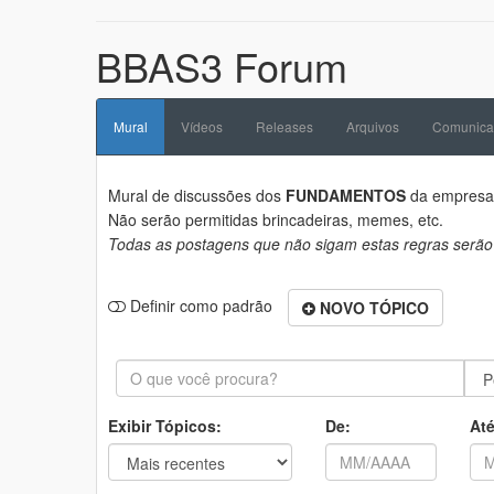
BBAS3 Forum
Mural
Vídeos
Releases
Arquivos
Comunica
Mural de discussões dos
FUNDAMENTOS
da empres
Não serão permitidas brincadeiras, memes, etc.
Todas as postagens que não sigam estas regras serão
Definir como padrão
NOVO TÓPICO
Exibir Tópicos:
De:
Até