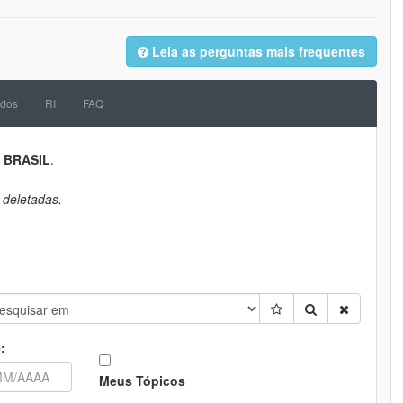
Leia as perguntas mais frequentes
dos
RI
FAQ
a
BRASIL
.
 deletadas.
:
Meus Tópicos