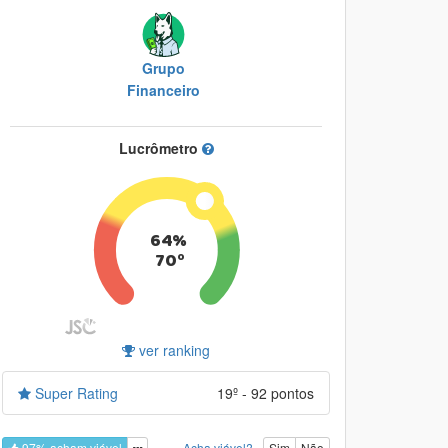
Grupo
Financeiro
Lucrômetro
64%
70º
ver ranking
Super Rating
19º - 92 pontos
97% acham viável
Acha viável?
Sim
Não