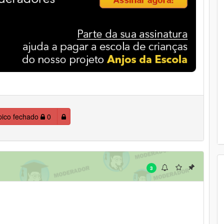
pico fechado
0
3