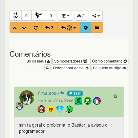
0
0
2
3
Comentários
Só os meus
Só moderadores
Último comentário
Ordenar por gostei
Só quem eu sigo
mauro06
186º
em 01/01/2014 23:06
sim ta geral o problema, o Bastter ja avisou o
programador.