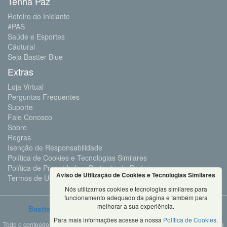
Tenha Paz
Roteiro do Iniciante
#PAS
Saúde e Esportes
Cãotural
Seja Bastter Blue
Extras
Loja Virtual
Perguntas Frequentes
Suporte
Fale Conosco
Sobre
Regras
Isenção de Responsabilidade
Política de Cookies e Tecnologias Similares
Política de Privacidade e Proteção de Dados
Aviso de Utilização de Cookies e Tecnologias Similares
Termos de Uso
Nós utilizamos cookies e tecnologias similares para
funcionamento adequado da página e também para
melhorar a sua experiência.
Bastter.com
2001 ©Todos os Direitos Reservados
Para mais informações acesse a nossa
Política de Cookies
.
Todo o conteúdo deste site é propriedade da Bastter.com, sendo expressamente