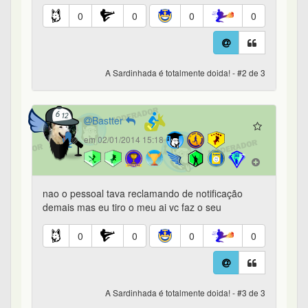
0
0
0
0
A Sardinhada é totalmente doida! - #2 de 3
Bastter
em 02/01/2014 15:18
nao o pessoal tava reclamando de notificação
demais mas eu tiro o meu ai vc faz o seu
0
0
0
0
A Sardinhada é totalmente doida! - #3 de 3