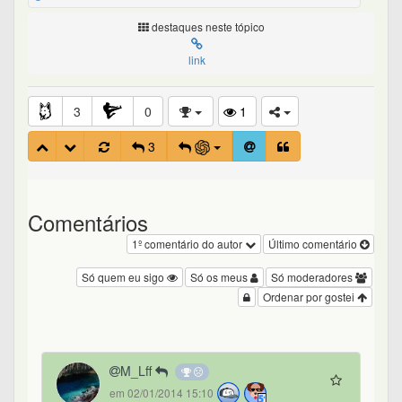
destaques neste tópico
link
3
0
1
3
Comentários
1º comentário do autor
Último comentário
Só quem eu sigo
Só os meus
Só moderadores
Ordenar por gostei
M_Lff
em 02/01/2014 15:10