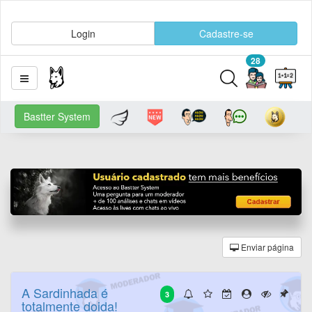
Login
Cadastre-se
28
Bastter System
Enviar página
A Sardinhada é
3
totalmente doida!