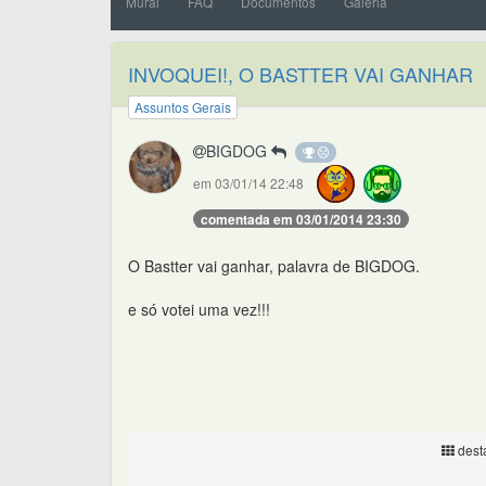
Mural
FAQ
Documentos
Galeria
INVOQUEI!, O BASTTER VAI GANHAR
Assuntos Gerais
BIGDOG
em 03/01/14 22:48
comentada em 03/01/2014 23:30
O Bastter vai ganhar, palavra de BIGDOG.
e só votei uma vez!!!
desta