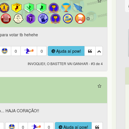
 para votar tb hehehe
0
0
Ajuda aí pow!
INVOQUEI!, O BASTTER VAI GANHAR - #3 de 4
ão... HAJA CORAÇÃO!!
0
0
0
Ajuda aí pow!