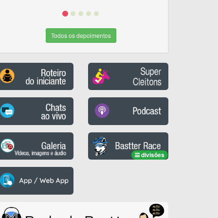
Todos os depoimentos
divisões