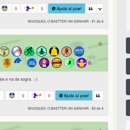
0
0
Ajuda aí pow!
INVOQUEI!, O BASTTER VAI GANHAR - #1 de 4
is e na da sogra. :-)
0
0
0
Ajuda aí pow!
INVOQUEI!, O BASTTER VAI GANHAR - #2 de 4