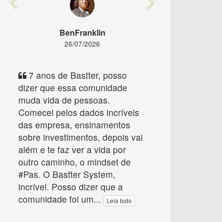
Previous
Next
BenFranklin
26/07/2026
7 anos de Bastter, posso
dizer que essa comunidade
muda vida de pessoas.
Comecei pelos dados incríveis
das empresa, ensinamentos
sobre investimentos, depois vai
além e te faz ver a vida por
outro caminho, o mindset de
#Pas. O Bastter System,
incrível. Posso dizer que a
comunidade foi um
...
Leia todo