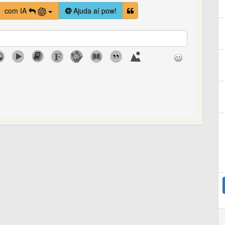
com IA
Ajuda aí pow!