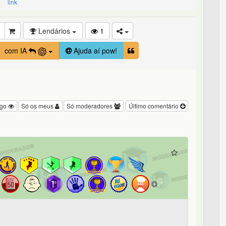
link
Lendários
1
com IA
Ajuda aí pow!
igo
Só os meus
Só moderadores
Último comentário