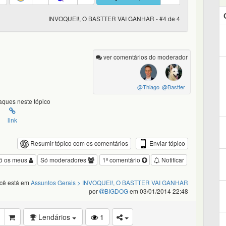
INVOQUEI!, O BASTTER VAI GANHAR - #4 de 4
ver comentários do moderador
@Thiago
@Bastter
ques neste tópico
link
Enviar tópico
Resumir tópico com os comentários
ó os meus
Só moderadores
1º comentário
Notificar
cê está em
Assuntos Gerais
> INVOQUEI!, O BASTTER VAI GANHAR
por
BIGDOG
em 03/01/2014 22:48
Lendários
1