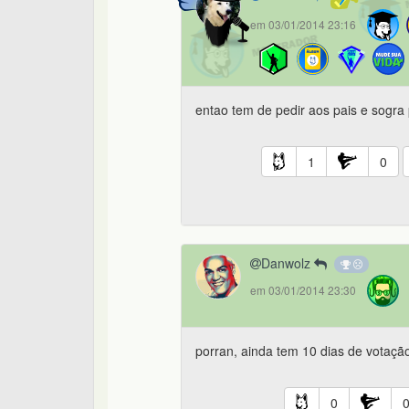
em 03/01/2014 23:16
entao tem de pedir aos pais e sogra
1
0
Danwolz
em 03/01/2014 23:30
porran, ainda tem 10 dias de votaç
0