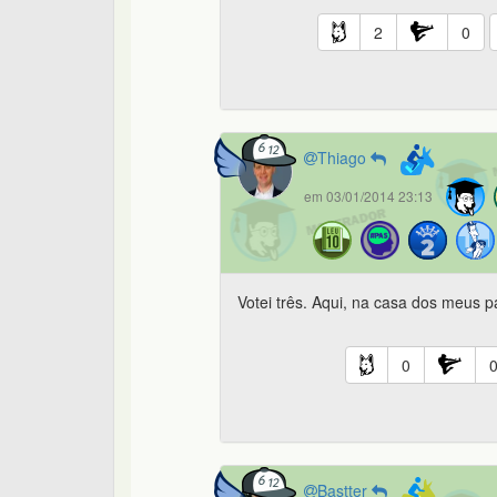
2
0
Thiago
em 03/01/2014 23:13
Votei três. Aqui, na casa dos meus pa
0
Bastter