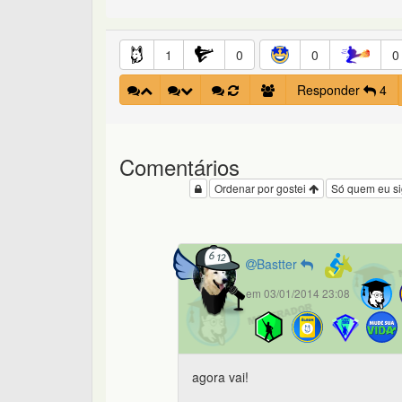
1
0
0
0
Responder
4
Comentários
Ordenar por gostei
Só quem eu s
Bastter
em 03/01/2014 23:08
agora vai!