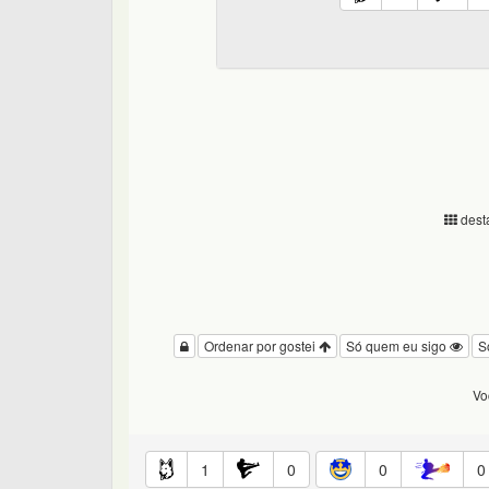
desta
Ordenar por gostei
Só quem eu sigo
S
Vo
1
0
0
0