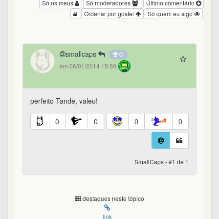
Só os meus
Só moderadores
Último comentário
Ordenar por gostei
Só quem eu sigo
smallcaps
em 06/01/2014 15:50
perfeito Tande, valeu!
0
0
0
0
SmallCaps - #1 de 1
destaques neste tópico
link