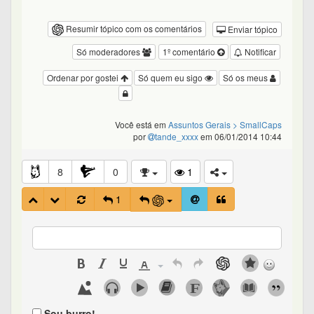
Resumir tópico com os comentários
Enviar tópico
Só moderadores
1º comentário
Notificar
Ordenar por gostei
Só quem eu sigo
Só os meus
Você está em
Assuntos Gerais
> SmallCaps
por
tande_xxxx
em 06/01/2014 10:44
8
0
1
1
Sou burro!