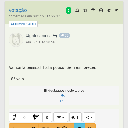
votação
7
comentada em 08/01/2014 22:27
Assuntos Gerais
gatosamuca
em 08/01/14 20:56
Vamos lá pessoal. Falta pouco. Sem esmorecer.
18° voto.
destaques neste tópico
link
0
0
1