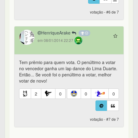
votação - #6 de 7
HenriqueArake
em 08/01/2014 22:27
Tem prêmio para quem vota. O penúltimo a votar
no vencedor ganha um lap dance do Lima Duarte.
Então... Se você foi o penúltimo a votar, melhor
votar de novo!
2
0
0
0
votação - #7 de 7