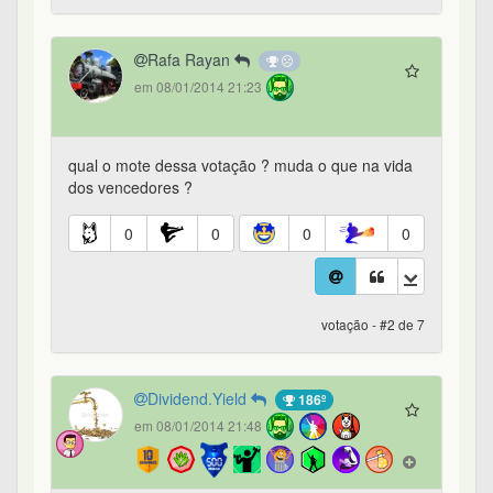
Rafa Rayan
em 08/01/2014 21:23
qual o mote dessa votação ? muda o que na vida
dos vencedores ?
0
0
0
0
votação - #2 de 7
Dividend.Yield
186º
em 08/01/2014 21:48