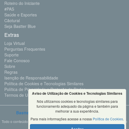
Roteiro do Iniciante
#PAS
Saúde e Esportes
Cãotural
Seja Bastter Blue
Extras
Loja Virtual
Perguntas Frequentes
Suporte
Fale Conosco
Sobre
Regras
Isenção de Responsabilidade
Política de Cookies e Tecnologias Similares
Política de Privacidade e Proteção de Dados
Aviso de Utilização de Cookies e Tecnologias Similares
Termos de Uso
Nós utilizamos cookies e tecnologias similares para
funcionamento adequado da página e também para
melhorar a sua experiência.
Bastter.com
2001 ©Todos os Direitos Reservados
Para mais informações acesse a nossa
Política de Cookies
.
Todo o conteúdo deste site é propriedade da Bastter.com, sendo expressamente
proibido o seu uso em sites, videos, cursos ou