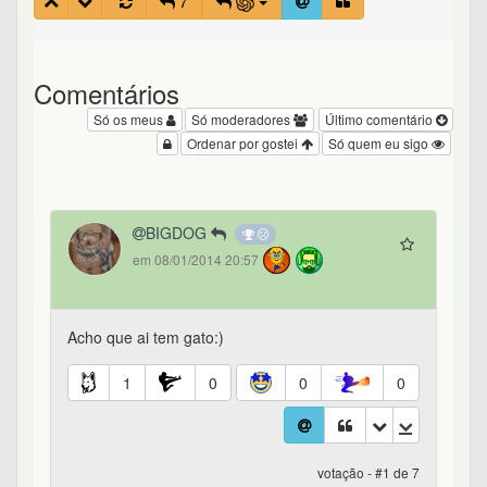
7
Comentários
Só os meus
Só moderadores
Último comentário
Ordenar por gostei
Só quem eu sigo
BIGDOG
em 08/01/2014 20:57
Acho que ai tem gato:)
1
0
0
0
votação - #1 de 7