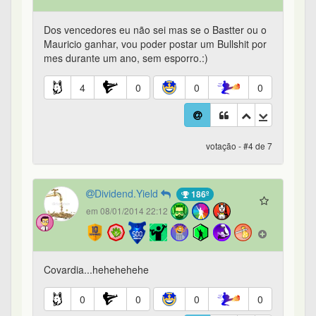
Dos vencedores eu não sei mas se o Bastter ou o
Mauricio ganhar, vou poder postar um Bullshit por
mes durante um ano, sem esporro.:)
4
0
0
0
votação - #4 de 7
Dividend.Yield
186º
em 08/01/2014 22:12
Covardia...hehehehehe
0
0
0
0