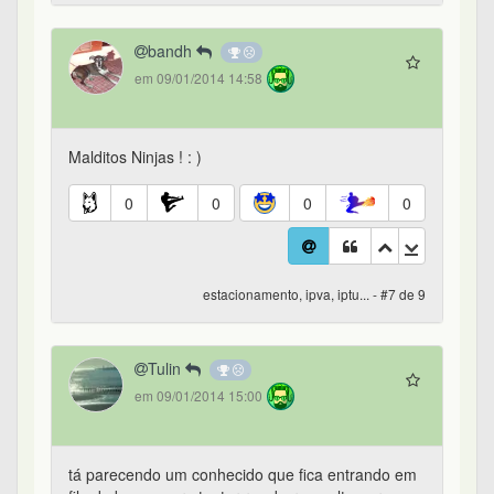
bandh
em 09/01/2014 14:58
Malditos Ninjas ! : )
0
0
0
0
estacionamento, ipva, iptu... - #7 de 9
Tulin
em 09/01/2014 15:00
tá parecendo um conhecido que fica entrando em