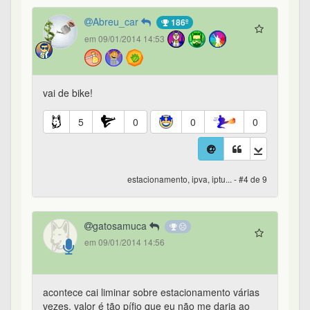
Abreu_car
186º
em 09/01/2014 14:53
vai de bike!
5
0
0
0
estacionamento, ipva, iptu... - #4 de 9
gatosamuca
em 09/01/2014 14:56
acontece cai liminar sobre estacionamento várias
vezes. valor é tão pífio que eu não me daria ao