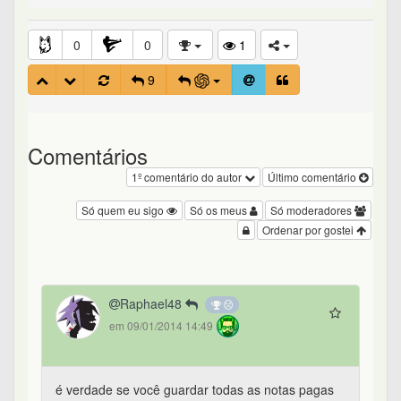
0
0
1
9
Comentários
1º comentário do autor
Último comentário
Só quem eu sigo
Só os meus
Só moderadores
Ordenar por gostei
Raphael48
em 09/01/2014 14:49
é verdade se você guardar todas as notas pagas