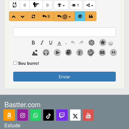
0
0
1
9
Sou burro!
Enviar
Bastter.com
Estude