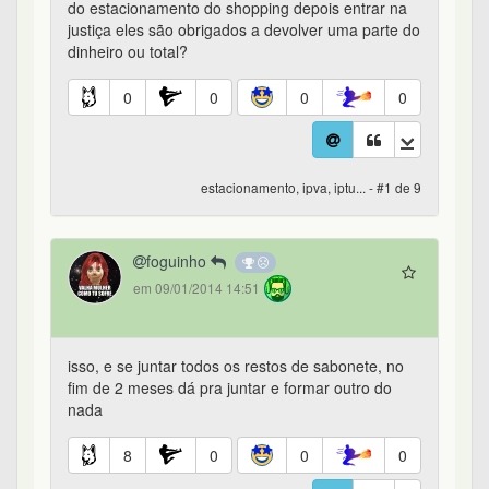
do estacionamento do shopping depois entrar na
justiça eles são obrigados a devolver uma parte do
dinheiro ou total?
0
0
0
0
estacionamento, ipva, iptu... - #1 de 9
foguinho
em 09/01/2014 14:51
isso, e se juntar todos os restos de sabonete, no
fim de 2 meses dá pra juntar e formar outro do
nada
8
0
0
0