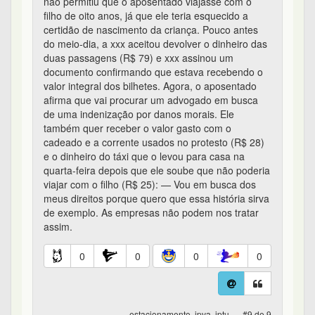
não permitiu que o aposentado viajasse com o
filho de oito anos, já que ele teria esquecido a
certidão de nascimento da criança. Pouco antes
do meio-dia, a xxx aceitou devolver o dinheiro das
duas passagens (R$ 79) e xxx assinou um
documento confirmando que estava recebendo o
valor integral dos bilhetes. Agora, o aposentado
afirma que vai procurar um advogado em busca
de uma indenização por danos morais. Ele
também quer receber o valor gasto com o
cadeado e a corrente usados no protesto (R$ 28)
e o dinheiro do táxi que o levou para casa na
quarta-feira depois que ele soube que não poderia
viajar com o filho (R$ 25): — Vou em busca dos
meus direitos porque quero que essa história sirva
de exemplo. As empresas não podem nos tratar
assim.
0
0
0
0
estacionamento, ipva, iptu... - #9 de 9