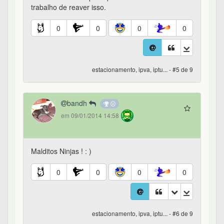
trabalho de reaver isso.
0
0
0
0
estacionamento, ipva, iptu... - #5 de 9
bandh
em 09/01/2014 14:58
Malditos Ninjas ! : )
0
0
0
0
estacionamento, ipva, iptu... - #6 de 9