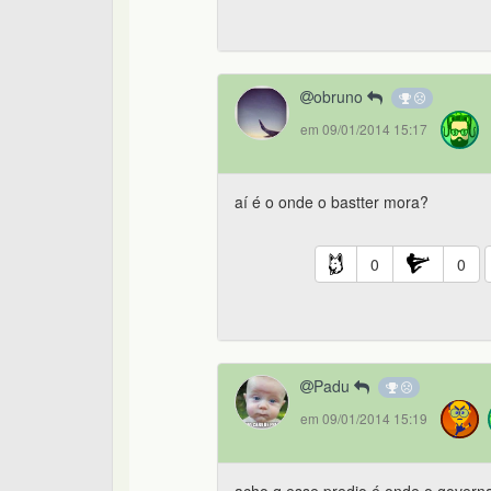
obruno
em 09/01/2014 15:17
aí é o onde o bastter mora?
0
0
Padu
em 09/01/2014 15:19