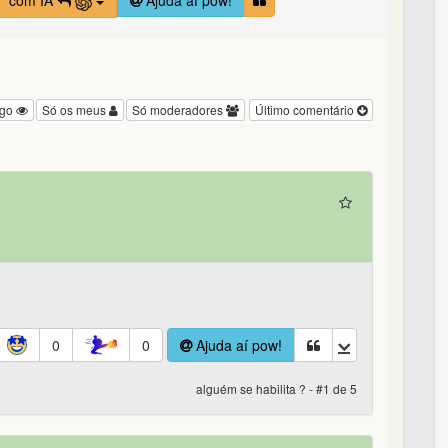
com IA
Ajuda aí pow!
igo
Só os meus
Só moderadores
Último comentário
0
0
Ajuda aí pow!
alguém se habilita ? - #1 de 5