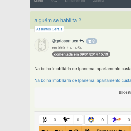
Mural
FAQ
Documentos
Galeria
alguém se habilita ?
Assuntos Gerais
gatosamuca
em 09/01/14 14:54
comentada em 09/01/2014 15:19
Na bolha imobiliária de Ipanema, apartamento cust
Na bolha imobiliária de Ipanema, apartamento cust
desta
0
0
0
0