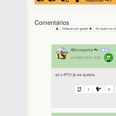
Responder
5
Comentários
Ordenar por gostei
Só quem eu s
bovespinha
em 09/01/2014 15:00
só o IPTU já me quebra.
1
0