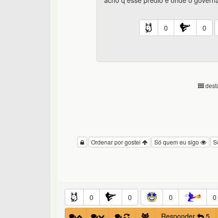
acho q esse predio é onde o govern
0
0
desta
Ordenar por gostei
Só quem eu sigo
S
0
0
0
0
Responder
5