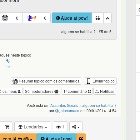
ador mora
0
0
Ajuda aí pow!
alguém se habilita ? - #5 de 5
ques neste tópico
link
Enviar tópico
Resumir tópico com os comentários
ó os meus
Só moderadores
1º comentário
Notificar
Você está em
Assuntos Gerais
> alguém se habilita ?
por
gatosamuca
em 09/01/2014 14:54
Lendários
1
com IA
Ajuda aí pow!