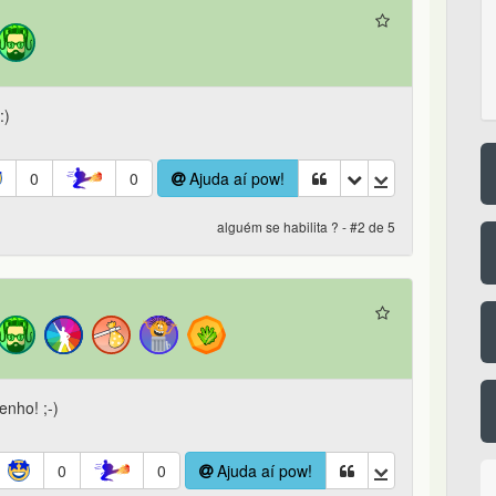
:)
0
0
Ajuda aí pow!
alguém se habilita ? - #2 de 5
enho! ;-)
0
0
Ajuda aí pow!