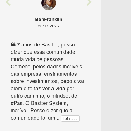
Previous
Next
BenFranklin
26/07/2026
7 anos de Bastter, posso
dizer que essa comunidade
muda vida de pessoas.
Comecei pelos dados incríveis
das empresa, ensinamentos
sobre investimentos, depois vai
além e te faz ver a vida por
outro caminho, o mindset de
#Pas. O Bastter System,
incrível. Posso dizer que a
comunidade foi um
...
Leia todo