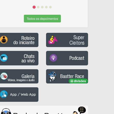
Todos os depoimentos
divisões