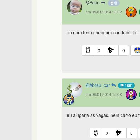
Padu
em 09/01/2014 15:02
eu num tenho nem pro condominio!! 
0
0
Abreu_car
186º
em 09/01/2014 15:08
eu alugaria as vagas. nem carro eu t
0
0