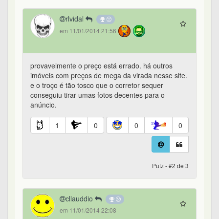
rlvidal
em 11/01/2014 21:56
provavelmente o preço está errado. há outros
imóveis com preços de mega da virada nesse site.
e o troço é tão tosco que o corretor sequer
conseguiu tirar umas fotos decentes para o
anúncio.
1
0
0
0
Putz - #2 de 3
cllauddio
em 11/01/2014 22:08