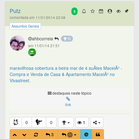
Putz
3
comentada em 11/01/2014 22:08
Assuntos Gerais
ahbcorreia
em 11/01/14 21:51
maravilhosa cobertura a beira mar de 4 suÃ­tes MaceiÃ³ -
Compra e Venda de Casa & Apartamento MaceiÃ³ no
Vivastreet.
destaques neste tópico
link
0
0
1
3