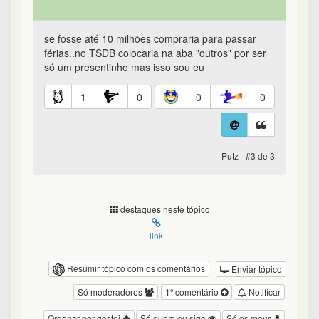
se fosse até 10 milhões compraria para passar
férias..no TSDB colocaria na aba "outros" por ser
só um presentinho mas isso sou eu
1
0
0
0
Putz - #3 de 3
destaques neste tópico
link
Resumir tópico com os comentários
Enviar tópico
Só moderadores
1º comentário
Notificar
Ordenar por gostei
Só quem eu sigo
Só os meus