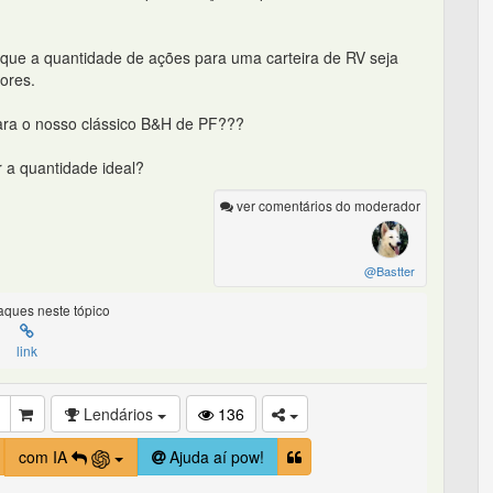
ue a quantidade de ações para uma carteira de RV seja
ores.
para o nosso clássico B&H de PF???
r a quantidade ideal?
ver comentários do moderador
@Bastter
ques neste tópico
link
Lendários
136
com IA
Ajuda aí pow!