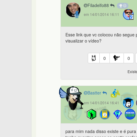
Filadelfo88
em 14/01/2014 16:11
Esse link que vc colocou não segue 
visualizar o vídeo?
0
0
Exist
Bastter
em 14/01/2014 16:41
para mim nada disso existe e é pur