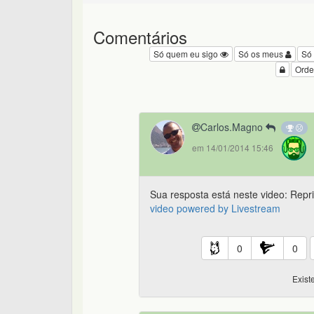
Comentários
Só quem eu sigo
Só os meus
Só
Orde
Carlos.Magno
em 14/01/2014 15:46
Sua resposta está neste video: Repr
video powered by Livestream
0
0
Exist