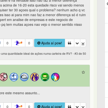
rtavel e na verdade isso nao faz a menor diferença
s acima de 16-20 esta quedade risco vai sendo menos
 quiser ter 30 açoes qual o problema? nenhum acho q vc
es isso ai para mim nao faz a menor diferença só é ruim
xpert em analise de empresas e este negocio de
to pq tem muitas açoes nao vejo o menor sentido nisso
0
0
Ajuda aí pow!
e uma quantidade ideal de ações numa carteira de RV? - #3 de 50
bre este mesmo assunto...
0
0
Ajuda aí pow!