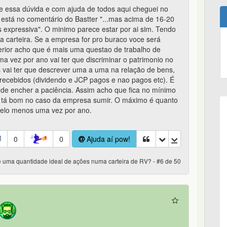
ve essa dúvida e com ajuda de todos aqui cheguei no
está no comentário do Bastter "...mas acima de 16-20
 expressiva". O minimo parece estar por ai sim. Tendo
 carteira. Se a empresa for pro buraco voce será
erior acho que é mais uma questao de trabalho de
 vez por ano vai ter que discriminar o patrimonio no
s vai ter que descrever uma a uma na relação de bens,
s recebidos (dividendo e JCP pagos e nao pagos etc). É
de encher a paciência. Assim acho que fica no mínimo
 tá bom no caso da empresa sumir. O máximo é quanto
 pelo menos uma vez por ano.
0
0
Ajuda aí pow!
e uma quantidade ideal de ações numa carteira de RV? - #6 de 50