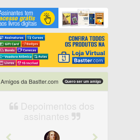
Amigos da Bastter.com
Quero ser um amigo
Depoimentos dos
assinantes
Previous
Next