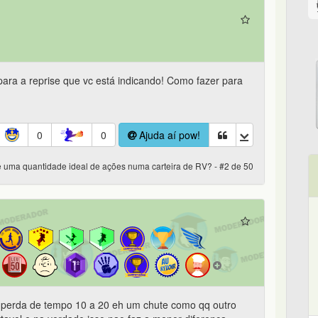
para a reprise que vc está indicando! Como fazer para
0
0
Ajuda aí pow!
e uma quantidade ideal de ações numa carteira de RV? - #2 de 50
a perda de tempo 10 a 20 eh um chute como qq outro