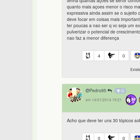
tenha quantas açoes se sentir confo
quanto mais açoes menor o risco ma
expressiva ainda assim se o sujeito
deve focar em coisas mais important
ter poucas a nao ser q vc seja um e
pulverizar o potencial de crescimen
nao faz a menor diferença
4
0
Exist
Pedro95
em 14/01/2014 19:21
Acho que deve ter uns 30 tópicos so
0
0