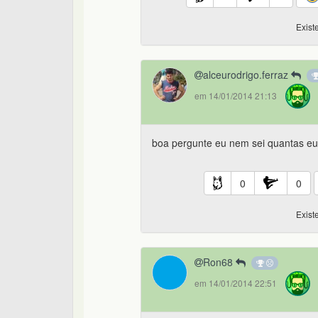
Exist
alceurodrigo.ferraz
em 14/01/2014 21:13
boa pergunte eu nem sei quantas eu 
0
0
Exist
Ron68
em 14/01/2014 22:51