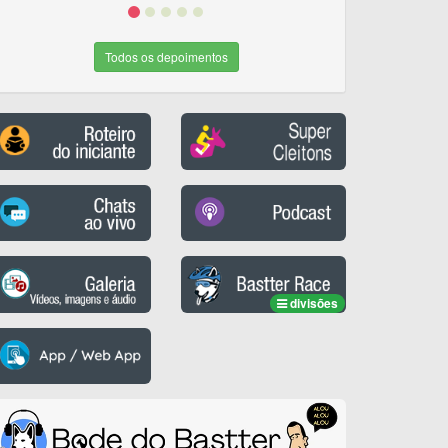
Todos os depoimentos
divisões