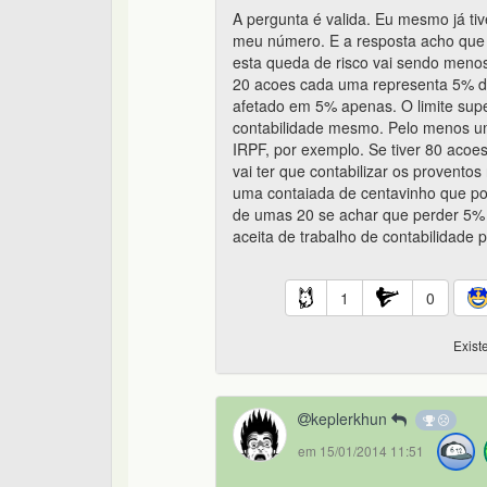
A pergunta é valida. Eu mesmo já ti
meu número. E a resposta acho que 
esta queda de risco vai sendo menos
20 acoes cada uma representa 5% da
afetado em 5% apenas. O limite sup
contabilidade mesmo. Pelo menos uma
IRPF, por exemplo. Se tiver 80 acoe
vai ter que contabilizar os provento
uma contaiada de centavinho que po
de umas 20 se achar que perder 5%
aceita de trabalho de contabilidade
1
0
Exist
keplerkhun
em 15/01/2014 11:51