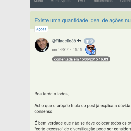
Mural
Mural Ações
FAQ
Documentos
Galeri
Existe uma quantidade ideal de ações n
Ações
Filadelfo88
em 14/01/14 15:15
comentada em 15/06/2015 16:03
Boa tarde a todos,
Acho que o próprio título do post já explica a dúvi
consenso.
É bem verdade que não se deve colocar todos os 
"certo excesso" de diversificação pode ser conside