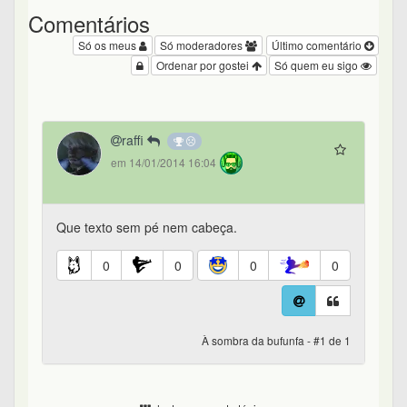
Comentários
Só os meus
Só moderadores
Último comentário
Ordenar por gostei
Só quem eu sigo
raffi
em 14/01/2014 16:04
Que texto sem pé nem cabeça.
0
0
0
0
À sombra da bufunfa - #1 de 1