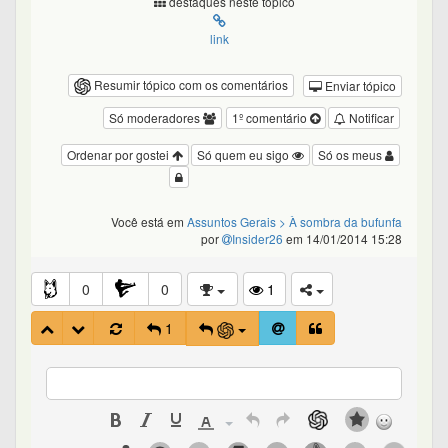
destaques neste tópico
link
Resumir tópico com os comentários
Enviar tópico
Só moderadores
1º comentário
Notificar
Ordenar por gostei
Só quem eu sigo
Só os meus
Você está em
Assuntos Gerais
> À sombra da bufunfa
por
Insider26
em 14/01/2014 15:28
0
0
1
1