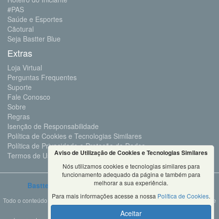
#PAS
Saúde e Esportes
Cãotural
Seja Bastter Blue
Extras
Loja Virtual
Perguntas Frequentes
Suporte
Fale Conosco
Sobre
Regras
Isenção de Responsabilidade
Política de Cookies e Tecnologias Similares
Política de Privacidade e Proteção de Dados
Aviso de Utilização de Cookies e Tecnologias Similares
Termos de Uso
Nós utilizamos cookies e tecnologias similares para
funcionamento adequado da página e também para
melhorar a sua experiência.
Bastter.com
2001 ©Todos os Direitos Reservados
Para mais informações acesse a nossa
Política de Cookies
.
Todo o conteúdo deste site é propriedade da Bastter.com, sendo expressamente
proibido o seu uso em sites, videos, cursos ou
Aceitar