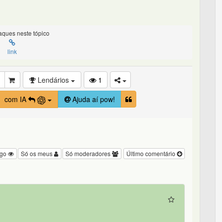
ques neste tópico
link
Lendários
1
com IA
Ajuda aí pow!
igo
Só os meus
Só moderadores
Último comentário