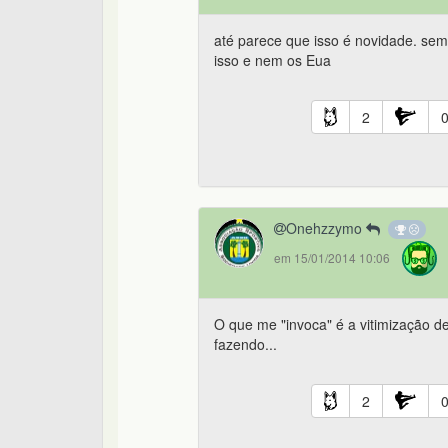
até parece que isso é novidade. sem
isso e nem os Eua
2
Onehzzymo
em 15/01/2014 10:06
O que me "invoca" é a vitimização 
fazendo...
2