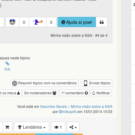
)
0
0
0
Ajuda aí pow!
Minha visão sobre a NSA - #4 de 4
ques neste tópico
link
Enviar tópico
Resumir tópico com os comentários
ó os meus
Só moderadores
1º comentário
Notificar
Você está em
Assuntos Gerais
> Minha visão sobre a NSA
por
mitsuplik
em 15/01/2014 10:03
Lendários
1