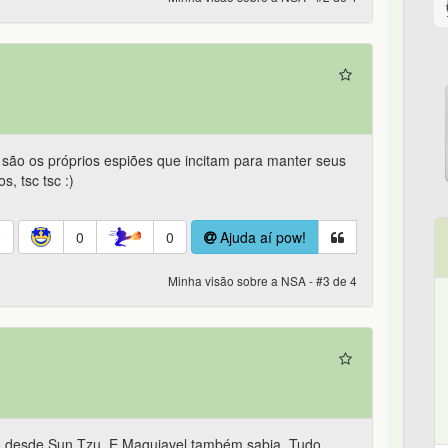
 são os próprios espiões que incitam para manter seus
, tsc tsc :)
0
0
0
Ajuda aí pow!
Minha visão sobre a NSA - #3 de 4
ó desde Sun Tzu. E Maquiavel também sabia. Tudo