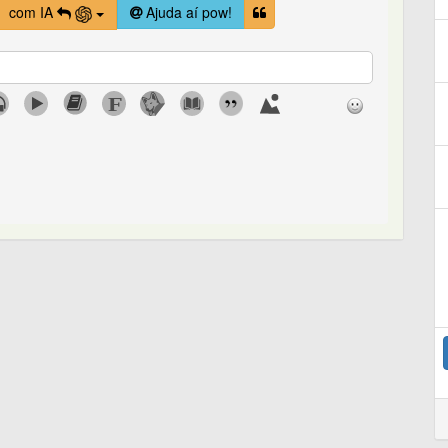
com IA
Ajuda aí pow!