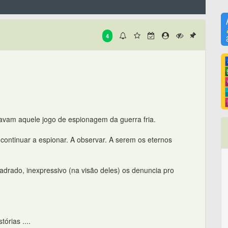
4
vam aquele jogo de espionagem da guerra fria.
continuar a espionar. A observar. A serem os eternos
drado, inexpressivo (na visão deles) os denuncia pro
órias ....