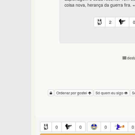
coisa nova, herança da guerra fira. =
2
desta
Ordenar por gostei
Só quem eu sigo
S
0
0
0
0