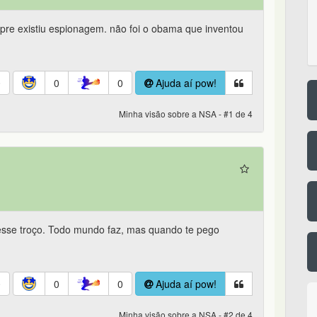
pre existiu espionagem. não foi o obama que inventou
0
0
0
Ajuda aí pow!
Minha visão sobre a NSA - #1 de 4
desse troço. Todo mundo faz, mas quando te pego
0
0
0
Ajuda aí pow!
Minha visão sobre a NSA - #2 de 4