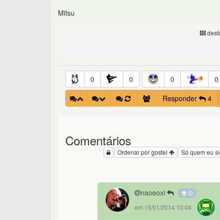
Mitsu
desta
0
0
0
0
Responder
4
Comentários
Ordenar por gostei
Só quem eu s
naoeoxi
em 15/01/2014 10:04