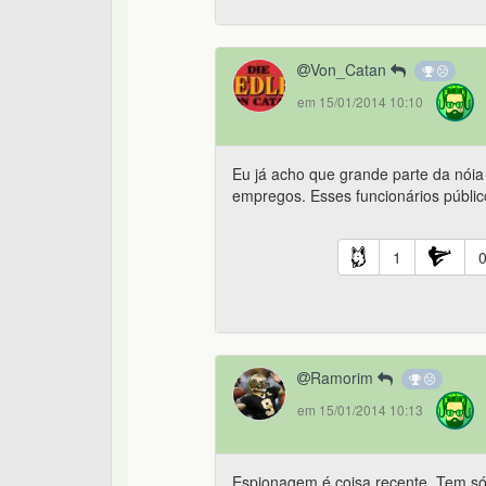
Von_Catan
em 15/01/2014 10:10
Eu já acho que grande parte da nóia
empregos. Esses funcionários públicos
1
Ramorim
em 15/01/2014 10:13
Espionagem é coisa recente. Tem s