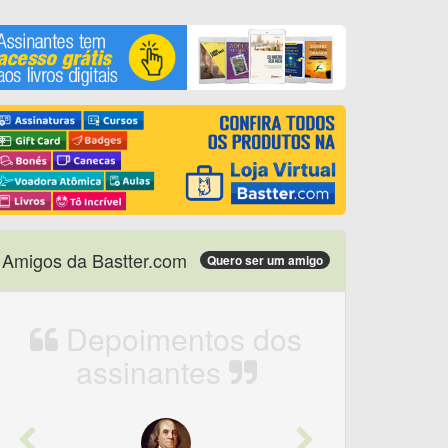
Amigos da Bastter.com
Quero ser um amigo
Depoimentos dos
assinantes
Previous
Next