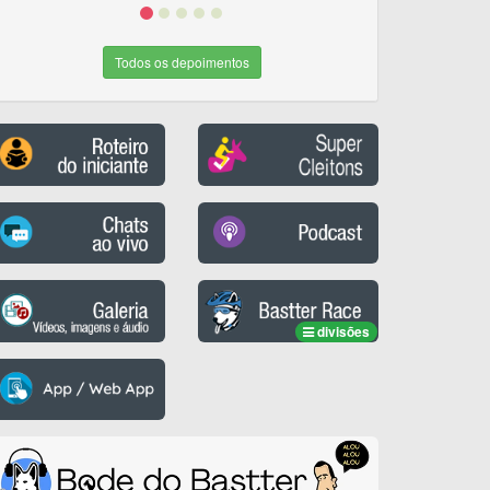
Todos os depoimentos
divisões