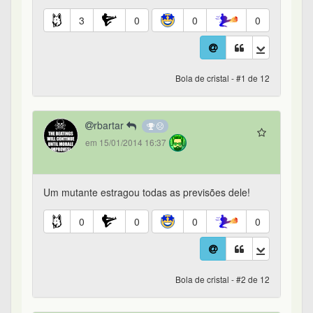
3
0
0
0
Bola de cristal - #1 de 12
rbartar
em 15/01/2014 16:37
Um mutante estragou todas as previsões dele!
0
0
0
0
Bola de cristal - #2 de 12