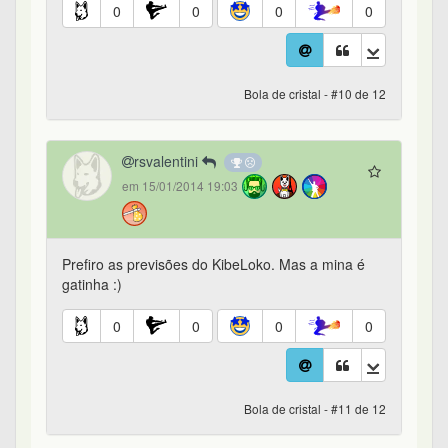
0
0
0
0
Bola de cristal - #10 de 12
rsvalentini
em 15/01/2014 19:03
Prefiro as previsões do KibeLoko. Mas a mina é
gatinha :)
0
0
0
0
Bola de cristal - #11 de 12