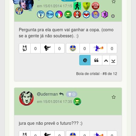
em 15/01/2014 17:15
Pergunta pra ela quem vai ganhar a copa. (como
se a gente já não soubesse). :)
0
0
0
0
Bola de cristal - #8 de 12
uderman
em 15/01/2014 17:35
jura que não prevê o futuro??? :)
0
0
0
0