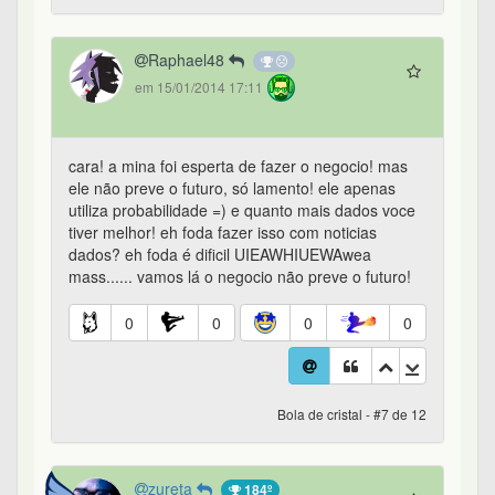
Raphael48
em 15/01/2014 17:11
cara! a mina foi esperta de fazer o negocio! mas
ele não preve o futuro, só lamento! ele apenas
utiliza probabilidade =) e quanto mais dados voce
tiver melhor! eh foda fazer isso com noticias
dados? eh foda é dificil UIEAWHIUEWAwea
mass...... vamos lá o negocio não preve o futuro!
0
0
0
0
Bola de cristal - #7 de 12
zureta
184º