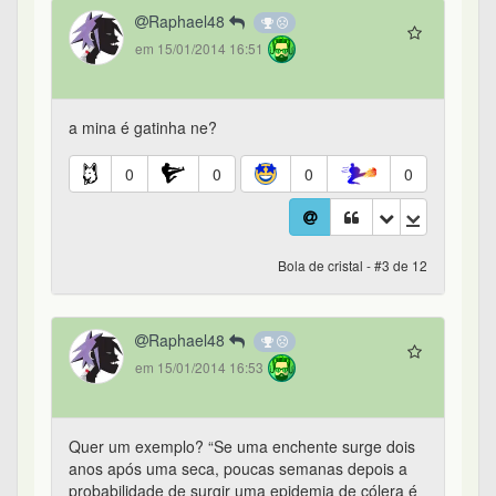
Raphael48
em 15/01/2014 16:51
a mina é gatinha ne?
0
0
0
0
Bola de cristal - #3 de 12
Raphael48
em 15/01/2014 16:53
Quer um exemplo? “Se uma enchente surge dois
anos após uma seca, poucas semanas depois a
probabilidade de surgir uma epidemia de cólera é