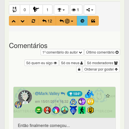
0
1
1
12
Comentários
1º comentário do autor
Último comentário
Só quem eu sigo
Só os meus
Só moderadores
Ordenar por gostei
Mark.Valley
184º
em 15/01/2014 16:32
Então finalmente começou...