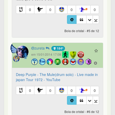
0
0
0
0
Bola de cristal - #5 de 12
zureta
184º
em 15/01/2014 17:08
Deep Purple - The Mule(drum solo) - Live made in
japan Tour 1972 - YouTube
0
0
0
0
Bola de cristal - #6 de 12