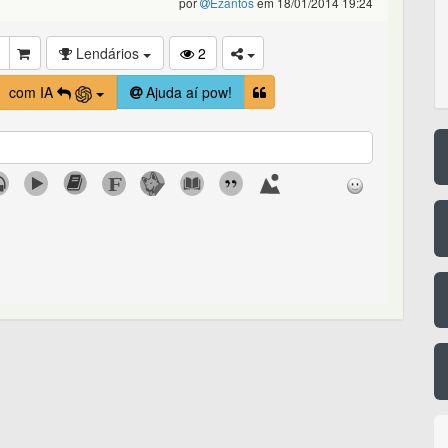
por
Ezantos
em 18/01/2014 19:24
Lendários
2
com IA
Ajuda aí pow!