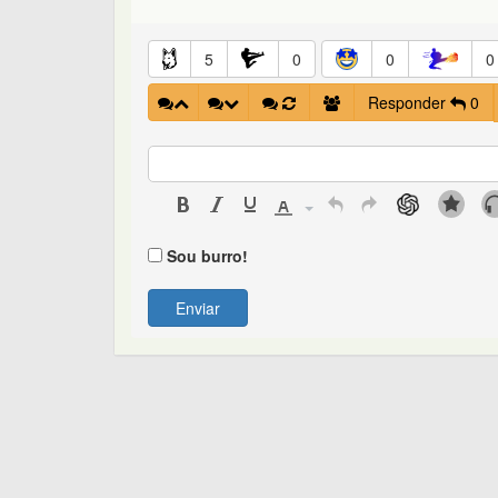
5
0
0
0
Responder
0
Sou burro!
Enviar