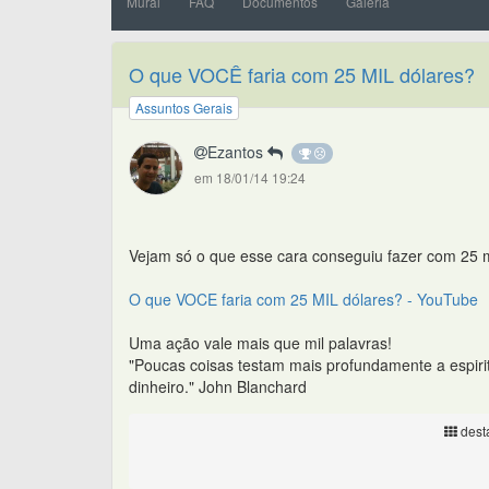
Mural
FAQ
Documentos
Galeria
O que VOCÊ faria com 25 MIL dólares?
Assuntos Gerais
Ezantos
em 18/01/14 19:24
Vejam só o que esse cara conseguiu fazer com 25 m
O que VOCE faria com 25 MIL dólares? - YouTube
Uma ação vale mais que mil palavras!
"Poucas coisas testam mais profundamente a espir
dinheiro." John Blanchard
desta