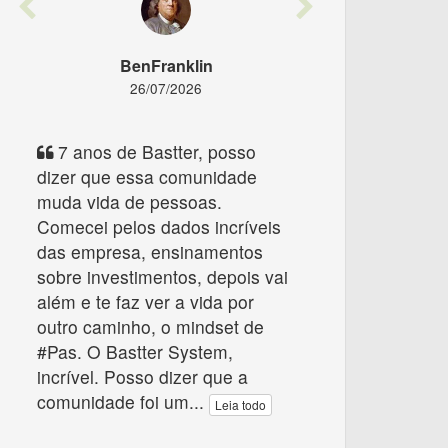
Previous
Next
BenFranklin
26/07/2026
7 anos de Bastter, posso
dizer que essa comunidade
muda vida de pessoas.
Comecei pelos dados incríveis
das empresa, ensinamentos
sobre investimentos, depois vai
além e te faz ver a vida por
outro caminho, o mindset de
#Pas. O Bastter System,
incrível. Posso dizer que a
comunidade foi um
...
Leia todo