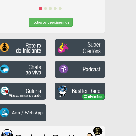
Todos os depoimentos
divisões