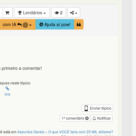
Lendários
2
com IA
Ajuda aí pow!
 primeiro a comentar!
ques neste tópico
link
Enviar tópico
1º comentário
Notificar
ê está em
Assuntos Gerais
> O que VOCÊ faria com 25 MIL dólares?