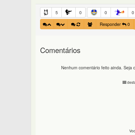
5
0
0
0
Responder
0
Comentários
Nenhum comentário feito ainda. Seja o
desta
Voc