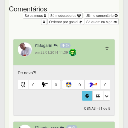
Comentários
Só os meus
Só moderadores
Último comentário
Ordenar por gostei
Só quem eu sigo
Bugarin
em 22/01/2014 11:39
De novo?!
0
0
0
0
CSNA3 - #1 de 5
tande_xxxx