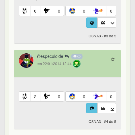
0
0
0
0
CSNA3 - #3 de 5
especuloide
em 22/01/2014 12:44
2
0
0
0
CSNA3 - #4 de 5