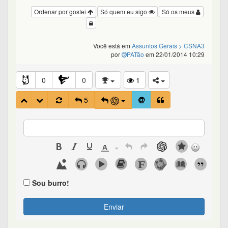
Ordenar por gostei
Só quem eu sigo
Só os meus
Você está em
Assuntos Gerais
> CSNA3
por
PATão
em 22/01/2014 10:29
0
0
1
5
Sou burro!
Enviar