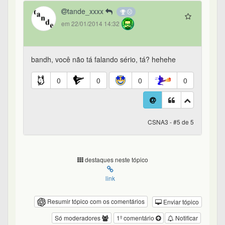
tande_xxxx
em 22/01/2014 14:32
bandh, você não tá falando sério, tá? hehehe
0
0
0
0
CSNA3 - #5 de 5
destaques neste tópico
link
Resumir tópico com os comentários
Enviar tópico
Só moderadores
1º comentário
Notificar