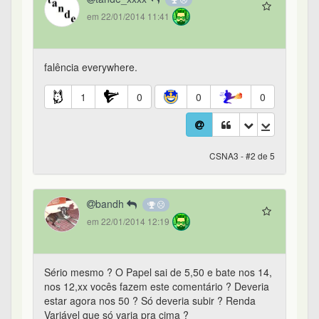
em 22/01/2014 11:41
falência everywhere.
1
0
0
0
CSNA3 - #2 de 5
bandh
em 22/01/2014 12:19
Sério mesmo ? O Papel sai de 5,50 e bate nos 14,
nos 12,xx vocês fazem este comentário ? Deveria
estar agora nos 50 ? Só deveria subir ? Renda
Variável que só varia pra cima ?