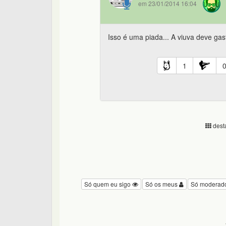
em 23/01/2014 16:04
Isso é uma piada... A viuva deve gas
1
desta
Só quem eu sigo
Só os meus
Só moderad