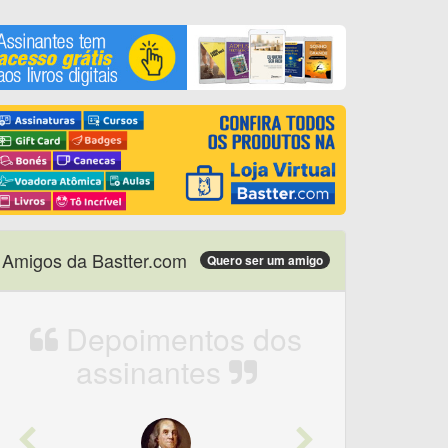
Amigos da Bastter.com
Quero ser um amigo
Depoimentos dos
assinantes
Previous
Next