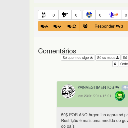
0
0
0
0
Responder
3
Comentários
Só quem eu sigo
Só os meus
Só
Orde
INVESTIMENTOS
em 23/01/2014 16:01
50$ POR ANO Argentino agora só po
Restrição é mais uma medida do gove
do país