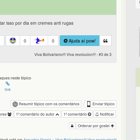
tar isso por dia em cremes anti rugas
0
0
0
Ajuda aí pow!
Viva Bolivarismo!!! Viva revolucion!!! - #3 de 3
ques neste tópico
link
Enviar tópico
Resumir tópico com os comentários
ores
1º comentário do autor
1º comentário
Notificar
Ordenar por gostei
Você está em
Assuntos Gerais
> Viva Bolivarismo!!! Viva revolucion!!!