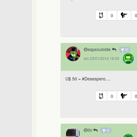
0
especuloide
em 23/01/2014 16:03
U$ 50 = #Desespero....
0
thi