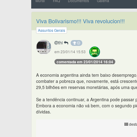
Mural
FAQ
Documentos
Galeria
Viva Bolivarismo!!! Viva revolucion!!!
Assuntos Gerais
thi
em 23/01/14 15:53
comentada em 23/01/2014 16:04
A economia argentina ainda tem baixo desemprego,
combater a pobreza que, novamente, está crescent
29,5 bilhões em reservas monetárias, após uma qu
Se a tendência continuar, a Argentina pode passar
Embora a economia não vá bem, com o segundo pio
dívidas.
desta