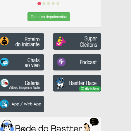
Todos os depoimentos
divisões