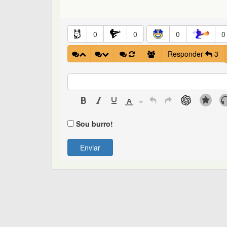
0
0
0
0
Responder
3
Sou burro!
Enviar