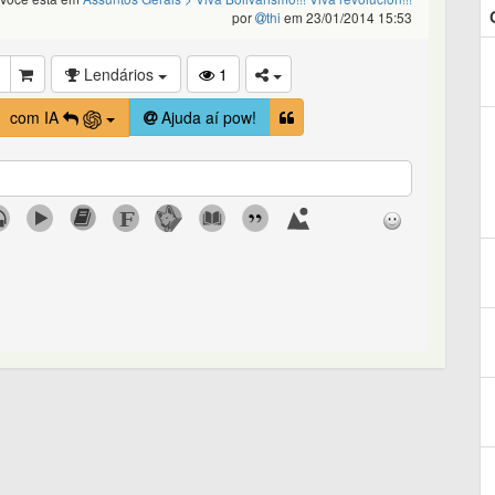
por
thi
em 23/01/2014 15:53
Lendários
1
com IA
Ajuda aí pow!