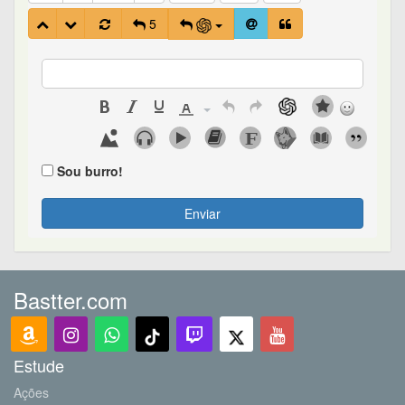
5
Sou burro!
Enviar
Bastter.com
Estude
Ações