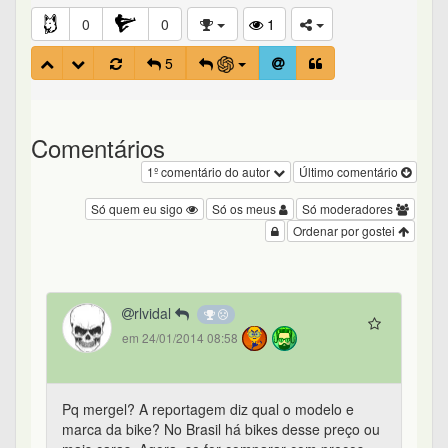
0
0
1
5
Comentários
1º comentário do autor
Último comentário
Só quem eu sigo
Só os meus
Só moderadores
Ordenar por gostei
rlvidal
em 24/01/2014 08:58
Pq mergel? A reportagem diz qual o modelo e
marca da bike? No Brasil há bikes desse preço ou