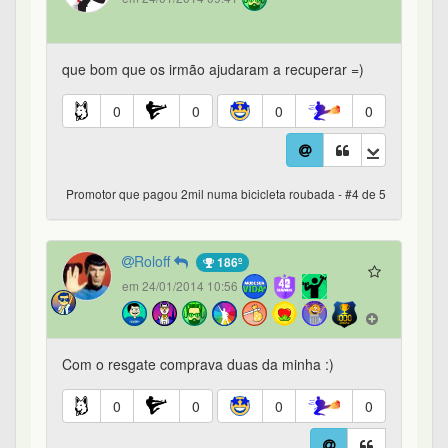
que bom que os irmão ajudaram a recuperar =)
0
0
0
0
Promotor que pagou 2mil numa bicicleta roubada - #4 de 5
Roloff
186º
em 24/01/2014 10:56
Com o resgate comprava duas da minha :)
0
0
0
0