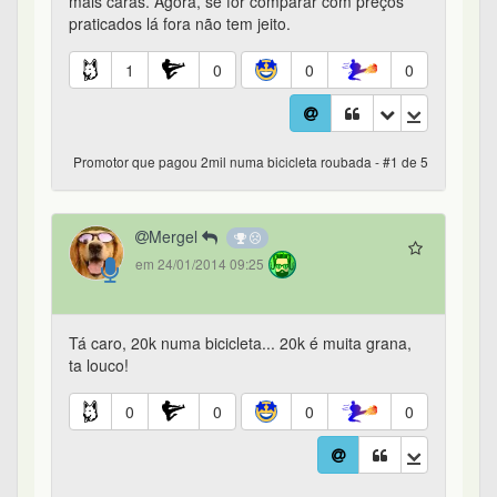
mais caras. Agora, se for comparar com preços
praticados lá fora não tem jeito.
1
0
0
0
Promotor que pagou 2mil numa bicicleta roubada - #1 de 5
Mergel
em 24/01/2014 09:25
Tá caro, 20k numa bicicleta... 20k é muita grana,
ta louco!
0
0
0
0